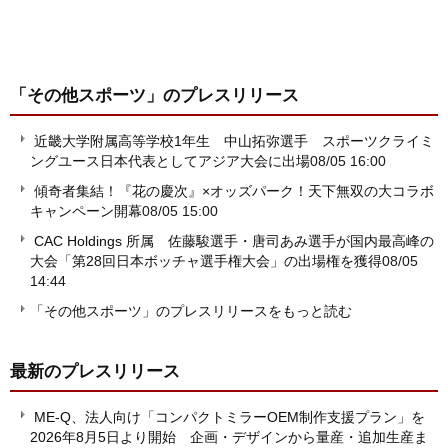
「その他スポーツ」
のプレスリリース
近畿大学附属高等学校1年生 中山拓弥選手 スポーツクライミ
ングユース日本代表としてアジア大会に出場
08/05 16:00
傾奇者集結！『花の慶次』×オッズパーク！天下無双の大コラボ
キャンペーン開幕
08/05 15:00
CAC Holdings 所属 佐藤駿選手・唐司あみ選手が国内最高峰の
大会「第28回日本ボッチャ選手権大会」の出場権を獲得
08/05
14:44
「その他スポーツ」のプレスリリースをもっと読む
最新のプレスリリース
ME-Q、法人向け「コンパクトミラーOEM制作支援プラン」を
2026年8月5日より開始 企画・デザインから量産・追加生産ま