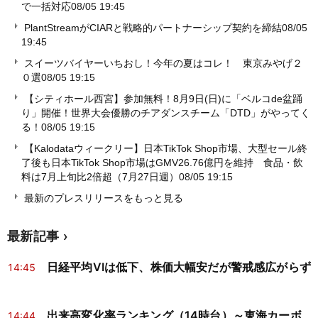
で一括対応
08/05 19:45
PlantStreamがCIARと戦略的パートナーシップ契約を締結
08/05
19:45
スイーツバイヤーいちおし！今年の夏はコレ！ 東京みやげ２
０選
08/05 19:15
【シティホール西宮】参加無料！8月9日(日)に「ベルコde盆踊
り」開催！世界大会優勝のチアダンスチーム「DTD」がやってく
る！
08/05 19:15
【Kalodataウィークリー】日本TikTok Shop市場、大型セール終
了後も日本TikTok Shop市場はGMV26.76億円を維持 食品・飲
料は7月上旬比2倍超（7月27日週）
08/05 19:15
最新のプレスリリースをもっと見る
最新記事
日経平均VIは低下、株価大幅安だが警戒感広がらず
14:45
出来高変化率ランキング（14時台）～東海カーボ
14:44