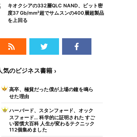
5
キオクシアの332層QLC NAND、ビット密
度37 Gb/mm²超でサムスンの400層超製品
を上回る
人気のビジネス書籍
高卒、極貧だった僕が上場の鐘を鳴ら
せた理由
ハーバード、スタンフォード、オック
スフォード… 科学的に証明された すご
い習慣大百科 人生が変わるテクニック
112個集めました