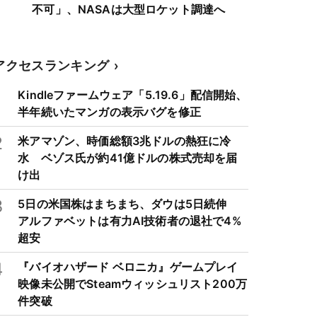
不可」、NASAは大型ロケット調達へ
アクセスランキング
1
Kindleファームウェア「5.19.6」配信開始、
半年続いたマンガの表示バグを修正
2
米アマゾン、時価総額3兆ドルの熱狂に冷
水 ベゾス氏が約41億ドルの株式売却を届
け出
3
5日の米国株はまちまち、ダウは5日続伸
アルファベットは有力AI技術者の退社で4%
超安
4
『バイオハザード ベロニカ』ゲームプレイ
映像未公開でSteamウィッシュリスト200万
件突破