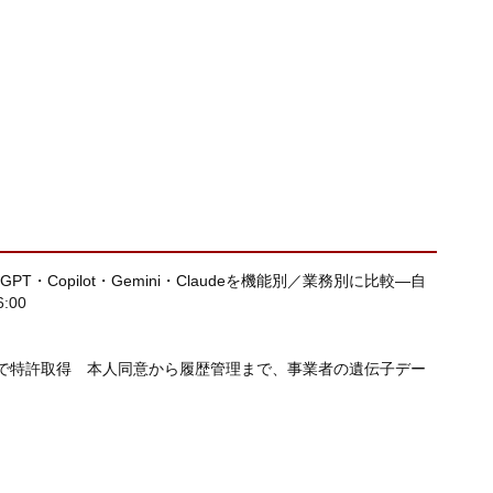
T・Copilot・Gemini・Claudeを機能別／業務別に比較―自
6:00
で特許取得 本人同意から履歴管理まで、事業者の遺伝子デー