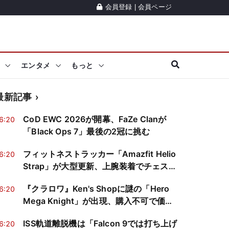
会員登録
|
会員ページ
エンタメ
もっと
最新記事
CoD EWC 2026が開幕、FaZe Clanが
6:20
「Black Ops 7」最後の2冠に挑む
フィットネストラッカー「Amazfit Helio
6:20
Strap」が大型更新、上腕装着でチェスト
ストラップ並みの心拍精度との独立検証
『クラロワ』Ken's Shopに謎の「Hero
6:20
Mega Knight」が出現、購入不可で価格
も異常値に
ISS軌道離脱機は「Falcon 9では打ち上げ
6:20