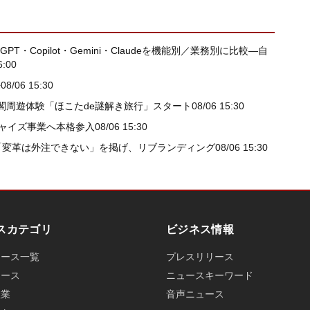
T・Copilot・Gemini・Claudeを機能別／業務別に比較―自
6:00
任
08/06 15:30
閣周遊体験「ほこたde謎解き旅行」スタート
08/06 15:30
チャイズ事業へ本格参入
08/06 15:30
my) 「変革は外注できない」を掲げ、リブランディング
08/06 15:30
スカテゴリ
ビジネス情報
ュース一覧
プレスリリース
ュース
ニュースキーワード
産業
音声ニュース