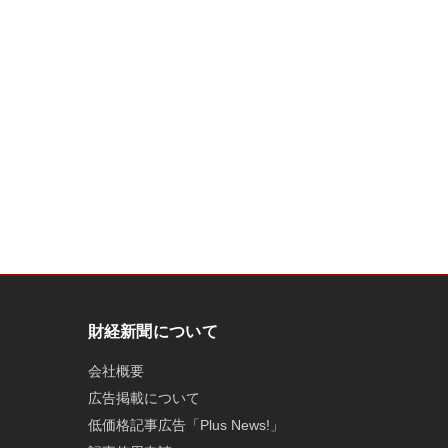
財経新聞について
会社概要
広告掲載について
低価格記事広告「Plus News!」