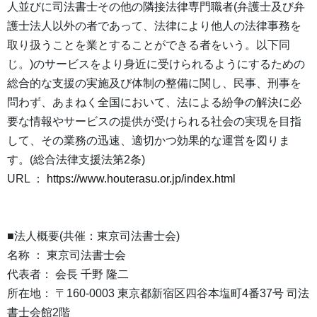
人並びに司法書士その他の隣接法律専門職者(弁護士及び弁
護士法人以外の者であって、法律により他人の法律事務を
取り扱うことを業とすることができる者をいう。以下同
じ。)のサービスをより身近に受けられるようにするための
総合的な支援の実施及び体制の整備に関し、民事、刑事を
問わず、あまねく全国において、法による紛争の解決に必
要な情報やサービスの提供が受けられる社会の実現を目指
して、その業務の迅速、適切かつ効果的な運営を図りま
す。(総合法律支援法第2条)
URL ：
https://www.houterasu.or.jp/index.html
■法人概要(共催：東京司法書士会)
名称 ： 東京司法書士会
代表者： 会長 千野 隆二
所在地： 〒160-0003 東京都新宿区四谷本塩町4番37号 司法
書士会館2階