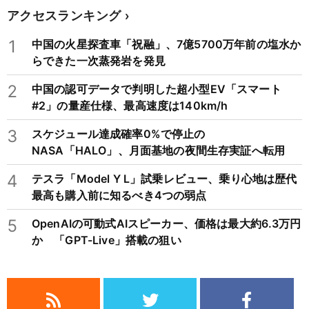
アクセスランキング
1
中国の火星探査車「祝融」、7億5700万年前の塩水か
らできた一次蒸発岩を発見
2
中国の認可データで判明した超小型EV「スマート
#2」の量産仕様、最高速度は140km/h
3
スケジュール達成確率0%で停止の
NASA「HALO」、月面基地の夜間生存実証へ転用
4
テスラ「Model Y L」試乗レビュー、乗り心地は歴代
最高も購入前に知るべき4つの弱点
5
OpenAIの可動式AIスピーカー、価格は最大約6.3万円
か 「GPT-Live」搭載の狙い