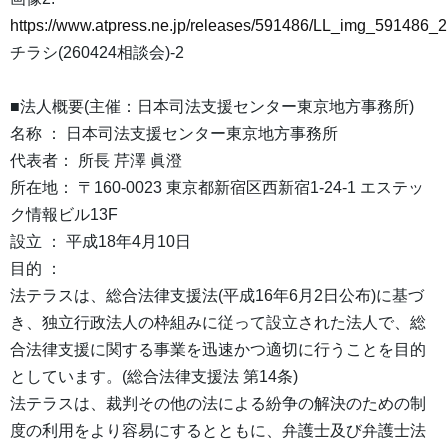
https://www.atpress.ne.jp/releases/591486/LL_img_591486_2
チラシ(260424相談会)-2
■法人概要(主催：日本司法支援センター東京地方事務所)
名称 ： 日本司法支援センター東京地方事務所
代表者： 所長 芹澤 眞澄
所在地： 〒160-0023 東京都新宿区西新宿1-24-1 エステッ
ク情報ビル13F
設立 ： 平成18年4月10日
目的 ：
法テラスは、総合法律支援法(平成16年6月2日公布)に基づ
き、独立行政法人の枠組みに従って設立された法人で、総
合法律支援に関する事業を迅速かつ適切に行うことを目的
としています。(総合法律支援法 第14条)
法テラスは、裁判その他の法による紛争の解決のための制
度の利用をより容易にするとともに、弁護士及び弁護士法