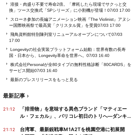
溶接・肉盛り不要で寿命2倍。「摩耗したら現場でサクっと交
換」ツース交換式「SPシリーズ」に小割機が登場！
07/03 17:00
スローネ参加の長編アニメーション映画『The Violinist』アヌシ
ー国際映画祭で最高賞「クリスタル賞」を受賞
07/03 17:00
飛鳥資料館特別陳列室リニューアルオープンについて
07/03
17:00
Longevityの社会実装プラットフォーム始動：世界有数の長寿
国・日本から、Longevity革命を世界へ。
07/03 16:40
株式会社Personalが全80タイプの無料性格診断「80CARDS」を
サービス開始
07/03 16:40
最新のプレスリリースをもっと見る
最新記事
「排泄物」を意味する異色ブランド「マティエー
21:12
ル・フェカル」、パリコレ初日のトリへ―ダンキン
CM進出が映す批評と商業化
台湾軍、最新鋭戦車M1A2Tを桃園空港に初展開
21:12