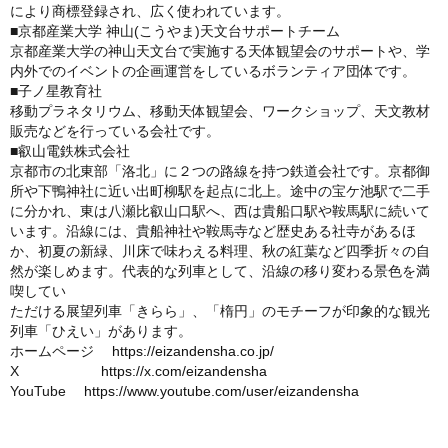
により商標登録され、広く使われています。
■京都産業大学 神山(こうやま)天文台サポートチーム
京都産業大学の神山天文台で実施する天体観望会のサポートや、学
内外でのイベントの企画運営をしているボランティア団体です。
■子ノ星教育社
移動プラネタリウム、移動天体観望会、ワークショップ、天文教材
販売などを行っている会社です。
‎■叡山電鉄株式会社
京都市の北東部「洛北」に２つの路線を持つ鉄道会社です。京都御
所や下鴨神社に近い出町柳駅を起点に北上。途中の宝ケ池駅で二手
に分かれ、東は八瀬比叡山口駅へ、西は貴船口駅や鞍馬駅に続いて
います。沿線には、貴船神社や鞍馬寺など歴史ある社寺があるほ
か、初夏の新緑、川床で味わえる料理、秋の紅葉など四季折々の自
然が楽しめます。代表的な列車として、沿線の移り変わる景色を満
喫してい
ただける展望列車「きらら」、「楕円」のモチーフが印象的な観光
列車「ひえい」があります。
ホームページ
https://eizandensha.co.jp/
X
https://x.com/eizandensha
YouTube
https://www.youtube.com/user/eizandensha