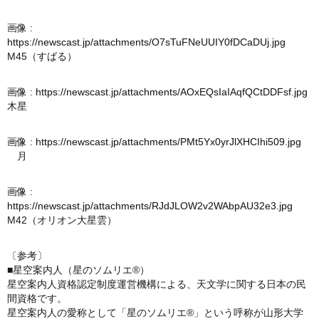
画像 :
https://newscast.jp/attachments/O7sTuFNeUUIY0fDCaDUj.jpg
M45（すばる）
画像 :
https://newscast.jp/attachments/AOxEQsIaIAqfQCtDDFsf.jpg
木星
画像 :
https://newscast.jp/attachments/PMt5Yx0yrJlXHCIhi509.jpg
月
画像 :
https://newscast.jp/attachments/RJdJLOW2v2WAbpAU32e3.jpg
M42（オリオン大星雲）
〔参考〕
■星空案内人（星のソムリエ®）
星空案内人資格認定制度運営機構による、天文学に関する日本の民
間資格です。
星空案内人の愛称として「星のソムリエ®」という呼称が山形大学