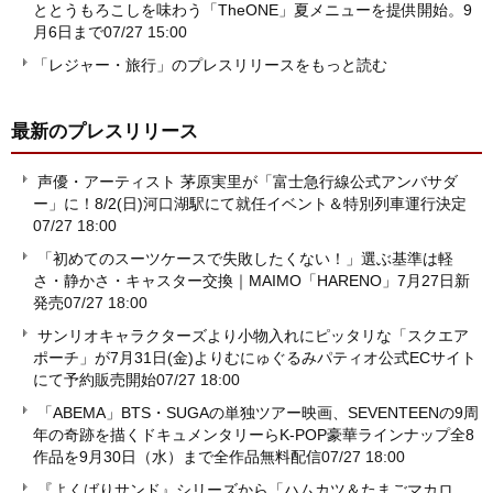
ととうもろこしを味わう「TheONE」夏メニューを提供開始。9
月6日まで
07/27 15:00
「レジャー・旅行」のプレスリリースをもっと読む
最新のプレスリリース
声優・アーティスト 茅原実里が「富士急行線公式アンバサダ
ー」に！8/2(日)河口湖駅にて就任イベント＆特別列車運行決定
07/27 18:00
「初めてのスーツケースで失敗したくない！」選ぶ基準は軽
さ・静かさ・キャスター交換｜MAIMO「HARENO」7月27日新
発売
07/27 18:00
サンリオキャラクターズより小物入れにピッタリな「スクエア
ポーチ」が7月31日(金)よりむにゅぐるみパティオ公式ECサイト
にて予約販売開始
07/27 18:00
「ABEMA」BTS・SUGAの単独ツアー映画、SEVENTEENの9周
年の奇跡を描くドキュメンタリーらK-POP豪華ラインナップ全8
作品を9月30日（水）まで全作品無料配信
07/27 18:00
『よくばりサンド』シリーズから「ハムカツ＆たまごマカロ