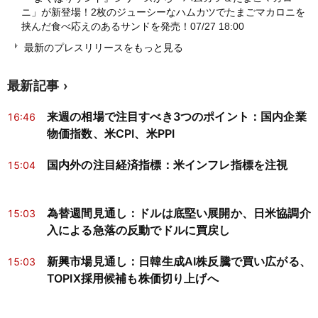
ニ」が新登場！2枚のジューシーなハムカツでたまごマカロニを
挟んだ食べ応えのあるサンドを発売！
07/27 18:00
最新のプレスリリースをもっと見る
最新記事
来週の相場で注目すべき3つのポイント：国内企業
16:46
物価指数、米CPI、米PPI
国内外の注目経済指標：米インフレ指標を注視
15:04
為替週間見通し：ドルは底堅い展開か、日米協調介
15:03
入による急落の反動でドルに買戻し
新興市場見通し：日韓生成AI株反騰で買い広がる、
15:03
TOPIX採用候補も株価切り上げへ