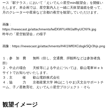
ース「駅テラス」において「えいでん☆星空mini観望会」を開催い
たします。本企画では、星空案内人と一緒に天体望遠鏡を使って、
月のクレーターや星座など京都の夜空を観望していただけます。
画像 :
https://newscast.jp/attachments/lwEKWYz4MJalfhyUCNYk.jpg
昨年の「星空観望会」の様子
画像 :
https://newscast.jp/attachments/H4I1Wf0XCdsgkSQr3hjs.png
１．参 加 費 無料（但し、交通費、拝観料などは参加者負
担）
２．中止の場合 天候等による中止については、叡山電車Ｗｅｂ
サイトでお知らせいたします。
３．主 催 叡山電鉄株式会社
４．協 力 京都産業大学 神山(こうやま)天文台サポートチ
ーム、子ノ星教育社、えいでん☆星空プロジェクト・そら
観望イメージ