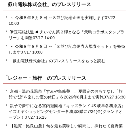
「叡山電鉄株式会社」
のプレスリリース
～ 令和８年８月８日 ～８並び記念企画を実施します
07/22
10:00
伊豆箱根鉄道 ✖ えいでん第２弾となる「天狗コラボスタンプラ
リー」を開催
07/17 14:00
～ 令和８年８月８日 ～「８並び記念硬券入場券セット」を発売
します
07/17 10:00
「叡山電鉄株式会社」のプレスリリースをもっと読む
「レジャー・旅行」
のプレスリリース
京都・湯の花温泉「すみや亀峰菴」、夏限定のおもてなし「旅
館で“涼”を楽しむ夏の休日」を2026年8月末まで実施
07/27 16:30
親子で夢中になる室内遊園地『キッズランドUS 岐阜各務原店』
イズミヤショッピングセンター各務原2階に7/24(金)グランドオ
ープン！
07/27 15:15
【滋賀・比良山麓】旬を最も美味しい瞬間に。採れたて夏野菜