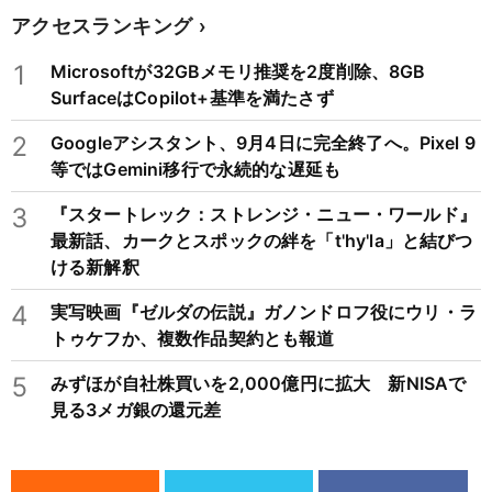
アクセスランキング
1
Microsoftが32GBメモリ推奨を2度削除、8GB
SurfaceはCopilot+基準を満たさず
2
Googleアシスタント、9月4日に完全終了へ。Pixel 9
等ではGemini移行で永続的な遅延も
3
『スタートレック：ストレンジ・ニュー・ワールド』
最新話、カークとスポックの絆を「t'hy'la」と結びつ
ける新解釈
4
実写映画『ゼルダの伝説』ガノンドロフ役にウリ・ラ
トゥケフか、複数作品契約とも報道
5
みずほが自社株買いを2,000億円に拡大 新NISAで
見る3メガ銀の還元差