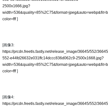
2500x1666.jpg?
width=536&quality=85%2C75&format=jpeg&auto=webp&fit=
color=fff
]
[画像3:
https://prcdn.freetls.fastly.net/release_image/36645/552/36645
552-e44fd26632e031ffc14dccc836d062c9-2500x1668.jpg?
width=536&quality=85%2C75&format=jpeg&auto=webp&fit=
color=fff
]
[画像4:
https://prcdn.freetls.fastly.net/release_image/36645/552/36645