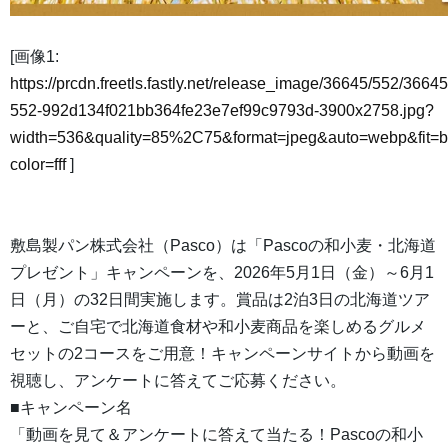
[画像1:
https://prcdn.freetls.fastly.net/release_image/36645/552/36645
552-992d134f021bb364fe23e7ef99c9793d-3900x2758.jpg?
width=536&quality=85%2C75&format=jpeg&auto=webp&fit=
color=fff
]
敷島製パン株式会社（Pasco）は「Pascoの和小麦・北海道
プレゼント」キャンペーンを、2026年5月1日（金）～6月1
日（月）の32日間実施します。賞品は2泊3日の北海道ツア
ーと、ご自宅で北海道食材や和小麦商品を楽しめるグルメ
セットの2コースをご用意！キャンペーンサイトから動画を
視聴し、アンケートに答えてご応募ください。
■キャンペーン名
「動画を見て＆アンケートに答えて当たる！Pascoの和小