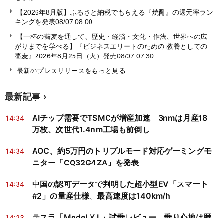
【2026年8月版】ふるさと納税でもらえる『焼酎』の還元率ラン
キングを発表
08/07 08:00
【一杯の蕎麦を通して、歴史・経済・文化・作法、世界への広
がりまでを学べる】『ビジネスエリートのための 教養としての
蕎麦』2026年8月25日（火）発売
08/07 07:30
最新のプレスリリースをもっと見る
最新記事
AIチップ需要でTSMCが増産加速 3nmは月産18
14:34
万枚、次世代1.4nm工場も前倒し
AOC、約5万円のトリプルモード対応ゲーミングモ
14:34
ニター「CQ32G4ZA」を発表
中国の認可データで判明した超小型EV「スマート
14:34
#2」の量産仕様、最高速度は140km/h
テスラ「Model Y L」試乗レビュー、乗り心地は歴
14:23