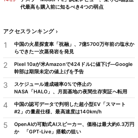
代最高も購入前に知るべき4つの弱点
アクセスランキング
1
中国の火星探査車「祝融」、7億5700万年前の塩水か
らできた一次蒸発岩を発見
2
Pixel 10aが米Amazonで424ドルに値下げ―Google
幹部は期限未定の値上げを予告
3
スケジュール達成確率0%で停止の
NASA「HALO」、月面基地の夜間生存実証へ転用
4
中国の認可データで判明した超小型EV「スマート
#2」の量産仕様、最高速度は140km/h
5
OpenAIの可動式AIスピーカー、価格は最大約6.3万円
か 「GPT-Live」搭載の狙い