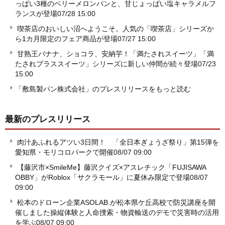
っぱい3種のベリーメロンパンと、甘じょっぱい塩キャラメルフ
ランスが登場
07/28 15:00
喫茶店のおいしい沼へようこそ。人気の「喫茶店」シリーズか
ら1カ月限定のフェア商品が登場
07/27 15:00
甘熟王バナナ、ショコラ、安納芋！「満たされスイーツ」「満
たされプラススイーツ」シリーズに新しい仲間が続々登場
07/23
15:00
「敷島製パン株式会社」のプレスリリースをもっと読む
最新のプレスリリース
肉汁あふれるアツい3日間！ 「全日本ぎょうざ祭り」第15弾を
愛知県・モリコロパークで開催
08/07 09:00
【藤沢市×SmileMe】藤沢クイズ×アスレチック「FUJISAWA
OBBY」がRoblox「サクラモール」に夏休み限定で登場
08/07
09:00
松本のドローン企業ASOLAB.が松本県ケ丘高校で防災講座を開
催しました操縦体験と人命捜索・物資輸送のデモで災害時の活用
を学ぶ
08/07 09:00