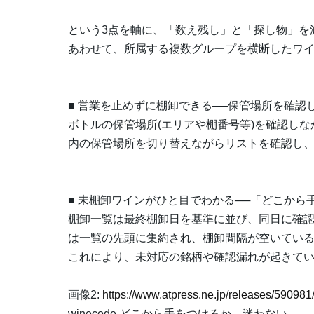
という3点を軸に、「数え残し」と「探し物」を
あわせて、所属する複数グループを横断したワ
■ 営業を止めずに棚卸できる──保管場所を確認
ボトルの保管場所(エリアや棚番号等)を確認し
内の保管場所を切り替えながらリストを確認し
■ 未棚卸ワインがひと目でわかる──「どこから
棚卸一覧は最終棚卸日を基準に並び、同日に確
は一覧の先頭に集約され、棚卸間隔が空いてい
これにより、未対応の銘柄や確認漏れが起きて
画像2:
https://www.atpress.ne.jp/releases/5909
winecode どこから手をつけるか、迷わない