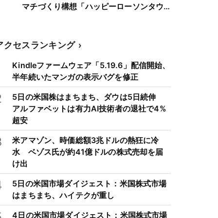
マチづくり構想「ハッピーローソンタウ
ン」に参画
アクセスランキング
1
Kindleファームウェア「5.19.6」配信開始、
半年続いたマンガの表示バグを修正
2
5日の米国株はまちまち、ダウは5日続伸
アルファベットは有力AI技術者の退社で4%
超安
3
米アマゾン、時価総額3兆ドルの熱狂に冷
水 ベゾス氏が約41億ドルの株式売却を届
け出
4
5日の米国市場ダイジェスト：米国株式市場
はまちまち、ハイテクが重し
5
4日の米国市場ダイジェスト：米国株式市場