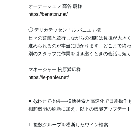
オーナーシェフ 高谷 慶様
https://benaton.net/
◯ デリカテッセン「ル パニエ」様
日々の営業と並行しながらの棚卸は負担が大き
進められるのが本当に助かります。どこまで終
別のスタッフに作業を引き継ぐときの会話も短
マネージャー 松原満広様
https://le-panier.net/
■ あわせて提供──横断検索と高速化で日常操作
棚卸機能の刷新に加え、以下の機能アップデー
1. 複数グループを横断したワイン検索