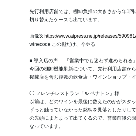
先行利用店舗では、棚卸負担の大きさから年1回
切り替えたケースも出ています。
画像3:
https://www.atpress.ne.jp/releases/5909
winecode この棚だけ、今やる
■ 導入店の声──「営業中でも迷わず進められる
今回の棚卸機能刷新について、先行利用店舗からコメ
掲載店を含む複数の飲食店・ワインショップ・イ
◯ フレンチレストラン「ル ベナトン」様
以前は、どのワインを最後に数えたのかがスタ
ずっと触っていなかった銘柄を見落としたりし
の先頭にまとまって出てくるので、営業前後の
なっています。