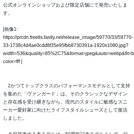
公式オンラインショップおよび限定店舗にて発売いたしま
す。
[画像1:
https://prcdn.freetls.fastly.net/release_image/59770/33/59770-
33-1738c4d4ae0cdd8f35e95fbb8730391a-1920x1080.jpg?
width=536&quality=85%2C75&format=jpeg&auto=webp&fit=
color=fff
]
2かつてトップクラスのパフォーマンスモデルとして支持
を集めた「ヴァンガード」は、そのクラシックなデザイン
と存在感を受け継ぎながら、現代のスタイルに敏感なスニ
ーカー愛好家に向けたライフスタイルシューズとして復活
しました。