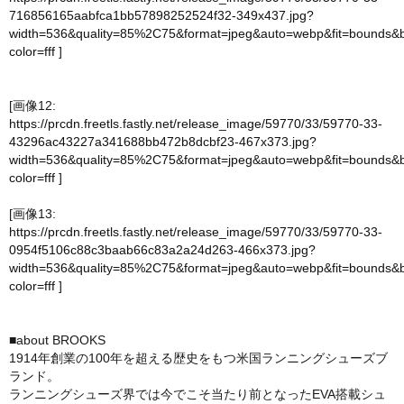
716856165aabfca1bb57898252524f32-349x437.jpg?
width=536&quality=85%2C75&format=jpeg&auto=webp&fit=bounds&
color=fff
]
[画像12:
https://prcdn.freetls.fastly.net/release_image/59770/33/59770-33-
43296ac43227a341688bb472b8dcbf23-467x373.jpg?
width=536&quality=85%2C75&format=jpeg&auto=webp&fit=bounds&
color=fff
]
[画像13:
https://prcdn.freetls.fastly.net/release_image/59770/33/59770-33-
0954f5106c88c3baab66c83a2a24d263-466x373.jpg?
width=536&quality=85%2C75&format=jpeg&auto=webp&fit=bounds&
color=fff
]
■about BROOKS
1914年創業の100年を超える歴史をもつ米国ランニングシューズブ
ランド。
ランニングシューズ界では今でこそ当たり前となったEVA搭載シュ