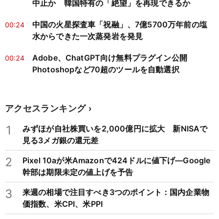
中止か 韓国特有の「絶望」を再現できるか
中国の火星探査車「祝融」、7億5700万年前の塩
00:24
水からできた一次蒸発岩を発見
Adobe、ChatGPT向け無料プラグイン公開
00:24
Photoshopなど70超のツールを自動選択
アクセスランキング
1
みずほが自社株買いを2,000億円に拡大 新NISAで
見る3メガ銀の還元差
2
Pixel 10aが米Amazonで424ドルに値下げ―Google
幹部は期限未定の値上げを予告
3
来週の相場で注目すべき3つのポイント：国内企業物
価指数、米CPI、米PPI