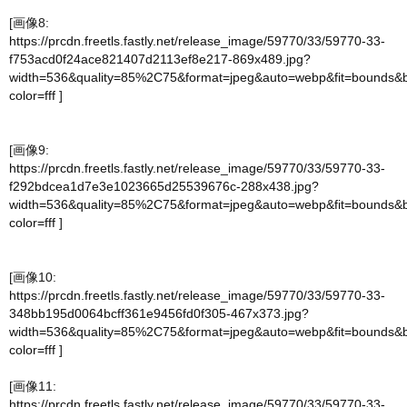
[画像8:
https://prcdn.freetls.fastly.net/release_image/59770/33/59770-33-
f753acd0f24ace821407d2113ef8e217-869x489.jpg?
width=536&quality=85%2C75&format=jpeg&auto=webp&fit=bounds&
color=fff
]
[画像9:
https://prcdn.freetls.fastly.net/release_image/59770/33/59770-33-
f292bdcea1d7e3e1023665d25539676c-288x438.jpg?
width=536&quality=85%2C75&format=jpeg&auto=webp&fit=bounds&
color=fff
]
[画像10:
https://prcdn.freetls.fastly.net/release_image/59770/33/59770-33-
348bb195d0064bcff361e9456fd0f305-467x373.jpg?
width=536&quality=85%2C75&format=jpeg&auto=webp&fit=bounds&
color=fff
]
[画像11:
https://prcdn.freetls.fastly.net/release_image/59770/33/59770-33-