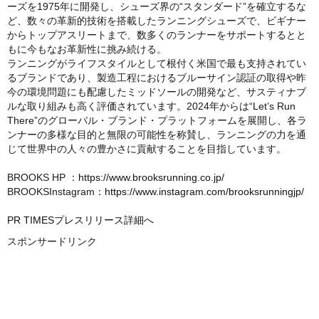
ーズを1975年に開発し、シューズ界の“スタンダード”を確立するな
ど、数々の革新的技術を搭載したランニングシューズで、ビギナー
からトップアスリートまで、数多くのランナーをサポートするとと
もに今もなお革新性に挑み続ける。
ランニングがライフスタイルとして根付く米国で最も支持されてい
るブランドであり、製造工程におけるブルーサイン認証の取得や昨
今の環境問題にも配慮したミッドソールの開発など、サスティナブ
ルな取り組みも高く評価されています。2024年からは“Let’s Run
There”のグローバル・ブランド・プラットフォームを展開し、各ラ
ンナーの多様な目的と無限の可能性を称賛し、ランニングの力を通
じて世界中の人々の豊かさに貢献することを目指しています。
BROOKS HP ：
https://www.brooksrunning.co.jp/
BROOKSInstagram：
https://www.instagram.com/brooksrunningjp/
PR TIMESプレスリリース詳細へ
スポンサードリンク