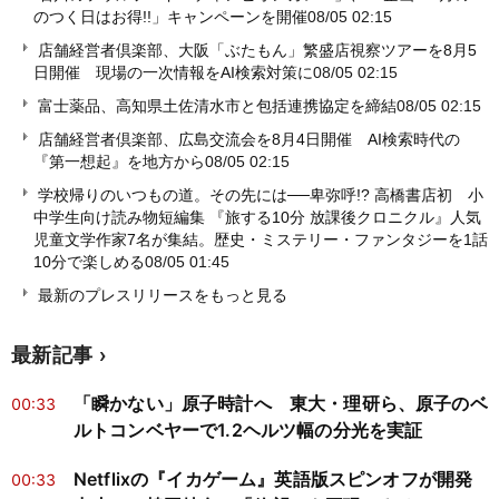
のつく日はお得!!」キャンペーンを開催
08/05 02:15
店舗経営者倶楽部、大阪「ぶたもん」繁盛店視察ツアーを8月5
日開催 現場の一次情報をAI検索対策に
08/05 02:15
富士薬品、高知県土佐清水市と包括連携協定を締結
08/05 02:15
店舗経営者倶楽部、広島交流会を8月4日開催 AI検索時代の
『第一想起』を地方から
08/05 02:15
学校帰りのいつもの道。その先には──卑弥呼!? 高橋書店初 小
中学生向け読み物短編集 『旅する10分 放課後クロニクル』人気
児童文学作家7名が集結。歴史・ミステリー・ファンタジーを1話
10分で楽しめる
08/05 01:45
最新のプレスリリースをもっと見る
最新記事
「瞬かない」原子時計へ 東大・理研ら、原子のベ
00:33
ルトコンベヤーで1.2ヘルツ幅の分光を実証
Netflixの『イカゲーム』英語版スピンオフが開発
00:33