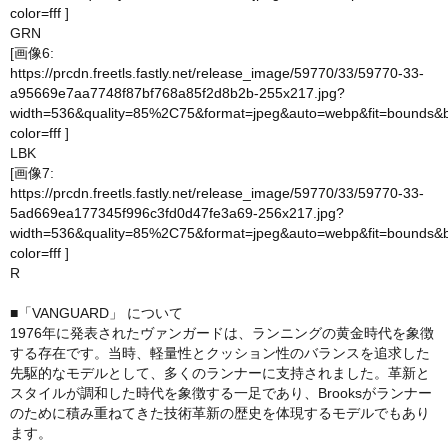
color=fff
]
GRN
[画像6:
https://prcdn.freetls.fastly.net/release_image/59770/33/59770-33-
a95669e7aa7748f87bf768a85f2d8b2b-255x217.jpg?
width=536&quality=85%2C75&format=jpeg&auto=webp&fit=bounds&
color=fff
]
LBK
[画像7:
https://prcdn.freetls.fastly.net/release_image/59770/33/59770-33-
5ad669ea177345f996c3fd0d47fe3a69-256x217.jpg?
width=536&quality=85%2C75&format=jpeg&auto=webp&fit=bounds&
color=fff
]
R
■「VANGUARD」 について
1976年に発表されたヴァンガードは、ランニングの黄金時代を象徴
する存在です。当時、軽量性とクッション性のバランスを追求した
先駆的なモデルとして、多くのランナーに支持されました。革新と
スタイルが調和した時代を象徴する一足であり、Brooksがランナー
のために積み重ねてきた技術革新の歴史を体現するモデルでもあり
ます。