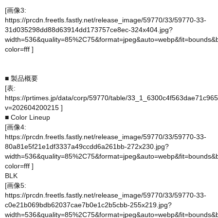
[画像3:
https://prcdn.freetls.fastly.net/release_image/59770/33/59770-33-
31d035298dd88d63914dd173757ce8ec-324x404.jpg?
width=536&quality=85%2C75&format=jpeg&auto=webp&fit=bounds&
color=fff
]
■ 製品概要
[表:
https://prtimes.jp/data/corp/59770/table/33_1_6300c4f563dae71c96
v=202604200215
]
■ Color Lineup
[画像4:
https://prcdn.freetls.fastly.net/release_image/59770/33/59770-33-
80a81e5f21e1df3337a49ccdd6a261bb-272x230.jpg?
width=536&quality=85%2C75&format=jpeg&auto=webp&fit=bounds&
color=fff
]
BLK
[画像5:
https://prcdn.freetls.fastly.net/release_image/59770/33/59770-33-
c0e21b069bdb62037cae7b0e1c2b5cbb-255x219.jpg?
width=536&quality=85%2C75&format=jpeg&auto=webp&fit=bounds&