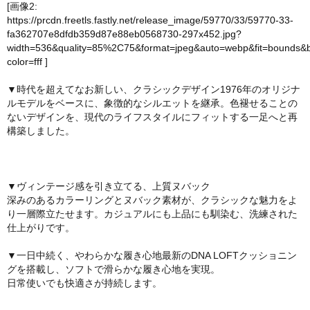
[画像2:
https://prcdn.freetls.fastly.net/release_image/59770/33/59770-33-
fa362707e8dfdb359d87e88eb0568730-297x452.jpg?
width=536&quality=85%2C75&format=jpeg&auto=webp&fit=bounds&
color=fff
]
▼時代を超えてなお新しい、クラシックデザイン1976年のオリジナ
ルモデルをベースに、象徴的なシルエットを継承。色褪せることの
ないデザインを、現代のライフスタイルにフィットする一足へと再
構築しました。
▼ヴィンテージ感を引き立てる、上質ヌバック
深みのあるカラーリングとヌバック素材が、クラシックな魅力をよ
り一層際立たせます。カジュアルにも上品にも馴染む、洗練された
仕上がりです。
▼一日中続く、やわらかな履き心地最新のDNA LOFTクッショニン
グを搭載し、ソフトで滑らかな履き心地を実現。
日常使いでも快適さが持続します。