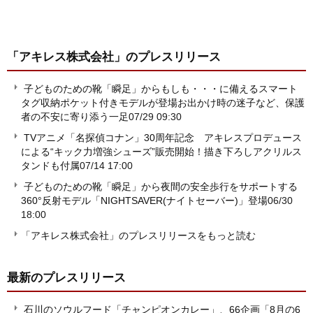
「アキレス株式会社」
のプレスリリース
子どものための靴「瞬足」からもしも・・・に備えるスマート
タグ収納ポケット付きモデルが登場お出かけ時の迷子など、保護
者の不安に寄り添う一足
07/29 09:30
TVアニメ「名探偵コナン」30周年記念 アキレスプロデュース
による“キック力増強シューズ”販売開始！描き下ろしアクリルス
タンドも付属
07/14 17:00
子どものための靴「瞬足」から夜間の安全歩行をサポートする
360°反射モデル「NIGHTSAVER(ナイトセーバー)」登場
06/30
18:00
「アキレス株式会社」のプレスリリースをもっと読む
最新のプレスリリース
石川のソウルフード「チャンピオンカレー」、66企画「8月の6