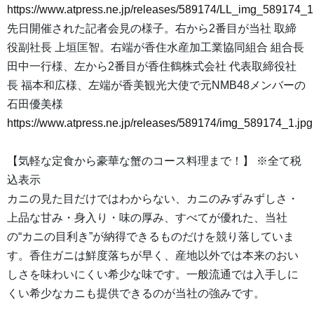
https://www.atpress.ne.jp/releases/589174/LL_img_589174_1
先日開催された記者会見の様子。右から2番目が当社 取締
役副社長 上垣匡智。右端が香住水産加工業協同組合 組合長
田中一行様、左から2番目が香住鶴株式会社 代表取締役社
長 福本和広様、左端が香美観光大使で元NMB48メンバーの
石田優美様
https://www.atpress.ne.jp/releases/589174/img_589174_1.jpg
【気軽な定食から豪華な蟹のコース料理まで！】 ※全て税
込表示
カニの見た目だけではわからない、カニのみずみずしさ・
上品な甘み・身入り・味の厚み、すべてが優れた、当社
の“カニの目利き”が納得できるものだけを競り落していま
す。香住ガニは鮮度落ちが早く、産地以外では本来のおい
しさを味わいにくい希少な味です。一般流通では入手しに
くい希少なカニも提供できるのが当社の強みです。