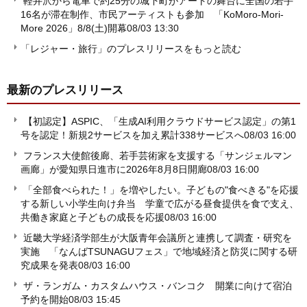
軽井沢から電車で約25分の城下町がアートの舞台に全国の若手
16名が滞在制作、市民アーティストも参加 「KoMoro-Mori-
More 2026」8/8(土)開幕
08/03 13:30
「レジャー・旅行」のプレスリリースをもっと読む
最新のプレスリリース
【初認定】ASPIC、「生成AI利用クラウドサービス認定」の第1
号を認定！新規2サービスを加え累計338サービスへ
08/03 16:00
フランス大使館後廊、若手芸術家を支援する「サンジェルマン
画廊」が愛知県日進市に2026年8月8日開廊
08/03 16:00
「全部食べられた！」を増やしたい。子どもの"食べきる"を応援
する新しい小学生向け弁当 学童で広がる昼食提供を食で支え、
共働き家庭と子どもの成長を応援
08/03 16:00
近畿大学経済学部生が大阪青年会議所と連携して調査・研究を
実施 「なんばTSUNAGUフェス」で地域経済と防災に関する研
究成果を発表
08/03 16:00
ザ・ランガム・カスタムハウス・バンコク 開業に向けて宿泊
予約を開始
08/03 15:45