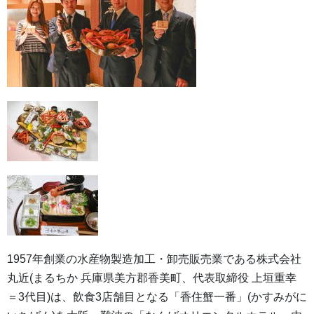
1957年創業の水産物製造加工・卸売販売業である株式会社
丸近(まるちか 兵庫県美方郡香美町、代表取締役 上垣重幸
＝3代目)は、飲食3店舗目となる「香住蟹一番」(かすみがに