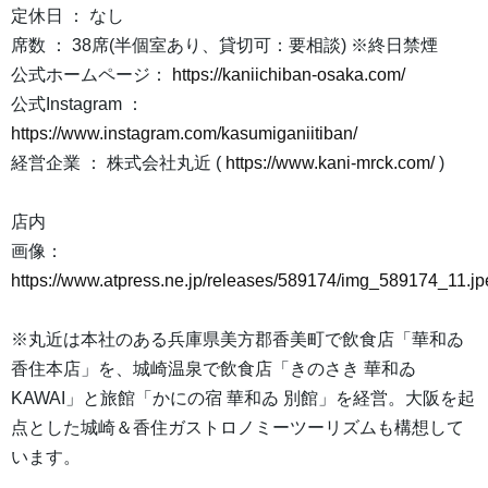
定休日 ： なし
席数 ： 38席(半個室あり、貸切可：要相談) ※終日禁煙
公式ホームページ：
https://kaniichiban-osaka.com/
公式Instagram ：
https://www.instagram.com/kasumiganiitiban/
経営企業 ： 株式会社丸近 (
https://www.kani-mrck.com/
)
店内
画像：
https://www.atpress.ne.jp/releases/589174/img_589174_11.jp
※丸近は本社のある兵庫県美方郡香美町で飲食店「華和ゐ
香住本店」を、城崎温泉で飲食店「きのさき 華和ゐ
KAWAI」と旅館「かにの宿 華和ゐ 別館」を経営。大阪を起
点とした城崎＆香住ガストロノミーツーリズムも構想して
います。