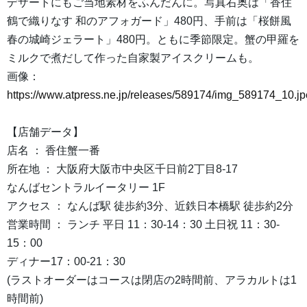
デザートにもご当地素材をふんだんに。写真右奥は「香住
鶴で織りなす 和のアフォガード」480円、手前は「桜餅風
春の城崎ジェラート」480円。ともに季節限定。蟹の甲羅を
ミルクで煮だして作った自家製アイスクリームも。
画像：
https://www.atpress.ne.jp/releases/589174/img_589174_10.j
【店舗データ】
店名 ： 香住蟹一番
所在地 ： 大阪府大阪市中央区千日前2丁目8-17
なんばセントラルイータリー 1F
アクセス ： なんば駅 徒歩約3分、近鉄日本橋駅 徒歩約2分
営業時間 ： ランチ 平日 11：30-14：30 土日祝 11：30-
15：00
ディナー17：00-21：30
(ラストオーダーはコースは閉店の2時間前、アラカルトは1
時間前)