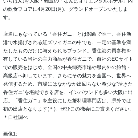
いちばん)を大阪・難波の「なんばオリエンタルホテル」内
の飲食フロアに4月20日(月)、グランドオープンいたしま
す。
店名にもなっている「香住ガニ」とは関西で唯一、香住漁
港で水揚げされる紅ズワイガニの中でも、一定の基準を満
たしたものだけに与えられるブランド。香住港の買参権を
有している当社の主力商品が香住ガニで、自社のECサイト
での販売をはじめ、全国の中央卸売市場や県内外の旅館・
高級店へ卸しています。さらにその魅力を全国へ、世界へ
発信するため、市場にはなかなか出回らない希少な“活きた
香住ガニ”を堪能できる店を、インバウンドも多い大阪に出
店。「香住ガニ」を主役にした蟹料理専門店は、県外では
初の出店となります(＊)。ぜひこの機会にご賞味ください。
＊自社調べ
画像1: