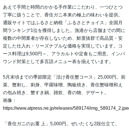
あえて手間と時間のかかる手作業にこだわり、一つひとつ
丁寧に扱うことで、香住ガニ本来の極上の味わいを提供。
通販サイトではふるさと納税「ふるさとチョイス」全国月
間ランキング1位を獲得しました。漁港から店舗までの間に
複数の中間業者が存在しないため、鮮度抜群で高品質・安
定した仕入れ・リーズナブルな価格を実現しています。コ
ース料理は9,500円～、アラカルトや定食もご用意。インバ
ウンド対策として多言語メニュー表を揃えています。
5月末頃までの季節限定「活け香住蟹コース」25,000円。前
菜、蟹刺し、刺身、甲羅味噌、陶板焼き、香住蟹味噌和え
の包み焼き、蟹すき鍋、雑炊、香の物、デザート。
画像：
https://www.atpress.ne.jp/releases/589174/img_589174_2.jpe
「香住ガニのお重 上」5,000円。ぜいたくな2段仕立て。