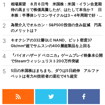
1
相場展望 ８月６日号 米国株：米国・イラン合意期
待の高まりで株価高騰したが、はたして本当か？ 日
本株：半導体シリコンサイクルは3～4年周期で好・
不況を繰り返すため注意
2
為替介入でオルカン・S&P500投信の含み益減 円高
のメリットは？
3
キオクシアの332層QLC NAND、ビット密度37
Gb/mm²超でサムスンの400層超製品を上回る
4
『バイオハザード ベロニカ』ゲームプレイ映像未公開
でSteamウィッシュリスト200万件突破
5
5日の米国株はまちまち、ダウは5日続伸 アルファ
ベットは有力AI技術者の退社で4%超安