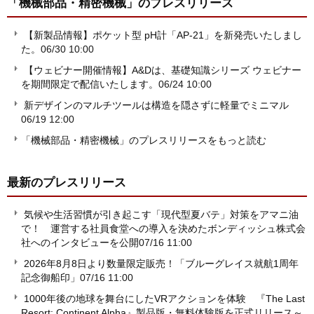
「機械部品・精密機械」
のプレスリリース
【新製品情報】ポケット型 pH計「AP-21」を新発売いたしまし
た。
06/30 10:00
【ウェビナー開催情報】A&Dは、基礎知識シリーズ ウェビナー
を期間限定で配信いたします。
06/24 10:00
新デザインのマルチツールは構造を隠さずに軽量でミニマル
06/19 12:00
「機械部品・精密機械」のプレスリリースをもっと読む
最新のプレスリリース
気候や生活習慣が引き起こす「現代型夏バテ」対策をアマニ油
で！ 運営する社員食堂への導入を決めたボンディッシュ株式会
社へのインタビューを公開
07/16 11:00
2026年8月8日より数量限定販売！「ブルーグレイス就航1周年
記念御船印」
07/16 11:00
1000年後の地球を舞台にしたVRアクションを体験 『The Last
Resort: Continent Alpha』製品版・無料体験版を正式リリース～