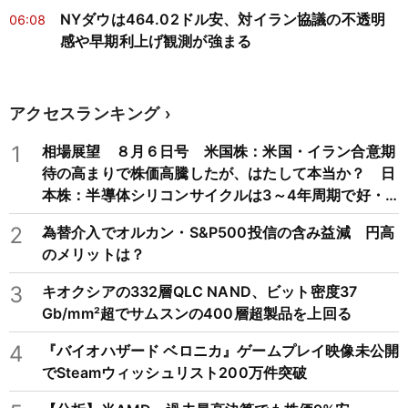
NYダウは464.02ドル安、対イラン協議の不透明
06:08
感や早期利上げ観測が強まる
アクセスランキング
1
相場展望 ８月６日号 米国株：米国・イラン合意期
待の高まりで株価高騰したが、はたして本当か？ 日
本株：半導体シリコンサイクルは3～4年周期で好・
不況を繰り返すため注意
2
為替介入でオルカン・S&P500投信の含み益減 円高
のメリットは？
3
キオクシアの332層QLC NAND、ビット密度37
Gb/mm²超でサムスンの400層超製品を上回る
4
『バイオハザード ベロニカ』ゲームプレイ映像未公開
でSteamウィッシュリスト200万件突破