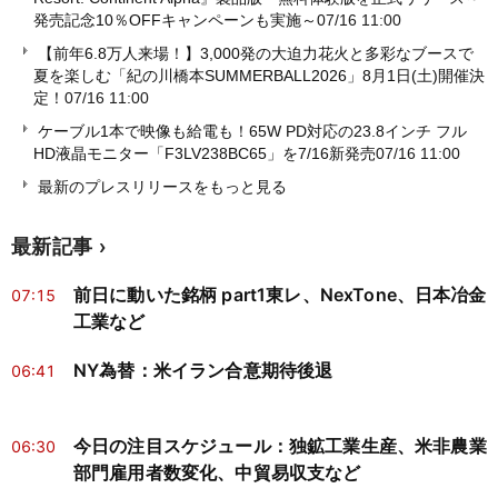
発売記念10％OFFキャンペーンも実施～
07/16 11:00
【前年6.8万人来場！】3,000発の大迫力花火と多彩なブースで
夏を楽しむ「紀の川橋本SUMMERBALL2026」8月1日(土)開催決
定！
07/16 11:00
ケーブル1本で映像も給電も！65W PD対応の23.8インチ フル
HD液晶モニター「F3LV238BC65」を7/16新発売
07/16 11:00
最新のプレスリリースをもっと見る
最新記事
前日に動いた銘柄 part1東レ、NexTone、日本冶金
07:15
工業など
NY為替：米イラン合意期待後退
06:41
今日の注目スケジュール：独鉱工業生産、米非農業
06:30
部門雇用者数変化、中貿易収支など