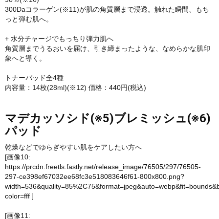
300Daコラーゲン(※11)が肌の角質層まで浸透。触れた瞬間、もち
っと弾む肌へ。
+ 水分チャージでもっちり弾力肌へ
角質層までうるおいを届け、引き締まったような、なめらかな肌印
象へと導く。
トナーパッド全4種
内容量：14枚(28ml)(※12) 価格：440円(税込)
マデカッソシド(※5)ブレミッシュ(※6)
パッド
乾燥などでゆらぎやすい肌をケアしたい方へ
[画像10:
https://prcdn.freetls.fastly.net/release_image/76505/297/76505-
297-ce398ef67032ee68fc3e518083646f61-800x800.png?
width=536&quality=85%2C75&format=jpeg&auto=webp&fit=bounds&
color=fff
]
[画像11: