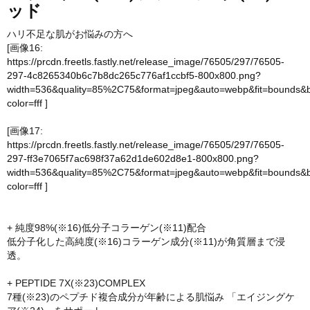
ッド
ハリ不足な肌がお悩みの方へ
[画像16:
https://prcdn.freetls.fastly.net/release_image/76505/297/76505-
297-4c8265340b6c7b8dc265c776af1ccbf5-800x800.png?
width=536&quality=85%2C75&format=jpeg&auto=webp&fit=bounds&
color=fff
]
[画像17:
https://prcdn.freetls.fastly.net/release_image/76505/297/76505-
297-ff3e7065f7ac698f37a62d1de602d8e1-800x800.png?
width=536&quality=85%2C75&format=jpeg&auto=webp&fit=bounds&
color=fff
]
+ 純度98%(※16)低分子コラーゲン(※11)配合
低分子化した高純度(※16)コラーゲン成分(※11)が角質層まで浸
透。
+ PEPTIDE 7X(※23)COMPLEX
7種(※23)のペプチド複合成分が年齢による肌悩み 「エイジングケ