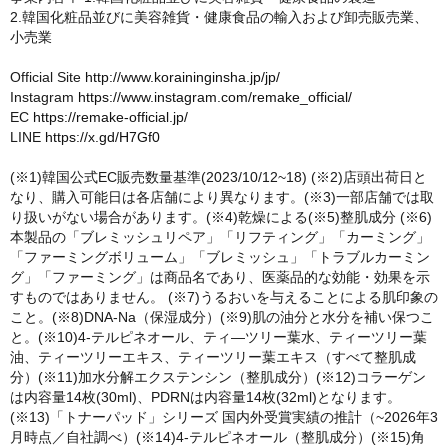
2.韓国化粧品並びに美容雑貨・健康食品の輸入および卸売販売業、
小売業
Official Site
http://www.koraininginsha.jp/jp/
Instagram
https://www.instagram.com/remake_official/
EC
https://remake-official.jp/
LINE
https://x.gd/H7Gf0
(※1)韓国公式EC販売数量基準(2023/10/12~18) (※2)店頭出荷日と
なり、購入可能日は各店舗により異なります。(※3)一部店舗では取
り扱いがない場合があります。(※4)乾燥による(※5)整肌成分 (※6)
本製品の「ブレミッシュリペア」「リフティング」「カーミング」
「ファーミングボリューム」「ブレミッシュ」「トラブルカーミン
グ」「ファーミング」は商品名であり、医薬品的な効能・効果を示
すものではありません。 (※7)うるおいを与えることによる肌印象の
こと。(※8)DNA-Na（保湿成分）(※9)肌の油分と水分を補い保つこ
と。(※10)4-テルピネオール、ティ―ツリー葉水、ティーツリー葉
油、ティーツリーエキス、ティーツリー葉エキス（すべて整肌成
分）(※11)加水分解エクステンシン（整肌成分）(※12)コラーゲン
は内容量14枚(30ml)、PDRNは内容量14枚(32ml)となります。
(※13)「トナーパッド」シリーズ 国内外受賞実績の推計（~2026年3
月時点／自社調べ）(※14)4-テルピネオール（整肌成分）(※15)角