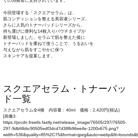
くの消費者に支持されています。
今回登場する「スクエアセラム」は、
肌コンディションを整える美容液シリーズ。
さらに人気のトナーパッドシリーズから、
持ち運びに便利な14枚入りパウチタイプが
新登場しました。セラムで肌を整えた後に
トナーパッドを重ねて使うことで、うるおいを
与えながら肌をすこやかに保つ
スキンケアを提案します。
スクエアセラム・トナーパッ
ド一覧
スクエアセラム全4種 内容量：40ml 価格：2,420円(税込)
[画像3:
https://prcdn.freetls.fastly.net/release_image/76505/297/76505-
297-9dbf4bbc90505edf3dcd7d38fb96ee4e-1200x675.png?
width=536&quality=85%2C75&format=jpeg&auto=webp&fit=bounds&