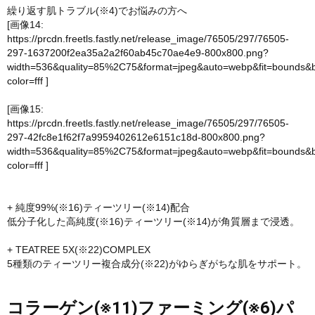
繰り返す肌トラブル(※4)でお悩みの方へ
[画像14:
https://prcdn.freetls.fastly.net/release_image/76505/297/76505-
297-1637200f2ea35a2a2f60ab45c70ae4e9-800x800.png?
width=536&quality=85%2C75&format=jpeg&auto=webp&fit=bounds&
color=fff
]
[画像15:
https://prcdn.freetls.fastly.net/release_image/76505/297/76505-
297-42fc8e1f62f7a9959402612e6151c18d-800x800.png?
width=536&quality=85%2C75&format=jpeg&auto=webp&fit=bounds&
color=fff
]
+ 純度99%(※16)ティーツリー(※14)配合
低分子化した高純度(※16)ティーツリー(※14)が角質層まで浸透。
+ TEATREE 5X(※22)COMPLEX
5種類のティーツリー複合成分(※22)がゆらぎがちな肌をサポート。
コラーゲン(※11)ファーミング(※6)パ