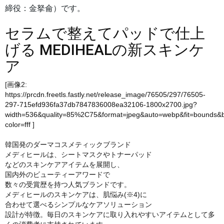
締役：金拏侖）です。
セラムで整えてパッドで仕上
げる MEDIHEALの新スキンケ
ア
[画像2:
https://prcdn.freetls.fastly.net/release_image/76505/297/76505-
297-715efd936fa37db7847836008ea32106-1800x2700.jpg?
width=536&quality=85%2C75&format=jpeg&auto=webp&fit=bounds&
color=fff
]
韓国発のダーマコスメティックブランド
メディヒールは、シートマスクやトナーパッド
などのスキンケアアイテムを展開し、
国内外のビューティーアワードで
数々の受賞歴を持つ人気ブランドです。
メディヒールのスキンケアは、肌悩み(※4)に
合わせて選べるシンプルなケアソリューション
設計が特徴。毎日のスキンケアに取り入れやすいアイテムとして多