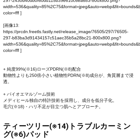
297-2430d40db0f60dd115b39e610c6ea683-800x800.png?
width=536&quality=85%2C75&format=jpeg&auto=webp&fit=bounds&
color=fff
]
[画像13:
https://prcdn.freetls.fastly.net/release_image/76505/297/76505-
297-b83ba3d91434157c51aec35b5a28bc21-800x800.png?
width=536&quality=85%2C75&format=jpeg&auto=webp&fit=bounds&
color=fff
]
+ 純度99%(※16)ローズPDRN(※8)配合
動物性よりも250倍小さい植物性PDRN(※8)成分が、角質層まで浸
透。
+ バイオエマルゾーム技術
メディヒール独自の特許技術を採用し、成分を低分子化。
毛穴(※18)・ハリ不足が目立つ肌へとアプローチ。
ティーツリー(※14)トラブルカーミン
グ(※6)パッド