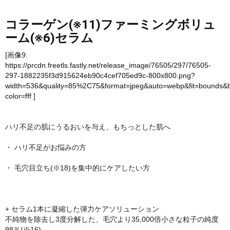
コラーゲン(※11)ファーミングボリュ
ーム(※6)セラム
[画像9:
https://prcdn.freetls.fastly.net/release_image/76505/297/76505-
297-1882235f3d915624eb90c4cef705ed9c-800x800.png?
width=536&quality=85%2C75&format=jpeg&auto=webp&fit=bounds&
color=fff
]
ハリ不足の肌にうるおいを与え、もちっとした肌へ
・ ハリ不足がお悩みの方
・ 毛穴目立ち(※18)を集中的にケアしたい方
+ セラム1本に凝縮した弾力ケアソリューション
不純物を除去し3度分解した、毛穴より35,000倍小さな粒子の純度
98％(※16)