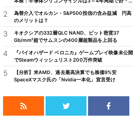
本株：半導体シリコンサイクルは3～4年周期で好・
不況を繰り返すため注意
2
為替介入でオルカン・S&P500投信の含み益減 円高
のメリットは？
3
キオクシアの332層QLC NAND、ビット密度37
Gb/mm²超でサムスンの400層超製品を上回る
4
『バイオハザード ベロニカ』ゲームプレイ映像未公開
でSteamウィッシュリスト200万件突破
5
【分析】米AMD、過去最高決算でも株価9%安
SpaceXマスク氏の「Nvidia一本化」宣言受け