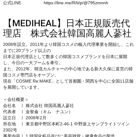
公式LINE
https://line.me/R/ti/p/@795zmnnh
【MEDIHEAL】日本正規販売代
理店 株式会社韓国高麗人蔘社
2008年設立。2011年より韓国コスメの輸入代理事業を開始し、これ
までに20ブランド以上の
日本正規代理店として数多くの韓国コスメブランドを日本に展開
し、今日の一大ブームを牽引。
また、2012年、韓流カルチャーの中心地である新大久保に直営の韓
国コスメ専門店をオープン。
現在「COSME Re:MAKE」として首都圏・関西を中心に全国11店舗
を展開しています。
＜会社概要＞
会社名 ㅣ 株式会社 韓国高麗人蔘社
代表者 ㅣ 金拏侖（キム ナユン）
設立日 ㅣ 2008年2月
所在地 ㅣ 東京都中野区本町2-46-1 中野坂上サンブライトツイン
2302号
事業内容ㅣ 1.韓国化粧品並びに美容雑貨・健康食品の製造