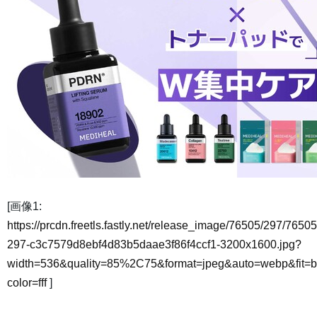
[画像1:
https://prcdn.freetls.fastly.net/release_image/76505/297/76505
297-c3c7579d8ebf4d83b5daae3f86f4ccf1-3200x1600.jpg?
width=536&quality=85%2C75&format=jpeg&auto=webp&fit=
color=fff
]