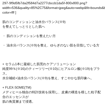
297-9f9d5fb7da2f584d7a2277cbccb1da5f-800x800.png?
width=536&quality=85%2C75&format=jpeg&auto=webp&fit=bounds&
color=fff
]
肌のコンディションと油水分バランス(※9)
を整えてしっとりとした肌へ
・ 肌のコンディションを整えたい方
・ 油水分バランス(※9)を整え、ゆらぎのない肌を目指している方
+ セラム1本に凝縮した肌荒れケアソリューション
純度99％(※16)のティーツリー(※10)にヒアルロン酸(※19)をプラ
ス。
水分補給+油水分バランス(※9)を整え、すこやかな肌印象へ。
+ FLEX-SOME(TM)
メディヒール独自の特許技術を採用し、皮膚の構造を模した粒子配
合のエッセンスが
肌の角質層まで浸透。