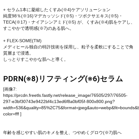
+ セラム1本に凝縮したくすみ(※4)ケアソリューション
純度98％(※16)マデカッソシド(※5)・ツボクサエキス(※5)・
TECA(※17)・ナイアシンアミド(※5) が、くすみ(※4)肌をケアし、
すこやかで透明感(※7)のある肌へ。
+ FLEX-SOME(TM)
メディヒール独自の特許技術を採用し、粒子を柔軟にすることで角
質層まで浸透。
しっとりすこやかな肌へと導く。
PDRN(※8)リフティング(※6)セラム
[画像7:
https://prcdn.freetls.fastly.net/release_image/76505/297/76505-
297-e3bf30743e9422bf4c13ed6f8a0bf05f-800x800.png?
width=536&quality=85%2C75&format=jpeg&auto=webp&fit=bounds&
color=fff
]
年齢を感じやすい肌のキメを整え、つやめくグロウ(※7)肌へ