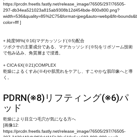
https://prcdn.freetls.fastly.net/release_image/76505/297/76505-
297-db34ea521023a815ab9308b12d454bde-800x800.png?
width=536&quality=85%2C75&format=jpeg&auto=webp&fit=bounds&
color=fff
]
+ 純度98%(※16)マデカッソシド(※5)配合
ツボクサの主要成分である、マデカッソシド(※5)をリポソーム技術
で包み込み、角質層まで浸透。
+ CICA 6X(※21)COMPLEX
乾燥によるくすみ(※4)や肌荒れをケアし、すこやかな肌印象へと導
く。
PDRN(※8)リフティング(※6)パ
ッド
乾燥により目立つ毛穴が気になる方へ
[画像12:
https://prcdn.freetls.fastly.net/release_image/76505/297/76505-