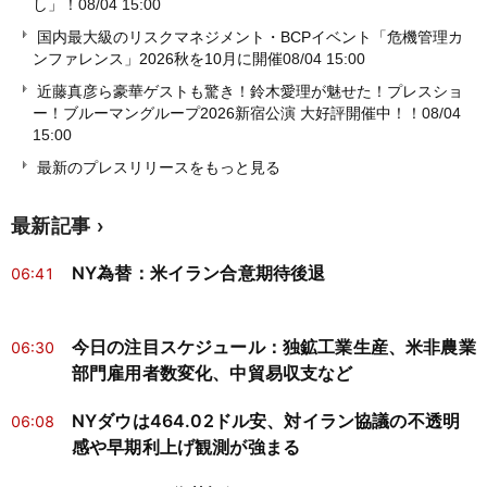
し」！
08/04 15:00
国内最大級のリスクマネジメント・BCPイベント「危機管理カ
ンファレンス」2026秋を10月に開催
08/04 15:00
近藤真彦ら豪華ゲストも驚き！鈴木愛理が魅せた！プレスショ
ー！ブルーマングループ2026新宿公演 大好評開催中！！
08/04
15:00
最新のプレスリリースをもっと見る
最新記事
NY為替：米イラン合意期待後退
06:41
今日の注目スケジュール：独鉱工業生産、米非農業
06:30
部門雇用者数変化、中貿易収支など
NYダウは464.02ドル安、対イラン協議の不透明
06:08
感や早期利上げ観測が強まる