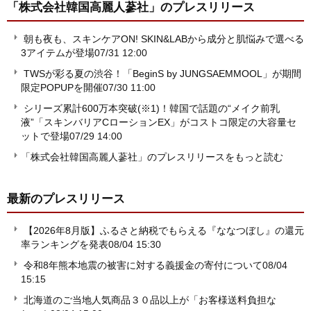
「株式会社韓国高麗人蔘社」
のプレスリリース
朝も夜も、スキンケアON! SKIN&LABから成分と肌悩みで選べる
3アイテムが登場
07/31 12:00
TWSが彩る夏の渋谷！「BeginS by JUNGSAEMMOOL」が期間
限定POPUPを開催
07/30 11:00
シリーズ累計600万本突破(※1)！韓国で話題の“メイク前乳
液”「スキンバリアCローションEX」がコストコ限定の大容量セ
ットで登場
07/29 14:00
「株式会社韓国高麗人蔘社」のプレスリリースをもっと読む
最新のプレスリリース
【2026年8月版】ふるさと納税でもらえる『ななつぼし』の還元
率ランキングを発表
08/04 15:30
令和8年熊本地震の被害に対する義援金の寄付について
08/04
15:15
北海道のご当地人気商品３０品以上が「お客様送料負担な