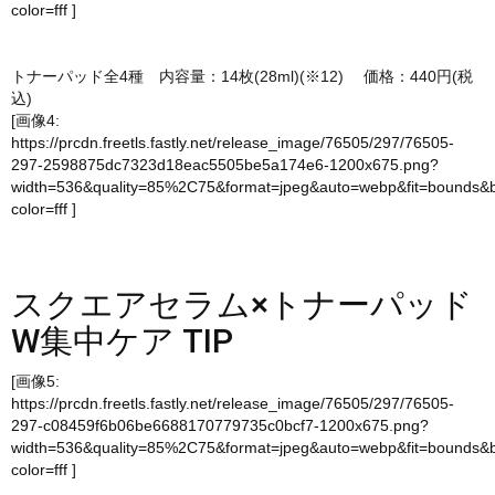
color=fff
]
トナーパッド全4種 内容量：14枚(28ml)(※12) 価格：440円(税
込)
[画像4:
https://prcdn.freetls.fastly.net/release_image/76505/297/76505-
297-2598875dc7323d18eac5505be5a174e6-1200x675.png?
width=536&quality=85%2C75&format=jpeg&auto=webp&fit=bounds&
color=fff
]
スクエアセラム×トナーパッド
W集中ケア TIP
[画像5:
https://prcdn.freetls.fastly.net/release_image/76505/297/76505-
297-c08459f6b06be6688170779735c0bcf7-1200x675.png?
width=536&quality=85%2C75&format=jpeg&auto=webp&fit=bounds&
color=fff
]