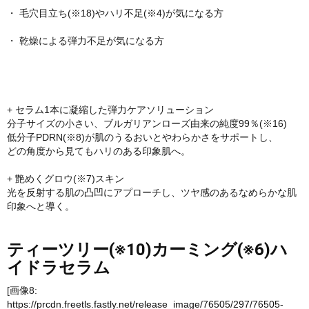
・ 毛穴目立ち(※18)やハリ不足(※4)が気になる方
・ 乾燥による弾力不足が気になる方
+ セラム1本に凝縮した弾力ケアソリューション
分子サイズの小さい、ブルガリアンローズ由来の純度99％(※16)
低分子PDRN(※8)が肌のうるおいとやわらかさをサポートし、
どの角度から見てもハリのある印象肌へ。
+ 艶めくグロウ(※7)スキン
光を反射する肌の凸凹にアプローチし、ツヤ感のあるなめらかな肌
印象へと導く。
ティーツリー(※10)カーミング(※6)ハ
イドラセラム
[画像8:
https://prcdn.freetls.fastly.net/release_image/76505/297/76505-