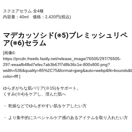
スクエアセラム 全4種
内容量：40ml 価格：2,420円(税込)
マデカッソシド(※5)ブレミッシュリペ
ア(※6)セラム
[画像6:
https://prcdn.freetls.fastly.net/release_image/76505/297/76505-
297-eeaafb4fbd7efec7ab3b67f7d8b36c1e-800x800.png?
width=536&quality=85%2C75&format=jpeg&auto=webp&fit=bounds&
color=fff
]
ゆらぎがちな肌バリア(※15)をサポート。
くすみ(※4)をケアし、澄んだ肌へ
・ 乾燥などでゆらぎやすい肌をケアしたい方
・ より集中的にスペシャルケア感のあるアイテムを取り入れたい方