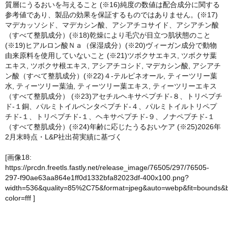
質層にうるおいを与えること (※16)純度の数値は配合成分に関する
参考値であり、製品の効果を保証するものではありません。(※17)
マデカッソシド、マデカシン酸、アシアチコサイド、アシアチン酸
（すべて整肌成分）(※18)乾燥により毛穴が目立つ肌状態のこと
(※19)ヒアルロン酸Ｎａ（保湿成分）(※20)ヴィーガン成分で動物
由来原料を使用していないこと (※21)ツボクサエキス, ツボクサ葉
エキス, ツボクサ根エキス, アシアチコシド, マデカシン酸, アシアチ
ン酸（すべて整肌成分）(※22)４-テルピネオール, ティーツリー葉
水, ティーツリー葉油, ティーツリー葉エキス, ティーツリーエキス
（すべて整肌成分） (※23)アセチルヘキサペプチド-８、トリペプチ
ド-１銅、パルミトイルペンタペプチド-４、パルミトイルトリペプ
チド-１、トリペプチド-１、ヘキサペプチド-９、ノナペプチド-１
（すべて整肌成分）(※24)年齢に応じたうるおいケア (※25)2026年
2月末時点・L&P社出荷実績に基づく
[画像18:
https://prcdn.freetls.fastly.net/release_image/76505/297/76505-
297-f90ae63aa864e1ff0d1332bfa82023df-400x100.png?
width=536&quality=85%2C75&format=jpeg&auto=webp&fit=bounds&
color=fff
]