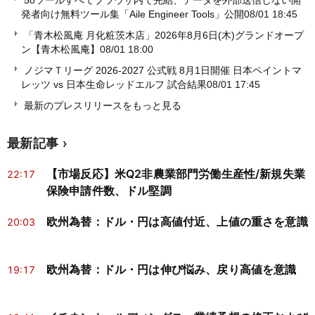
50ツールすべてブラウザ内で完結、データを外部送信しない開
発者向け無料ツール集「Aile Engineer Tools」公開
08/01 18:45
「青木松風庵 月化粧茨木店」2026年8月6日(木)グランドオープ
ン【青木松風庵】
08/01 18:00
ノジマＴリーグ 2026-2027 公式戦 8月1日開催 日本ペイントマ
レッツ vs 日本生命レッドエルフ 試合結果
08/01 17:45
最新のプレスリリースをもっと見る
最新記事
【市場反応】米Q2非農業部門労働生産性/新規失業
22:17
保険申請件数、ドル堅調
欧州為替：ドル・円は高値付近、上値の重さを意識
20:03
欧州為替：ドル・円は伸び悩み、戻り高値を意識
19:17