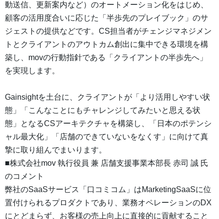
動送信、更新案内など）のオートメーション化をはじめ、
顧客の活用度合いに応じた「半歩先のプレイブック」のサ
ジェストの提供などです。CS担当者がチェンジマネジメン
トとクライアントのアウトカム創出に集中できる環境を構
築し、movの行動指針である「クライアントの半歩先へ」
を実現します。
Gainsightを土台に、クライアントが「より活用しやすい状
態」「こんなことにもチャレンジしてみたいと思える状
態」となるCSアーキテクチャを構築し、「日本のポテンシ
ャル最大化」「店舗のできていないをなくす」に向けて真
摯に取り組んでまいります。
■株式会社mov 執行役員 兼 店舗支援事業本部長 赤司 誠 氏
のコメント
弊社のSaaSサービス「口コミコム」はMarketingSaaSに位
置付けられるプロダクトであり、業務オペレーションのDX
にとどまらず、お客様の売上向上に直接的に貢献すること