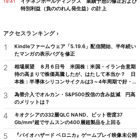
イチネンホールディングス 業績予想の修正および
18:41
特別利益（負ののれん発生益）の計上
アクセスランキング
1
Kindleファームウェア「5.19.6」配信開始、半年続い
たマンガの表示バグを修正
2
相場展望 ８月６日号 米国株：米国・イラン合意期
待の高まりで株価高騰したが、はたして本当か？ 日
本株：半導体シリコンサイクルは3～4年周期で好・
不況を繰り返すため注意
3
為替介入でオルカン・S&P500投信の含み益減 円高
のメリットは？
4
キオクシアの332層QLC NAND、ビット密度37
Gb/mm²超でサムスンの400層超製品を上回る
5
『バイオハザード ベロニカ』ゲームプレイ映像未公開