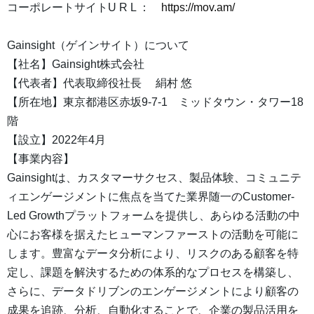
コーポレートサイトU R L ：
https://mov.am/
Gainsight（ゲインサイト）について
【社名】Gainsight株式会社
【代表者】代表取締役社長 絹村 悠
【所在地】東京都港区赤坂9-7-1 ミッドタウン・タワー18
階
【設立】2022年4月
【事業内容】
Gainsightは、カスタマーサクセス、製品体験、コミュニテ
ィエンゲージメントに焦点を当てた業界随一のCustomer-
Led Growthプラットフォームを提供し、あらゆる活動の中
心にお客様を据えたヒューマンファーストの活動を可能に
します。豊富なデータ分析により、リスクのある顧客を特
定し、課題を解決するための体系的なプロセスを構築し、
さらに、データドリブンのエンゲージメントにより顧客の
成果を追跡、分析、自動化することで、企業の製品活用を