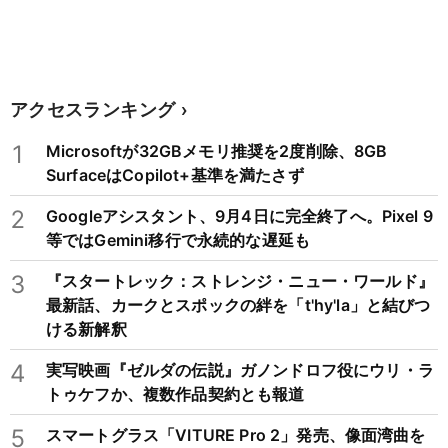
アクセスランキング
1
Microsoftが32GBメモリ推奨を2度削除、8GB
SurfaceはCopilot+基準を満たさず
2
Googleアシスタント、9月4日に完全終了へ。Pixel 9
等ではGemini移行で永続的な遅延も
3
『スタートレック：ストレンジ・ニュー・ワールド』
最新話、カークとスポックの絆を「t'hy'la」と結びつ
ける新解釈
4
実写映画『ゼルダの伝説』ガノンドロフ役にウリ・ラ
トゥケフか、複数作品契約とも報道
5
スマートグラス「VITURE Pro 2」発売、像面湾曲を