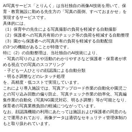
AI写真サービス「とりんく」は当社独自の画像AI技術を用いて、保
育・教育施設に勤める先生方の「写真の面倒、すべておまかせ」を
実現するサービスです。
具体的には、
（1）保育中の先生による写真撮影の負荷を軽減する自動撮影
（2）保護者への写真共有前のチェック等の負荷を軽減する自動整理
（3）園から保護者への写真共有の負荷を軽減する自動配信
の3つの機能があることが特徴です。
特に（2）の自動整理は、当社独自のAI技術により、
・写真の写りのよさや活動のわかりやすさなど保護者・保育者が求
める視点での写真のスコアリング
・子ども一人ひとりの顔認識による自動分類
・明るさ調整などのレタッチ処理
を、高精度・低コストで実現しています。
これにより導入施設では、写真アップロード作業の自動化や園児ご
との写り込み回数の偏り防止、写真チェック作業の効率化、写真編
集作業の自動化（写真NG園児対応、明るさ調整）等が可能となり、
保育者の写真業務負担の軽減につながっています。
なお、顔認識機能の利用にあたっては施設および保護者の同意のも
とで運用されており、画像データは適切なセキュリティ管理体制の
もと取り扱われています。