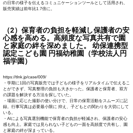
の日常の様子を伝えるコミュニケーションツールとして活用され、
販売実績は前年比1.7倍に。
（2）保育者の負担を軽減し保護者の安
心感を高める。高頻度な写真共有で園
と家庭の絆を深めました。 幼保連携型
認定こども園 円福幼稚園（学校法人円
福学園）
https://tlnk.jp/case/009/
・学期に1回の写真販売では子どもの様子をリアルタイムで伝えるこ
とができず、写真整理の負担も大きかった。保護者と保育者、双方
の課題を解決する方法を探していた。
・場面に応じた撮影の使い分けで、日常の保育活動をスムーズに記
録。行事写真は必要最小限に 抑え、子どもとの関わりを大切にして
いる。
・AIによる写真選別機能で保育者の負担が軽減され、保護者の安心
感も向上。家庭では見られない子どもの一面を高頻度で共有し、園
と家庭の絆が深まっている。