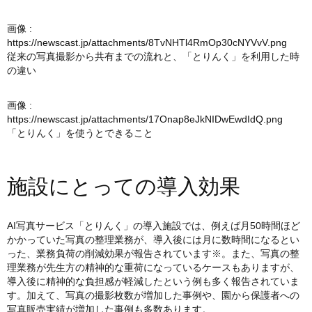
画像 :
https://newscast.jp/attachments/8TvNHTl4RmOp30cNYVvV.png
従来の写真撮影から共有までの流れと、「とりんく」を利用した時
の違い
画像 :
https://newscast.jp/attachments/17Onap8eJkNIDwEwdIdQ.png
「とりんく」を使うとできること
施設にとっての導入効果
AI写真サービス「とりんく」の導入施設では、例えば月50時間ほど
かかっていた写真の整理業務が、導入後には月に数時間になるとい
った、業務負荷の削減効果が報告されています※。また、写真の整
理業務が先生方の精神的な重荷になっているケースもありますが、
導入後に精神的な負担感が軽減したという例も多く報告されていま
す。加えて、写真の撮影枚数が増加した事例や、園から保護者への
写真販売実績が増加した事例も多数あります。