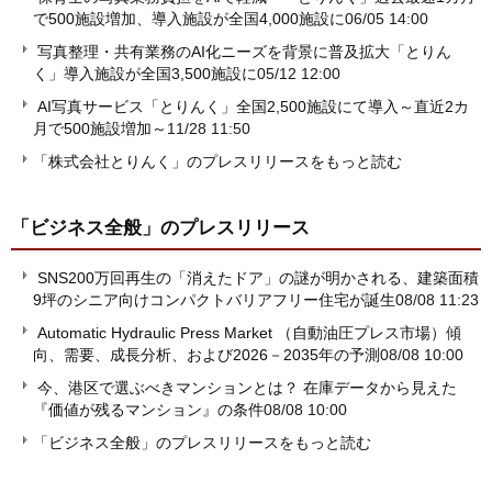
で500施設増加、導入施設が全国4,000施設に
06/05 14:00
写真整理・共有業務のAI化ニーズを背景に普及拡大「とりん
く」導入施設が全国3,500施設に
05/12 12:00
AI写真サービス「とりんく」全国2,500施設にて導入～直近2カ
月で500施設増加～
11/28 11:50
「株式会社とりんく」のプレスリリースをもっと読む
「ビジネス全般」
のプレスリリース
SNS200万回再生の「消えたドア」の謎が明かされる、建築面積
9坪のシニア向けコンパクトバリアフリー住宅が誕生
08/08 11:23
Automatic Hydraulic Press Market （自動油圧プレス市場）傾
向、需要、成長分析、および2026－2035年の予測
08/08 10:00
今、港区で選ぶべきマンションとは？ 在庫データから見えた
『価値が残るマンション』の条件
08/08 10:00
「ビジネス全般」のプレスリリースをもっと読む