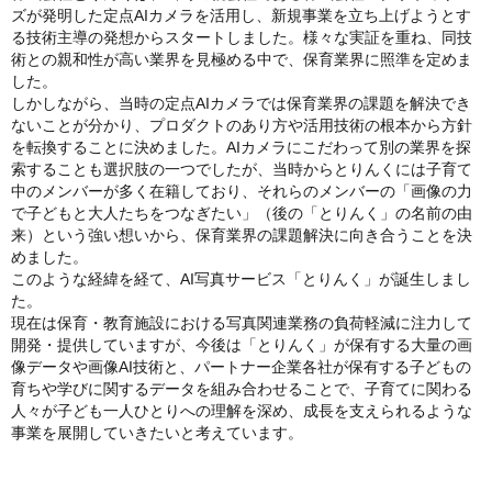
ズが発明した定点AIカメラを活用し、新規事業を立ち上げようとす
る技術主導の発想からスタートしました。様々な実証を重ね、同技
術との親和性が高い業界を見極める中で、保育業界に照準を定めま
した。
しかしながら、当時の定点AIカメラでは保育業界の課題を解決でき
ないことが分かり、プロダクトのあり方や活用技術の根本から方針
を転換することに決めました。AIカメラにこだわって別の業界を探
索することも選択肢の一つでしたが、当時からとりんくには子育て
中のメンバーが多く在籍しており、それらのメンバーの「画像の力
で子どもと大人たちをつなぎたい」（後の「とりんく」の名前の由
来）という強い想いから、保育業界の課題解決に向き合うことを決
めました。
このような経緯を経て、AI写真サービス「とりんく」が誕生しまし
た。
現在は保育・教育施設における写真関連業務の負荷軽減に注力して
開発・提供していますが、今後は「とりんく」が保有する大量の画
像データや画像AI技術と、パートナー企業各社が保有する子どもの
育ちや学びに関するデータを組み合わせることで、子育てに関わる
人々が子ども一人ひとりへの理解を深め、成長を支えられるような
事業を展開していきたいと考えています。