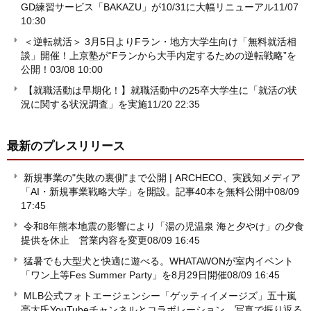
GD練習サービス「BAKAZU」が10/31に大幅リニューアル
11/07
10:30
＜逆転就活＞ 3月5日よりFラン・地方大学生向け「無料就活相
談」開催！上京塾が“Fランから大手内定するための逆転戦略”を
公開！
03/08 10:00
【就職活動は早期化！】就職活動中の25卒大学生に「就活の状
況に関する状況調査」を実施
11/20 22:35
最新のプレスリリース
新規事業の"失敗の裏側"まで公開 | ARCHECO、実践知メディア
「AI・新規事業戦略大学」を開設。記事40本を無料公開中
08/09
17:45
令和8年熊本地震の影響により「湯の児温泉 海と夕やけ」の夕食
提供を休止 営業内容を変更
08/09 16:45
猛暑でも大型犬と快適に遊べる。WHATAWONが室内イベント
「ワン上等Fes Summer Party」を8月29日開催
08/09 16:45
MLB公式フォトエージェンシー「ゲッティイメージズ」五十嵐
亮太氏YouTubeチャンネルとコラボレーション。写真で振り返る