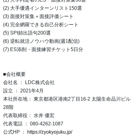
(2) 大手優遇インターンリスト150選
(3) 面接対策集＋面接評価シート
(4) 完全網羅できる自己分析シート
(5) SPI頻出語句200選
(6) 逆転就活ノウハウ動画(週1配信)
(7) ES添削・面接練習チケット5日分
■会社概要
会社名 ： LDC株式会社
設立 ： 2021年4月
本社所在地： 東京都港区港南2丁目16-2 太陽生命品川ビル
28階
代表取締役： 水井 優宏
代表電話 ： 080-4262-1087
公式HP ：
https://zyokyojuku.jp/