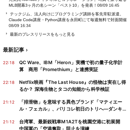
MLB開幕3ヶ月の名シーン「ベスト10」を発表！
08/09 16:45
テックジム、法人向けにプログラミング講師を客先常駐派遣。
Claude Code講座・Python講座を永田町にて毎週無料で対面開催
08/09 16:34
最新のプレスリリースをもっと見る
最新記事
QC Ware、IBM「Heron」実機で初の量子化学計
22:18
算 商用「Promethium」と連携実証
Netflix映画『The Last House』の怪物は実在し得
22:18
るか？ 深海生物とタコの知能から科学検証
「排泄物」を意味する異色ブランド「マティエー
21:12
ル・フェカル」、パリコレ初日のトリへ―ダンキン
CM進出が映す批評と商業化
台湾軍、最新鋭戦車M1A2Tを桃園空港に初展開
21:12
中国軍の「空港奪取」阻止を演練