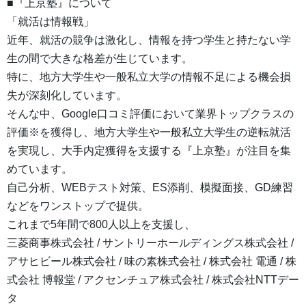
■『上京塾』について
「就活は情報戦」
近年、就活の競争は激化し、情報を持つ学生と持たない学
生の間で大きな格差が生じています。
特に、地方大学生や一般私立大学の情報不足による機会損
失が深刻化しています。
そんな中、Google口コミ評価において業界トップクラスの
評価※を獲得し、地方大学生や一般私立大学生の逆転就活
を実現し、大手内定獲得を支援する『上京塾』が注目を集
めています。
自己分析、WEBテスト対策、ES添削、模擬面接、GD練習
などをワンストップで提供。
これまで5年間で800人以上を支援し、
三菱商事株式会社 / サントリーホールディングス株式会社 /
アサヒビール株式会社 / 味の素株式会社 / 株式会社 電通 / 株
式会社 博報堂 / アクセンチュア株式会社 / 株式会社NTTデー
タ