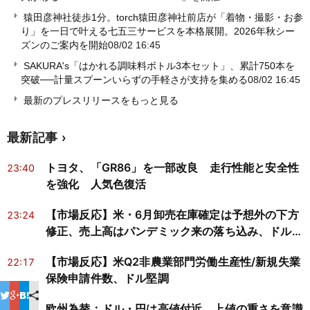
猿田彦神社徒歩1分。torch猿田彦神社前店が「着物・撮影・お参
り」を一日で叶える七五三サービスを本格展開。2026年秋シー
ズンのご案内を開始
08/02 16:45
SAKURA's「はかれる調味料ボトル3本セット」、累計750本を
突破──計量スプーンいらずの手軽さが支持を集める
08/02 16:45
最新のプレスリリースをもっと見る
最新記事
トヨタ、「GR86」を一部改良 走行性能と安全性
23:40
を強化 人気色復活
【市場反応】米・6月卸売在庫確定は予想外の下方
23:24
修正、売上高はパンデミック来の落ち込み、ドルは
堅調
【市場反応】米Q2非農業部門労働生産性/新規失業
22:17
保険申請件数、ドル堅調
欧州為替：ドル・円は高値付近、上値の重さを意識
20:03