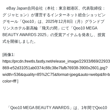
eBay Japan合同会社（本社：東京都港区、代表取締役：
グ ジャヒョン）が運営するインターネット総合ショッピン
グモール「Qoo10」は、2025年12月8日（月）グランドプ
リンスホテル新高輪「飛天の間」にて「Qoo10 MEGA
BEAUTY AWARDS 2025」の受賞アイテムを発表し、授賞
式を開催しました。
[画像1:
https://prcdn.freetls.fastly.net/release_image/22933/869/22933
869-e52d31051ab0374c88c38e7fafb76938-3900x2601.jpg?
width=536&quality=85%2C75&format=jpeg&auto=webp&fit=
color=fff
]
「Qoo10 MEGA BEAUTY AWARDS」は、1年間でQoo10