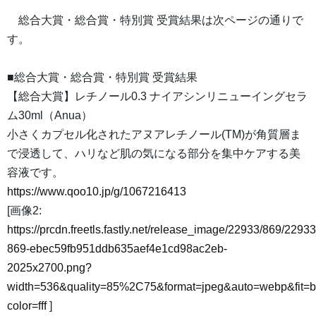
総合大賞・総合賞・特別賞 受賞結果は次ページの通りで
す。
■総合大賞・総合賞・特別賞 受賞結果
【総合大賞】レチノール0.3 ナイアシンリニューイングセラ
ム30ml（Anua）
小さくカプセル化されたアヌアレチノール(TM)が角質層ま
で浸透して、ハリなど肌の気になる部分を集中ケアする美
容液です。
https://www.qoo10.jp/g/1067216413
[画像2:
https://prcdn.freetls.fastly.net/release_image/22933/869/22933
869-ebec59fb951ddb635aef4e1cd98ac2eb-
2025x2700.png?
width=536&quality=85%2C75&format=jpeg&auto=webp&fit=
color=fff
]