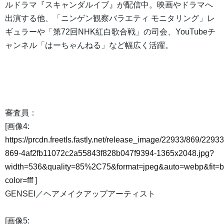
ルドラマ『スキャンダルイブ』が配信中。映画やドラマへ
出演する他、「ニンゲン観察バラエティ モニタリング」レ
ギュラーや「第72回NHK紅白歌合戦」の司会、YouTubeチ
ャンネル「はーちゃんねる」など幅広く活躍。
審査員：
[画像4:
https://prcdn.freetls.fastly.net/release_image/22933/869/22933
869-4af2fb11072c2a55843f828b047f9394-1365x2048.jpg?
width=536&quality=85%2C75&format=jpeg&auto=webp&fit=
color=fff
]
GENSEI／ヘアメイクアップアーティスト
[画像5: