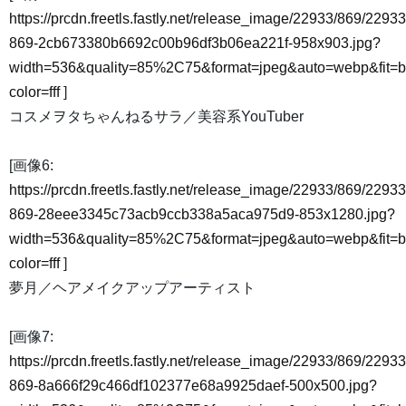
https://prcdn.freetls.fastly.net/release_image/22933/869/22933
869-2cb673380b6692c00b96df3b06ea221f-958x903.jpg?
width=536&quality=85%2C75&format=jpeg&auto=webp&fit=
color=fff
]
コスメヲタちゃんねるサラ／美容系YouTuber
[画像6:
https://prcdn.freetls.fastly.net/release_image/22933/869/22933
869-28eee3345c73acb9ccb338a5aca975d9-853x1280.jpg?
width=536&quality=85%2C75&format=jpeg&auto=webp&fit=
color=fff
]
夢月／ヘアメイクアップアーティスト
[画像7:
https://prcdn.freetls.fastly.net/release_image/22933/869/22933
869-8a666f29c466df102377e68a9925daef-500x500.jpg?