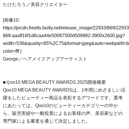
たけたろう／美容クリエイター
[画像10:
https://prcdn.freetls.fastly.net/release_image/22933/869/22933
869-aaaff16f1d6caa44e50087500d509982-3900x2600.jpg?
width=536&quality=85%2C75&format=jpeg&auto=webp&fit=
color=fff
]
George／ヘアメイクアップアーティスト
■Ｑoo10 MEGA BEAUTY AWARDS 2025開催概要
Qoo10 MEGA BEAUTY AWARDSは、1年間にめざましい活
躍をしたビューティー商品を表彰するアワードです。選考
にあたっては、Qoo10のビューティーカテゴリーの中か
ら、販売実績や一般投票によるお客様の声、美容家などの
専門家による審査を通じて決定しました。