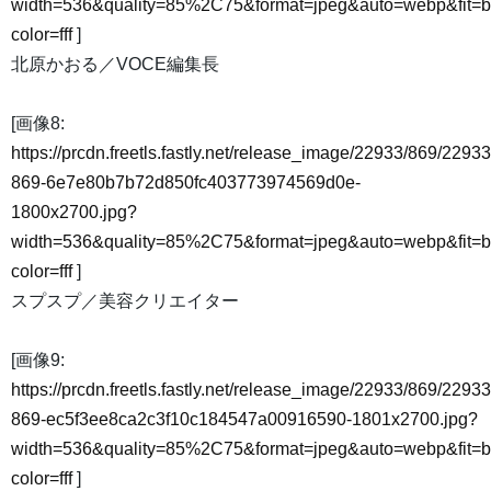
width=536&quality=85%2C75&format=jpeg&auto=webp&fit=
color=fff
]
北原かおる／VOCE編集長
[画像8:
https://prcdn.freetls.fastly.net/release_image/22933/869/22933
869-6e7e80b7b72d850fc403773974569d0e-
1800x2700.jpg?
width=536&quality=85%2C75&format=jpeg&auto=webp&fit=
color=fff
]
スプスプ／美容クリエイター
[画像9:
https://prcdn.freetls.fastly.net/release_image/22933/869/22933
869-ec5f3ee8ca2c3f10c184547a00916590-1801x2700.jpg?
width=536&quality=85%2C75&format=jpeg&auto=webp&fit=
color=fff
]