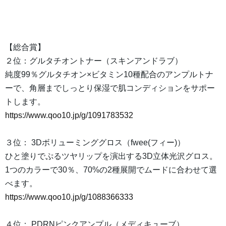
【総合賞】
２位：グルタチオントナー（スキンアンドラブ）
純度99％グルタチオン×ビタミン10種配合のアンプルトナ
ーで、角層までしっとり保湿で肌コンディションをサポー
トします。
https://www.qoo10.jp/g/1091783532
３位： 3Dボリューミンググロス（fwee(フィー)）
ひと塗りでぷるツヤリップを演出する3D立体光沢グロス。
1つのカラーで30％、70%の2種展開でムードに合わせて選
べます。
https://www.qoo10.jp/g/1088366333
４位： PDRNピンクアンプル（メディキューブ）