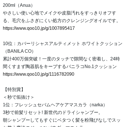
200ml（Anua）
やさしい使い心地でメイクや皮脂汚れをすっきりオフす
る、毛穴をふさぎにくい処方のクレンジングオイルです。
https://www.qoo10.jp/g/1007895417
10位：カバーリシャスアルティメット ホワイトクッション
（BANILA CO）
累計400万個突破！一度のタッチで隙間なく密着し、24時
間くすまず陶器肌をキープするバニラコNo.1クッション
https://www.qoo10.jp/g/1116782090
【特別賞】
＜秒で垢抜け＞
1位：フレッシュセバムヘアケアマスカラ（narka）
3秒で前髪リセット! 新世代のドライシャンプー。
朝シャンプーしてもすぐにベタつく髪を粉飛びなしでスッ