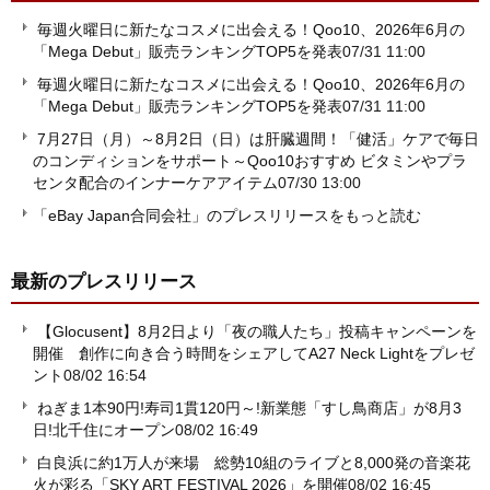
毎週火曜日に新たなコスメに出会える！Qoo10、2026年6月の
「Mega Debut」販売ランキングTOP5を発表
07/31 11:00
毎週火曜日に新たなコスメに出会える！Qoo10、2026年6月の
「Mega Debut」販売ランキングTOP5を発表
07/31 11:00
7月27日（月）～8月2日（日）は肝臓週間！「健活」ケアで毎日
のコンディションをサポート～Qoo10おすすめ ビタミンやプラ
センタ配合のインナーケアアイテム
07/30 13:00
「eBay Japan合同会社」のプレスリリースをもっと読む
最新のプレスリリース
【Glocusent】8月2日より「夜の職人たち」投稿キャンペーンを
開催 創作に向き合う時間をシェアしてA27 Neck Lightをプレゼ
ント
08/02 16:54
ねぎま1本90円!寿司1貫120円～!新業態「すし鳥商店」が8月3
日!北千住にオープン
08/02 16:49
白良浜に約1万人が来場 総勢10組のライブと8,000発の音楽花
火が彩る「SKY ART FESTIVAL 2026」を開催
08/02 16:45