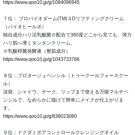
https://www.qoo10.jp/g/1084096945
７位： プロバイオダーム(TM)３Dリフティングクリーム
（バイオヒールボ）
独自成分ハリ活乳酸菌※配合で360度どこから見ても、弾力
ハリ肌へ導くタンタンクリーム。
※乳酸桿菌発酵液（整肌成分）
https://www.qoo10.jp/g/1043733766
８位：プロタージュペンシル（トゥークールフォースクー
ル）
涙袋、シャドウ、チーク、リップまで使える万能マルチペ
ンシルで、なめらかに描けて簡単にメイクが仕上がりま
す。
https://www.qoo10.jp/g/838023080
９位：ドクダミポアコントロールクレンジングオイル