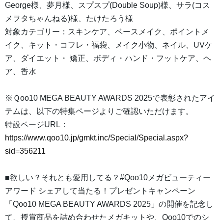
George様、夢月様、スプスプ(Double Soup)様、サラ(コス
メヲタちゃんねる)様、たけたろう様
対象カテゴリー：スキンケア、ベースメイク、ポイントメ
イク、キット・コフレ・福袋、メイク小物、ネイル、UVケ
ア、ダイエット・ 矯正、ボディ・ハンド・フットケア、ヘ
ア、香水
※Ｑoo10 MEGA BEAUTY AWARDS 2025で表彰されたアイ
テムは、以下の特集ページよりご確認いただけます。
特設ページURL：
https://www.qoo10.jp/gmkt.inc/Special/Special.aspx?
sid=356211
■欲しい？それとも愛用してる？#Qoo10メガビューティー
アワード シェアして当たる！プレゼントキャンペーン
「Qoo10 MEGA BEAUTY AWARDS 2025」の開催を記念し
て、授賞商品を詰め合わせたメガキットや、Qoo10でのシ