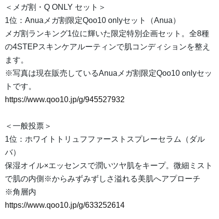
＜メガ割・Q ONLY セット＞
1位：Anuaメガ割限定Qoo10 onlyセット（Anua）
メガ割ランキング1位に輝いた限定特別企画セット。全8種
の4STEPスキンケアルーティンで肌コンディションを整え
ます。
※写真は現在販売しているAnuaメガ割限定Qoo10 onlyセッ
トです。
https://www.qoo10.jp/g/945527932
＜一般投票＞
1位：ホワイトトリュフファーストスプレーセラム（ダル
バ）
保湿オイル×エッセンスで潤いツヤ肌をキープ。微細ミスト
で肌の内側※からみずみずしさ溢れる美肌へアプローチ
※角層内
https://www.qoo10.jp/g/633252614