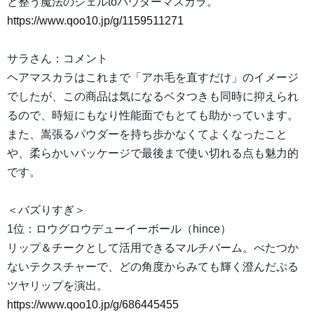
と整う魔法のジェルtoパウダーマスカラ。
https://www.qoo10.jp/g/1159511271
サラさん：コメント
ヘアマスカラはこれまで「アホ毛を直すだけ」のイメージ
でしたが、この商品は気になるベタつきも同時に抑えられ
るので、時短にもなり性能面でもとても助かっています。
また、嵩張るパウダーを持ち歩かなくてよくなったこと
や、柔らかいパッケージで最後まで使い切れる点も魅力的
です。
＜バズりすぎ＞
1位：ロウグロウデューイーボール（hince）
リップ＆チークとして活用できるマルチバーム。べたつか
ないテクスチャーで、どの角度からみても輝く澄んだぷる
ツヤリップを演出。
https://www.qoo10.jp/g/686445455