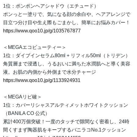
1位：ポンポンヘアシャドウ（エチュード）
ポンっと一塗りで、気になる顔の余白や、ヘアアレンジで
目立つ分け目や生え際もごまかし、簡単にお悩みカバー！
https://www.qoo10.jp/g/1035767877
＜MEGAエコビューティー＞
1位：ダイブインセラム80ml + リフィル50ml（トリデン）
角質層まで浸透し、うるおいに満ちた水潤肌へと導く美容
液。お肌の内側から外側まで水分チャージ
https://www.qoo10.jp/g/1133924931
＜MEGAリピ確＞
1位：カバーリシャスアルティメットホワイトクッション
（BANILA CO 公式）
累計400万個突破！一度のタッチで隙間なく密着し、24時
間くすまず陶器肌をキープするバニラコNo.1クッション