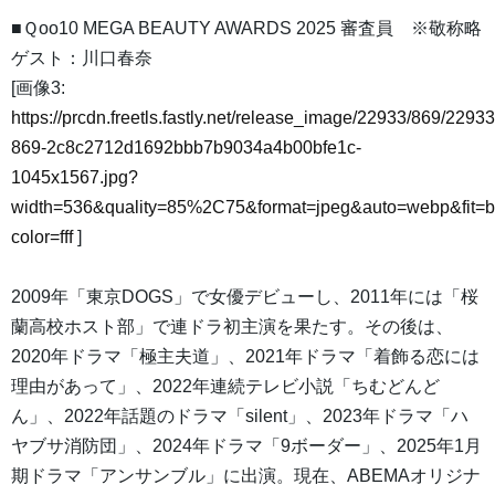
■Ｑoo10 MEGA BEAUTY AWARDS 2025 審査員 ※敬称略
ゲスト：川口春奈
[画像3:
https://prcdn.freetls.fastly.net/release_image/22933/869/22933
869-2c8c2712d1692bbb7b9034a4b00bfe1c-
1045x1567.jpg?
width=536&quality=85%2C75&format=jpeg&auto=webp&fit=
color=fff
]
2009年「東京DOGS」で女優デビューし、2011年には「桜
蘭高校ホスト部」で連ドラ初主演を果たす。その後は、
2020年ドラマ「極主夫道」、2021年ドラマ「着飾る恋には
理由があって」、2022年連続テレビ小説「ちむどんど
ん」、2022年話題のドラマ「silent」、2023年ドラマ「ハ
ヤブサ消防団」、2024年ドラマ「9ボーダー」、2025年1月
期ドラマ「アンサンブル」に出演。現在、ABEMAオリジナ