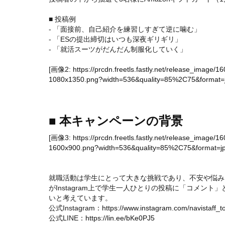
■ 投稿例
- 「面接前、自己紹介を練習しすぎて逆に噛む」
- 「ESの提出締切はいつも深夜ギリギリ」
- 「就活スーツがだんだん制服化していく」
[画像2:
https://prcdn.freetls.fastly.net/release_ima
1080x1350.png?width=536&quality=85%2C75&format=j
■ 本キャンペーンの背景
[画像3:
https://prcdn.freetls.fastly.net/release_ima
1600x900.png?width=536&quality=85%2C75&format=jp
就職活動は学生にとって大きな挑戦であり、不安や悩み
がInstagram上で学生一人ひとりの投稿に「コメン
いと考えています。
公式Instagram：
https://www.instagram.com/navistaff_t
公式LINE：
https://lin.ee/bKe0PJ5