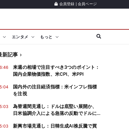
会員登録
|
会員ページ
エンタメ
もっと
最新記事
来週の相場で注目すべき3つのポイント：
6:46
国内企業物価指数、米CPI、米PPI
国内外の注目経済指標：米インフレ指標
5:04
を注視
為替週間見通し：ドルは底堅い展開か、
5:03
日米協調介入による急落の反動でドルに
買戻し
新興市場見通し：日韓生成AI株反騰で買
5:03