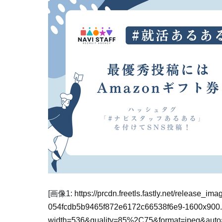
[画像1:
https://prcdn.freetls.fastly.net/release_i
054fcdb5b9465f872e6172c66538f6e9-1600x900
width=536&quality=85%2C75&format=jpeg&auto=