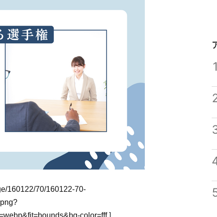
mage/160122/70/160122-70-
.png?
webp&fit=bounds&bg-color=fff
]