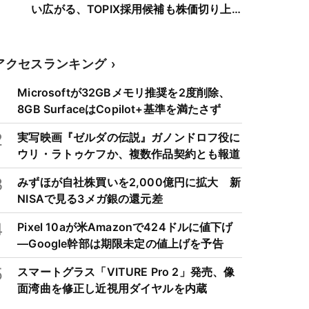
い広がる、TOPIX採用候補も株価切り上
げへ
アクセスランキング
1
Microsoftが32GBメモリ推奨を2度削除、
8GB SurfaceはCopilot+基準を満たさず
2
実写映画『ゼルダの伝説』ガノンドロフ役に
ウリ・ラトゥケフか、複数作品契約とも報道
3
みずほが自社株買いを2,000億円に拡大 新
NISAで見る3メガ銀の還元差
4
Pixel 10aが米Amazonで424ドルに値下げ
―Google幹部は期限未定の値上げを予告
5
スマートグラス「VITURE Pro 2」発売、像
面湾曲を修正し近視用ダイヤルを内蔵