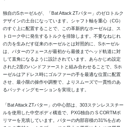
独自のSホーゼルが、「Bat Attack ZTパター」のゼロトルク
デザインの土台になっています。シャフト軸を重心（CG）
のすぐ上に配置することで、この革新的なホーゼルは、ス
トローク中に発生するトルクを排除します。不要なねじれ
の力を生みだす従来のホーゼルとは対照的に、Sホーゼル
は、パターのフェースが最初から最後までヘッド軌道に対
して直角になるように設計されています。あらかじめ設定
された2度のハンドファーストと組み合わせることで、Sホ
ーゼルはアドレス時にゴルファーの手を最適な位置に配置
させ、最小限の操作や調整で、よりスムーズで一貫性のあ
るパッティングモーションを実現します。
「Bat Attack ZTパター」の中心部は、303ステンレススチー
ルを使用した中空ボディ構造で、PXG独自の S CORTMポ
リマーを充填しています。パターの内部容積の31%を占め