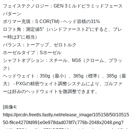
フェイステクノロジー：GEN 3ミルドピラミッドフェース
パターン
ポリマー充填：S COR(TM) - ヘッド容積の31%
ロフト角：測定値5°（ハンドファースト2°にすると、プレ
ー時は3°に相当）
バランス：トーアップ、ゼロトルク
ホーゼルタイプ：Sホーゼル
シャフトオプション：スチール、M16（クローム、ブラッ
ク）
ヘッドウェイト：350g（最小）、365g（標準）、385g（最
大） - PXGの精密ウェイト調整システムにより、ゴルファ
ーは好みのヘッドウェイトを微調整できます。
[画像4:
https://prcdn.freetls.fastly.net/release_image/105158/50/10515
50-f9ce4270fd991e0e978dad078f7c776b-2048x2048.png?