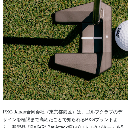
PXG Japan合同会社（東京都港区）は、ゴルフクラブのデ
ザインを極限まで高めたことで知られるPXGブランドよ
り、新製品「PXG(R) Bat Attack(R) ゼロトルクパター」を5