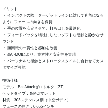
メリット
・ インパクトの際、ターゲットラインに対して直角になる
ようにフェースの向きを保持
・ 手の位置を安定させて、打ち出しを最適化
・ フィードバックを犠牲にしないソフトな感触と静かなサ
ウンド
・ 順回転の一貫性と感触を改善
・ 高いMOIにより、寛容性と安定性を実現
・ パーソナルな感触とストロークスタイルに合わせてカス
タマイズ可能
技術仕様
モデル：Bat Attackゼロトルク（ZT）
ヘッドタイプ：高MOIマレット
材質：303ステンレス鋼（中空ボディ）
フェースの厚さ：0.055インチ