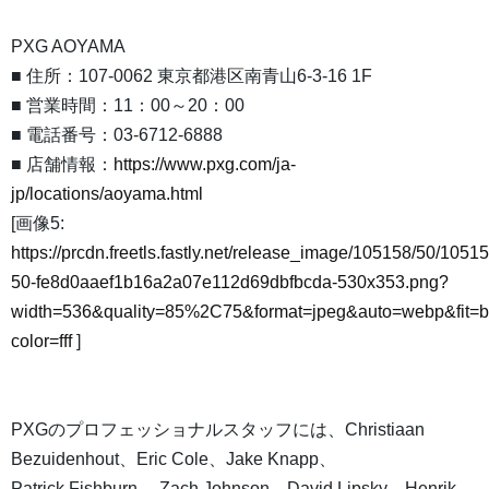
PXG AOYAMA
■ 住所：107-0062 東京都港区南青山6-3-16 1F
■ 営業時間：11：00～20：00
■ 電話番号：03-6712-6888
■ 店舗情報：
https://www.pxg.com/ja-
jp/locations/aoyama.html
[画像5:
https://prcdn.freetls.fastly.net/release_image/105158/50/10515
50-fe8d0aaef1b16a2a07e112d69dbfbcda-530x353.png?
width=536&quality=85%2C75&format=jpeg&auto=webp&fit=
color=fff
]
PXGのプロフェッショナルスタッフには、Christiaan
Bezuidenhout、Eric Cole、Jake Knapp、
Patrick Fishburn 、Zach Johnson、David Lipsky、Henrik