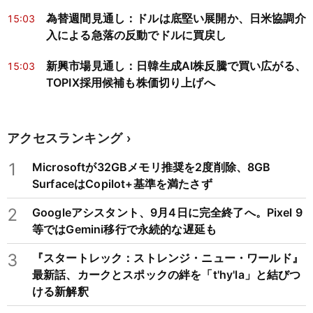
為替週間見通し：ドルは底堅い展開か、日米協調介
15:03
入による急落の反動でドルに買戻し
新興市場見通し：日韓生成AI株反騰で買い広がる、
15:03
TOPIX採用候補も株価切り上げへ
アクセスランキング
1
Microsoftが32GBメモリ推奨を2度削除、8GB
SurfaceはCopilot+基準を満たさず
2
Googleアシスタント、9月4日に完全終了へ。Pixel 9
等ではGemini移行で永続的な遅延も
3
『スタートレック：ストレンジ・ニュー・ワールド』
最新話、カークとスポックの絆を「t'hy'la」と結びつ
ける新解釈