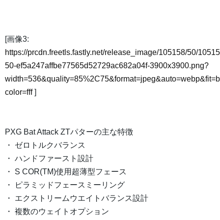
[画像3:
https://prcdn.freetls.fastly.net/release_image/105158/50/10515
50-ef5a247affbe77565d52729ac682a04f-3900x3900.png?
width=536&quality=85%2C75&format=jpeg&auto=webp&fit=
color=fff
]
PXG Bat Attack ZTパターの主な特徴
・ ゼロトルクバランス
・ ハンドファースト設計
・ S COR(TM)使用超薄型フェース
・ ピラミッドフェースミーリング
・ エクストリームウエイトバランス設計
・ 複数のウェイトオプション