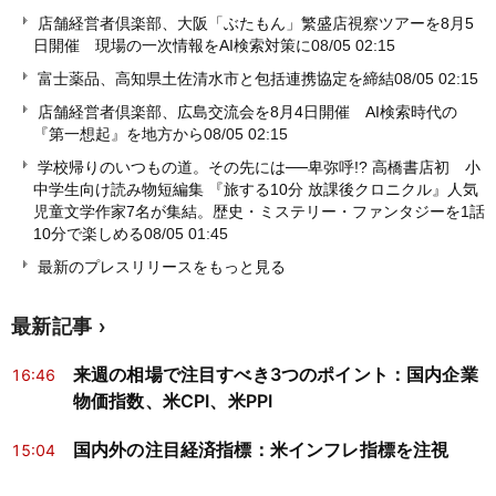
店舗経営者倶楽部、大阪「ぶたもん」繁盛店視察ツアーを8月5
日開催 現場の一次情報をAI検索対策に
08/05 02:15
富士薬品、高知県土佐清水市と包括連携協定を締結
08/05 02:15
店舗経営者倶楽部、広島交流会を8月4日開催 AI検索時代の
『第一想起』を地方から
08/05 02:15
学校帰りのいつもの道。その先には──卑弥呼!? 高橋書店初 小
中学生向け読み物短編集 『旅する10分 放課後クロニクル』人気
児童文学作家7名が集結。歴史・ミステリー・ファンタジーを1話
10分で楽しめる
08/05 01:45
最新のプレスリリースをもっと見る
最新記事
来週の相場で注目すべき3つのポイント：国内企業
16:46
物価指数、米CPI、米PPI
国内外の注目経済指標：米インフレ指標を注視
15:04