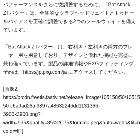
パフォーマンスをさらに微調整するために、「Bat Attack
ZTパター」は、全体的なクラブヘッドウェイトとトゥヒー
ルバイアスを正確に調整できる2つのソールウェイトを備え
ています。
「Bat Attack ZTパター」は、右利き・左利きの両方のプレ
ーヤー用を用意しており、デザインと優れた機能を完璧に
兼ね備えています。製品の詳細情報やPXGフィッティング
予約は、
https://jp.pxg.com/ja
にアクセスしてください。
[画像2:
https://prcdn.freetls.fastly.net/release_image/105158/50/10515
50-c6a9ad28af9897a48632246dd1131366-
3900x3900.png?
width=536&quality=85%2C75&format=jpeg&auto=webp&fit=
color=fff
]