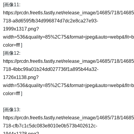
[画像11:
https://prcdn.freetls.fastly.net/release_image/14685/718/14685
718-a8d6595fb34d996874d7dc2e8ca27e93-
1999x1317.png?
width=536&quality=85%2C75&format=jpeg&auto=webp&fit=
color=fff
]
[画像12:
https://prcdn.freetls.fastly.net/release_image/14685/718/14685
718-4bbc99a01b24dd027736f1a895b44a32-
1726x1138.png?
width=536&quality=85%2C75&format=jpeg&auto=webp&fit=
color=fff
]
[画像13:
https://prcdn.freetls.fastly.net/release_image/14685/718/14685
718-cfb7c1c5dc083e8010e0b573b402612c-
1944x1278.png?