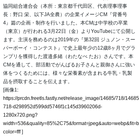
協同組合連合会（本所：東京都千代田区、代表理事理事
長：野口 栄、以下JA全農）の企業イメージCM『背番号
4』篇の企画・制作を行いました。本CMは中学校の卒業
（東京）が行われる3月22日（金）よりYouTubeにて公開し
ます。主演を務めるのは2019年の『第32回 ジュノン・スー
パーボーイ・コンテスト』で史上最年少の12歳8ヶ月でグラ
ンプリを獲得した渡邉多緒（わたなべ たお）さんです。本
CMを通して、部活動でがんばるお子さんと親御さんに強い
体をつくるためには、様々な栄養素が含まれる牛乳・乳製
品を摂取することを伝えます。
[画像1:
https://prcdn.freetls.fastly.net/release_image/14685/718/14685
718-d298952d599dd5746f1c145d3960206d-
1280x720.png?
width=536&quality=85%2C75&format=jpeg&auto=webp&fit=
color=fff
]