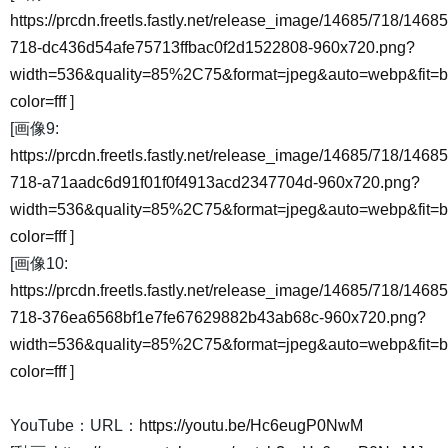
https://prcdn.freetls.fastly.net/release_image/14685/718/14685
718-dc436d54afe75713ffbac0f2d1522808-960x720.png?
width=536&quality=85%2C75&format=jpeg&auto=webp&fit=
color=fff
]
[画像9:
https://prcdn.freetls.fastly.net/release_image/14685/718/14685
718-a71aadc6d91f01f0f4913acd2347704d-960x720.png?
width=536&quality=85%2C75&format=jpeg&auto=webp&fit=
color=fff
]
[画像10:
https://prcdn.freetls.fastly.net/release_image/14685/718/14685
718-376ea6568bf1e7fe67629882b43ab68c-960x720.png?
width=536&quality=85%2C75&format=jpeg&auto=webp&fit=
color=fff
]
YouTube：URL：
https://youtu.be/Hc6eugP0NwM