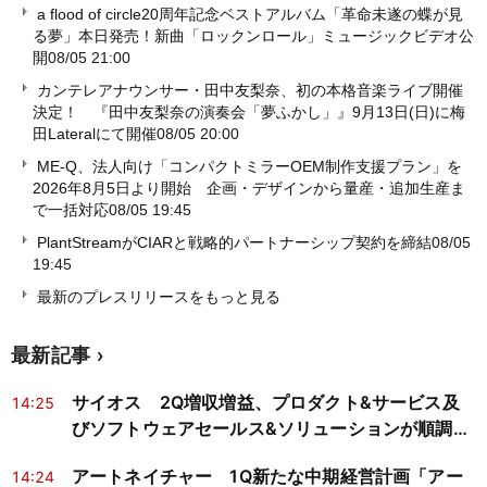
a flood of circle20周年記念ベストアルバム「革命未遂の蝶が見
る夢」本日発売！新曲「ロックンロール」ミュージックビデオ公
開
08/05 21:00
カンテレアナウンサー・田中友梨奈、初の本格音楽ライブ開催
決定！ 『田中友梨奈の演奏会「夢ふかし」』9月13日(日)に梅
田Lateralにて開催
08/05 20:00
ME-Q、法人向け「コンパクトミラーOEM制作支援プラン」を
2026年8月5日より開始 企画・デザインから量産・追加生産ま
で一括対応
08/05 19:45
PlantStreamがCIARと戦略的パートナーシップ契約を締結
08/05
19:45
最新のプレスリリースをもっと見る
最新記事
サイオス 2Q増収増益、プロダクト&サービス及
14:25
びソフトウェアセールス&ソリューションが順調に
推移
アートネイチャー 1Q新たな中期経営計画「アー
14:24