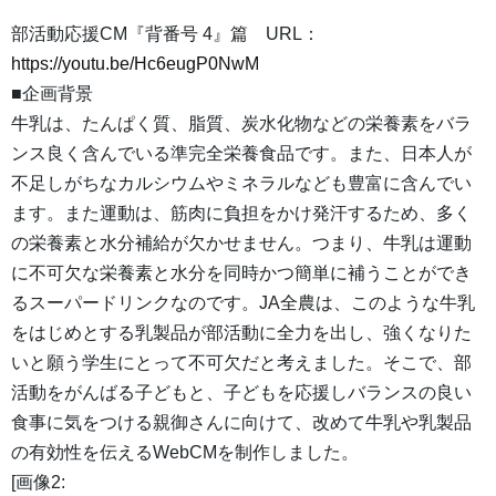
部活動応援CM『背番号 4』篇 URL：
https://youtu.be/Hc6eugP0NwM
■企画背景
牛乳は、たんぱく質、脂質、炭水化物などの栄養素をバラ
ンス良く含んでいる準完全栄養食品です。また、日本人が
不足しがちなカルシウムやミネラルなども豊富に含んでい
ます。また運動は、筋肉に負担をかけ発汗するため、多く
の栄養素と水分補給が欠かせません。つまり、牛乳は運動
に不可欠な栄養素と水分を同時かつ簡単に補うことができ
るスーパードリンクなのです。JA全農は、このような牛乳
をはじめとする乳製品が部活動に全力を出し、強くなりた
いと願う学生にとって不可欠だと考えました。そこで、部
活動をがんばる子どもと、子どもを応援しバランスの良い
食事に気をつける親御さんに向けて、改めて牛乳や乳製品
の有効性を伝えるWebCMを制作しました。
[画像2: