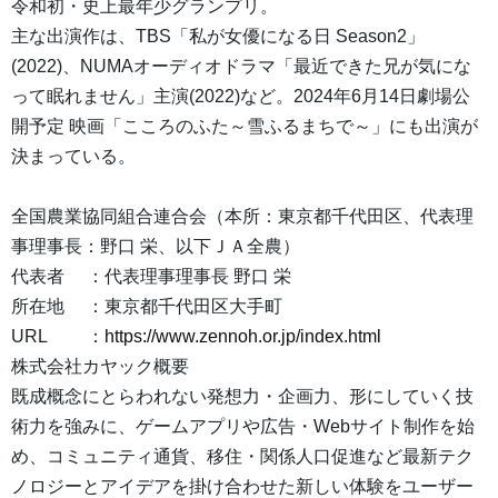
令和初・史上最年少グランプリ。
主な出演作は、TBS「私が女優になる日 Season2」
(2022)、NUMAオーディオドラマ「最近できた兄が気にな
って眠れません」主演(2022)など。2024年6月14日劇場公
開予定 映画「こころのふた～雪ふるまちで～」にも出演が
決まっている。
全国農業協同組合連合会（本所：東京都千代田区、代表理
事理事長：野口 栄、以下ＪＡ全農）
代表者 ：代表理事理事長 野口 栄
所在地 ：東京都千代田区大手町
URL ：
https://www.zennoh.or.jp/index.html
株式会社カヤック概要
既成概念にとらわれない発想力・企画力、形にしていく技
術力を強みに、ゲームアプリや広告・Webサイト制作を始
め、コミュニティ通貨、移住・関係人口促進など最新テク
ノロジーとアイデアを掛け合わせた新しい体験をユーザー