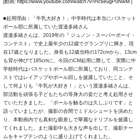
[動画:
https://www.youtube.com/watch?v=Hc6eugP0NwM
]
■起用理由：「牛乳大好き！」中学時代は本当にバスケット
ボール部に所属していた渡邉多緒さん
渡邉多緒さんは、2019年の『 ジュノン・スーパーボーイ・
コンテスト』で史上最年少の12歳でグランプリに輝き、現
在17歳となりました。身長も12歳当時の172cmから、13cm
も背が伸びて185cmに。今回のCM起用に際して、実際に中
学校時代はバスケットボール部に所属しており、同コンテ
ストではレイアップやボール回しを披露していたこと、そ
して何よりも「牛乳が大好き！」という渡邉多緒さんは、
部活動を頑張る子どもたちの等身大の姿だと考え起用させ
ていただきました。「ボールを触るのは久しぶりです」と
語っていましたが、撮影の合間でミドルシュートを決めた
り、本動画内でも真剣な眼差しで華麗なドリブルを披露し
てくれました。また撮影中も大きな声を出して、撮影チー
ムをキャプテンのように盛り上げてくれました。