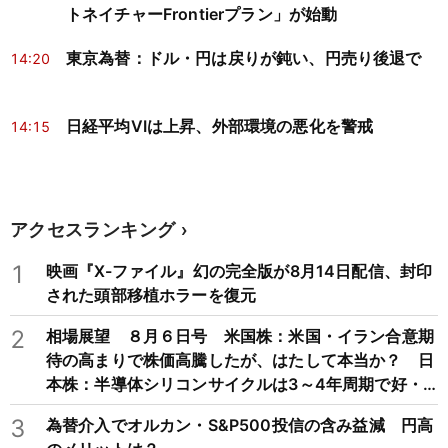
トネイチャーFrontierプラン」が始動
東京為替：ドル・円は戻りが鈍い、円売り後退で
14:20
日経平均VIは上昇、外部環境の悪化を警戒
14:15
アクセスランキング
1
映画『X-ファイル』幻の完全版が8月14日配信、封印
された頭部移植ホラーを復元
2
相場展望 ８月６日号 米国株：米国・イラン合意期
待の高まりで株価高騰したが、はたして本当か？ 日
本株：半導体シリコンサイクルは3～4年周期で好・
不況を繰り返すため注意
3
為替介入でオルカン・S&P500投信の含み益減 円高