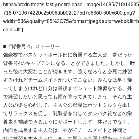
https://prcdn.freetls.fastly.net/release_image/14685/718/14685
718-0719674220c25006dbb02c275d7e6360-600x600.png?
width=536&quality=85%2C75&format=jpeg&auto=webp&fit=
color=fff
]
■『背番号 4』ストーリー
強豪校でバスケットボール部に所属する主人公。夢だった
背番号4のキャプテンになることができました。しかし、叶
った後に大変なことが続きます。強くなろうと必死に練習
するけれどチームメイトがついてこない、みんなは早く帰
ってしまうけれど自分は最後までシュート練習をする、外
で練習したいと思っても雨が降ってきてしまう。そんな主
人公の姿を心配して、主人公の母親はホットミルクを出し
てリラックスを促し、乳製品を出してタンパク質などの栄
養素を補給できるようにサポートします。体だけでなく、
内面も成長する主人公は、やがてチームメイトと仲間と一
緒に練習をするように。そして迎えた全国出場をかけた試