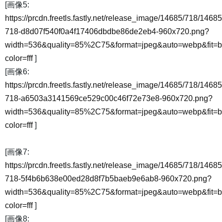
[画像5:
https://prcdn.freetls.fastly.net/release_image/14685/718/14685
718-d8d07f540f0a4f17406dbdbe86de2eb4-960x720.png?
width=536&quality=85%2C75&format=jpeg&auto=webp&fit=
color=fff
]
[画像6:
https://prcdn.freetls.fastly.net/release_image/14685/718/14685
718-a6503a3141569ce529c00c46f72e73e8-960x720.png?
width=536&quality=85%2C75&format=jpeg&auto=webp&fit=
color=fff
]
[画像7:
https://prcdn.freetls.fastly.net/release_image/14685/718/14685
718-5f4b6b638e00ed28d8f7b5baeb9e6ab8-960x720.png?
width=536&quality=85%2C75&format=jpeg&auto=webp&fit=
color=fff
]
[画像8: