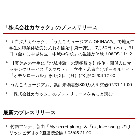
「株式会社カヤック」
のプレスリリース
面白法人カヤック、「うんこミュージアム OKINAWA」で地元中
学生の職業体験受け入れを開始｜第一弾は、7月30日（木）、31
日（金）に中城村立「中城中学校」の生徒が体験！
08/05 11:12
【夏休みの学生に「地域体験」の選択肢を】移住・関係人口マ
ッチングサービス『スマウト』、学生・若者向けポータルサイト
『オモシローカル』を8月3日（月）に公開
08/03 12:00
うんこミュージアム、累計来場者数300万人を突破
07/31 11:00
「株式会社カヤック」のプレスリリースをもっと読む
最新のプレスリリース
竹内アンナ、新曲『My secret plum』＆『ok, love song』のリ
リックビデオを2週連続公開！
08/05 21:00