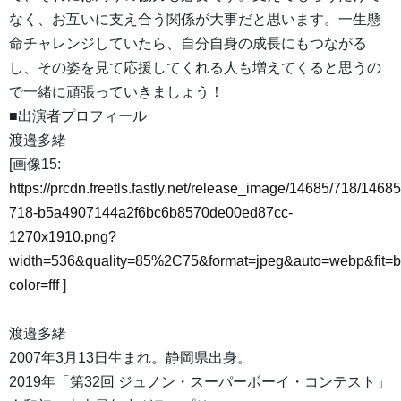
なく、お互いに支え合う関係が大事だと思います。一生懸
命チャレンジしていたら、自分自身の成長にもつながる
し、その姿を見て応援してくれる人も増えてくると思うの
で一緒に頑張っていきましょう！
■出演者プロフィール
渡邉多緒
[画像15:
https://prcdn.freetls.fastly.net/release_image/14685/718/14685
718-b5a4907144a2f6bc6b8570de00ed87cc-
1270x1910.png?
width=536&quality=85%2C75&format=jpeg&auto=webp&fit=
color=fff
]
渡邉多緒
2007年3月13日生まれ。静岡県出身。
2019年「第32回 ジュノン・スーパーボーイ・コンテスト」