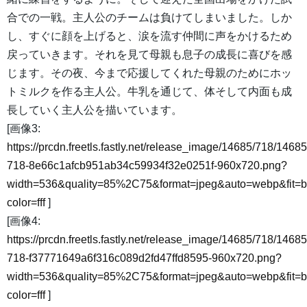
合での一戦。主人公のチームは負けてしまいました。しか
し、すぐに顔を上げると、涙を流す仲間に声をかけるため
戻っていきます。それを見て母親も息子の成長に喜びを感
じます。その夜、今まで応援してくれた母親のためにホッ
トミルクを作る主人公。牛乳を通じて、体そして内面も成
長していく主人公を描いています。
[画像3:
https://prcdn.freetls.fastly.net/release_image/14685/718/14685
718-8e66c1afcb951ab34c59934f32e0251f-960x720.png?
width=536&quality=85%2C75&format=jpeg&auto=webp&fit=
color=fff
]
[画像4:
https://prcdn.freetls.fastly.net/release_image/14685/718/14685
718-f37771649a6f316c089d2fd47ffd8595-960x720.png?
width=536&quality=85%2C75&format=jpeg&auto=webp&fit=
color=fff
]