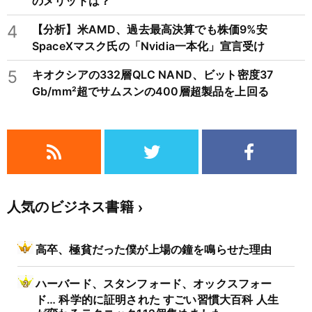
のメリットは？
4
【分析】米AMD、過去最高決算でも株価9%安
SpaceXマスク氏の「Nvidia一本化」宣言受け
5
キオクシアの332層QLC NAND、ビット密度37
Gb/mm²超でサムスンの400層超製品を上回る
人気のビジネス書籍
高卒、極貧だった僕が上場の鐘を鳴らせた理由
ハーバード、スタンフォード、オックスフォー
ド… 科学的に証明された すごい習慣大百科 人生