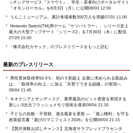
ッチングサービス『スマウト』、学生・若者向けポータルサイト
『オモシローカル』を8月3日（月）に公開
08/03 12:00
うんこミュージアム、累計来場者数300万人を突破
07/31 11:00
Nintendo Switch(TM)用ゲーム『ケツバトラー』、シリーズ史上
最大の大型アップデート「シリーズ2」を7月30日（木）に配信
07/29 15:00
「株式会社カヤック」のプレスリリースをもっと読む
最新のプレスリリース
男性育休取得率50.9％、初の５割超え 企業に求められる取組み
は、「取得率の向上」に加え「共育てできる組織」の実現へ
08/04 21:45
キオクシアとサンディスク、業界最高のビット密度を実現する
新しい3次元フラッシュメモリ技術を発表
08/04 21:30
子どもの自殺・不登校、過去最多を更新 ― 「遊ぶ権利」を守る
政策提言書『遊びのマニフェスト2026』を公開
08/04 21:15
【贅沢体験お試しチャンス】北海道サラブレッドプラセンタ