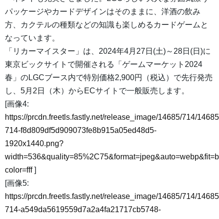
パッケージやカードデザインはそのままに、洋酒の飲み
方、カクテルの種類などの知識も楽しめるカードゲームと
なっています。
「リカーマイスター」は、2024年4月27日(土)～28日(日)に
東京ビックサイトで開催される「ゲームマーケット2024
春」のLGCブース内で特別価格2,900円（税込）で先行発売
し、5月2日（木）からECサイトで一般販売します。
[画像4:
https://prcdn.freetls.fastly.net/release_image/14685/714/14685
714-f8d809df5d909073fe8b915a05ed48d5-
1920x1440.png?
width=536&quality=85%2C75&format=jpeg&auto=webp&fit=
color=fff
]
[画像5:
https://prcdn.freetls.fastly.net/release_image/14685/714/14685
714-a549da5619559d7a2a4fa21717cb5748-