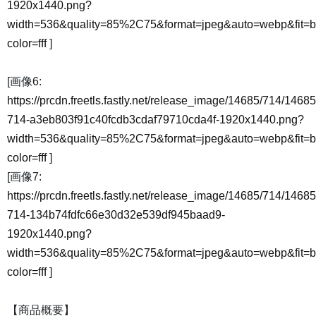
1920x1440.png?
width=536&quality=85%2C75&format=jpeg&auto=webp&fit=
color=fff
]
[画像6:
https://prcdn.freetls.fastly.net/release_image/14685/714/14685
714-a3eb803f91c40fcdb3cdaf79710cda4f-1920x1440.png?
width=536&quality=85%2C75&format=jpeg&auto=webp&fit=
color=fff
]
[画像7:
https://prcdn.freetls.fastly.net/release_image/14685/714/14685
714-134b74fdfc66e30d32e539df945baad9-
1920x1440.png?
width=536&quality=85%2C75&format=jpeg&auto=webp&fit=
color=fff
]
【商品概要】