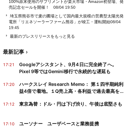
100%原末使用のサプリメントが楽天市場・Amazon初登場、発
売記念セールを開催！
08/04 19:50
埼玉県熊谷市で麦の圃場として国内最大規模の営農型太陽光発
電所「リエネソーラーファーム熊谷」が竣工・運転開始
08/04
19:45
最新のプレスリリースをもっと見る
最新記事
Googleアシスタント、9月4日に完全終了へ。
17:21
Pixel 9等ではGemini移行で永続的な遅延も
ハークスレイ Research Memo： 第１四半期純利
17:20
益4倍で着地。１Q売上高・各利益で過去最高を更
新
東京為替：ドル・円は下げ渋り、午後は底堅さも
17:12
ユーソナー ユーザベースと業務提携
17:10