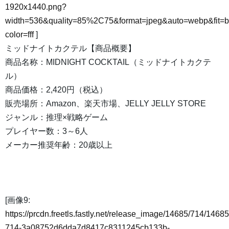
1920x1440.png?
width=536&quality=85%2C75&format=jpeg&auto=webp&fit=
color=fff
]
ミッドナイトカクテル【商品概要】
商品名称：MIDNIGHT COCKTAIL（ミッドナイトカクテ
ル）
商品価格：2,420円（税込）
販売場所：Amazon、楽天市場、JELLY JELLY STORE
ジャンル：推理×戦略ゲーム
プレイヤー数：3～6人
メーカー推奨年齢：20歳以上
[画像9:
https://prcdn.freetls.fastly.net/release_image/14685/714/14685
714-3a08752d6dda7d8417c8311245cb133b-