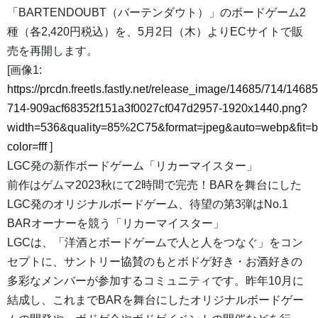
「BARTENDOUBT（バーテンダウト）」のボードゲーム2
種（各2,420円税込）を、5月2日（木）よりECサイトで販
売を再開します。
[画像1:
https://prcdn.freetls.fastly.net/release_image/14685/714/14685
714-909acf68352f151a3f0027cf047d2957-1920x1440.png?
width=536&quality=85%2C75&format=jpeg&auto=webp&fit=
color=fff
]
LGC発の新作ボードゲーム「リカーマイスター」
前作はゲムマ2023秋にて2時間で完売！BARを舞台にした
LGC発のオリジナルボードゲーム、待望の第3弾はNo.1
BARオーナーを競う「リカーマイスター」
LGCは、「洋酒とボードゲームで人と人をつなぐ」をコン
セプトに、サントリー協賛のもとボドゲ好き・お酒好きの
多彩なメンバーが参加するコミュニティです。昨年10月に
結成し、これまでBARを舞台にしたオリジナルボードゲー