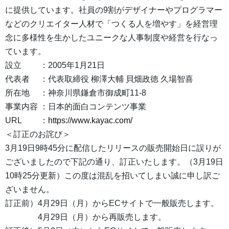
に提供しています。社員の9割がデザイナーやプログラマー
などのクリエイター人材で「つくる人を増やす」を経営理
念に多様性を生かしたユニークな人事制度や経営を行なっ
ています。
設立 ：2005年1月21日
代表者 ：代表取締役 柳澤大輔 貝畑政徳 久場智喜
所在地 ：神奈川県鎌倉市御成町11-8
事業内容 ：日本的面白コンテンツ事業
URL ：
https://www.kayac.com/
＜訂正のお詫び＞
3月19日9時45分に配信したリリースの販売開始日に誤りが
ございましたので下記の通り、訂正いたします。（3月19日
10時25分更新）この度は混乱を招いてしまい誠に申し訳ご
ざいません。
訂正前）4月29日（月）からECサイトで一般販売します。
4月29日（月）から再販売します。