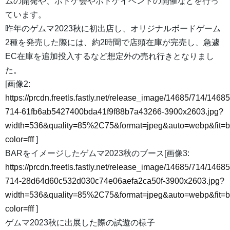
ムの開発や、ボドゲ会やボドゲイベントの開催などを行っ
ています。
昨年のゲムマ2023秋に初出店し、オリジナルボードゲーム
2種を発売した際には、約2時間で店頭在庫が完売し、急遽
EC在庫を追加投入するなど想定外の売れ行きとなりまし
た。
[画像2:
https://prcdn.freetls.fastly.net/release_image/14685/714/14685
714-61fb6ab5427400bda41f9f88b7a43266-3900x2603.jpg?
width=536&quality=85%2C75&format=jpeg&auto=webp&fit=
color=fff
]
BARをイメージしたゲムマ2023秋のブース[画像3:
https://prcdn.freetls.fastly.net/release_image/14685/714/14685
714-28d64d60c532d030c74e06aefa2ca50f-3900x2603.jpg?
width=536&quality=85%2C75&format=jpeg&auto=webp&fit=
color=fff
]
ゲムマ2023秋に出展した際の試遊の様子