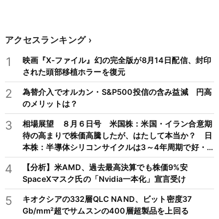
アクセスランキング
1
映画『X-ファイル』幻の完全版が8月14日配信、封印
された頭部移植ホラーを復元
2
為替介入でオルカン・S&P500投信の含み益減 円高
のメリットは？
3
相場展望 ８月６日号 米国株：米国・イラン合意期
待の高まりで株価高騰したが、はたして本当か？ 日
本株：半導体シリコンサイクルは3～4年周期で好・
不況を繰り返すため注意
4
【分析】米AMD、過去最高決算でも株価9%安
SpaceXマスク氏の「Nvidia一本化」宣言受け
5
キオクシアの332層QLC NAND、ビット密度37
Gb/mm²超でサムスンの400層超製品を上回る