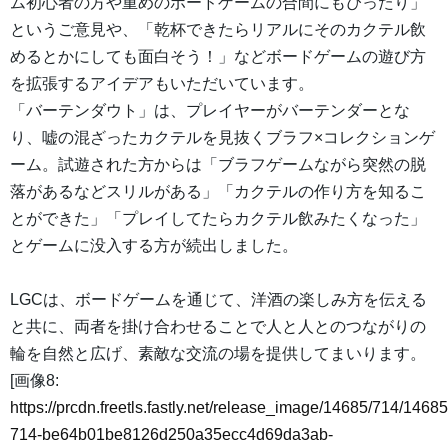
ム初心者の方や重めのボードゲームの合間にもぴったり」
というご意見や、「乾杯できたらリアルにそのカクテル飲
めるとかにしても面白そう！」などボードゲームの遊び方
を拡張するアイデアもいただいています。
「バーテンダウト」は、プレイヤーがバーテンダーとな
り、嘘の混ざったカクテルを見抜くブラフ×コレクションゲ
ーム。試遊された方からは「ブラフゲームながら突然の脱
落があるなどスリルがある」「カクテルの作り方を知るこ
とができた」「プレイしてたらカクテル飲みたくなった」
とゲームに没入する方が続出しました。
LGCは、ボードゲームを通じて、洋酒の楽しみ方を伝える
と共に、両者を掛け合わせることで人と人とのつながりの
輪を自然と広げ、素敵な交流の場を提供してまいります。
[画像8:
https://prcdn.freetls.fastly.net/release_image/14685/714/14685
714-be64b01be8126d250a35ecc4d69da3ab-