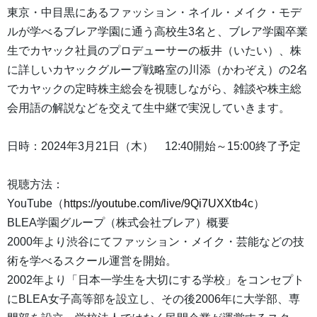
東京・中目黒にあるファッション・ネイル・メイク・モデ
ルが学べるブレア学園に通う高校生3名と、ブレア学園卒業
生でカヤック社員のプロデューサーの板井（いたい）、株
に詳しいカヤックグループ戦略室の川添（かわぞえ）の2名
でカヤックの定時株主総会を視聴しながら、雑談や株主総
会用語の解説などを交えて生中継で実況していきます。
日時：2024年3月21日（木） 12:40開始～15:00終了予定
視聴方法：
YouTube（
https://youtube.com/live/9Qi7UXXtb4c
）
BLEA学園グループ（株式会社ブレア）概要
2000年より渋谷にてファッション・メイク・芸能などの技
術を学べるスクール運営を開始。
2002年より「日本一学生を大切にする学校」をコンセプト
にBLEA女子高等部を設立し、その後2006年に大学部、専