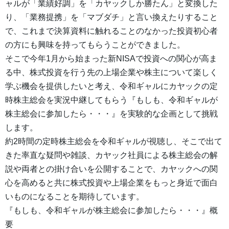
ャルが「業績好調」を「カヤックしか勝たん」と変換した
り、「業務提携」を「マブダチ」と言い換えたりすること
で、これまで決算資料に触れることのなかった投資初心者
の方にも興味を持ってもらうことができました。
そこで今年1月から始まった新NISAで投資への関心が高ま
る中、株式投資を行う先の上場企業や株主について楽しく
学ぶ機会を提供したいと考え、令和ギャルにカヤックの定
時株主総会を実況中継してもらう『もしも、令和ギャルが
株主総会に参加したら・・・』を実験的な企画として挑戦
します。
約2時間の定時株主総会を令和ギャルが視聴し、そこで出て
きた率直な疑問や雑談、カヤック社員による株主総会の解
説や両者との掛け合いを公開することで、カヤックへの関
心を高めると共に株式投資や上場企業をもっと身近で面白
いものになることを期待しています。
『もしも、令和ギャルが株主総会に参加したら・・・』概
要