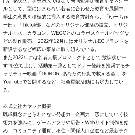
門部を設立。学校法人ではなく民間企業が運営するスクー
ルとして、型にはまらない若者に合わせた教育を展開中。
学生の意見を積極的に導入する教育方針から、「ゆーちゅ
ー部」「TikTok部」などのオリジナル部活の設立、オリジ
ナル香水、カラコン、WEGOとのコラボスクールバッグな
どの製作販売、 2022年12月にはオリジナルECブランドを
新設するなど幅広い事業に取り組んでいる。
また2022年には若者支援プロジェクトとして”放課後ぴー
す”を立ち上げ、活動第一弾としてドナー登録を推奨するチ
ャリティー映画「DONOR -あなたの行動で救える命-」を
YouTubeで公開するなど、社会貢献活動にも尽力してい
る。
株式会社カヤック概要
既成概念にとらわれない発想力・企画力、形にしていく技
術力を強みに、ゲームアプリや広告・Webサイト制作を始
め、コミュニティ通貨、移住・関係人口促進など最新テク