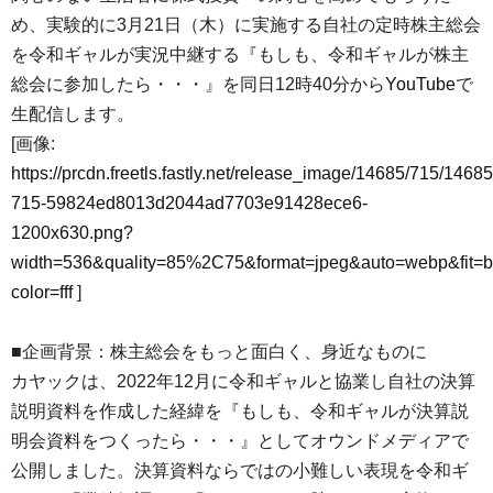
め、実験的に3月21日（木）に実施する自社の定時株主総会
を令和ギャルが実況中継する『もしも、令和ギャルが株主
総会に参加したら・・・』を同日12時40分から
YouTube
で
生配信します。
[画像:
https://prcdn.freetls.fastly.net/release_image/14685/715/14685
715-59824ed8013d2044ad7703e91428ece6-
1200x630.png?
width=536&quality=85%2C75&format=jpeg&auto=webp&fit=
color=fff
]
■企画背景：株主総会をもっと面白く、身近なものに
カヤックは、2022年12月に令和ギャルと協業し自社の決算
説明資料を作成した経緯を『もしも、令和ギャルが決算説
明会資料をつくったら・・・』としてオウンドメディアで
公開しました。決算資料ならではの小難しい表現を令和ギ