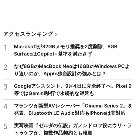
アクセスランキング
1
Microsoftが32GBメモリ推奨を2度削除、8GB
SurfaceはCopilot+基準を満たさず
2
なぜ8GBのMacBook Neoは16GBのWindows PCよ
り速いのか、Apple独自設計の強みとは？
3
Googleアシスタント、9月4日に完全終了へ。Pixel 9
等ではGemini移行で永続的な遅延も
4
マランツが新型AVレシーバー「Cinema Series 2」を
発表、Bluetooth LE Audio対応もiPhoneは非対応
5
実写映画『ゼルダの伝説』ガノンドロフ役にウリ・ラ
トゥケフか、複数作品契約とも報道