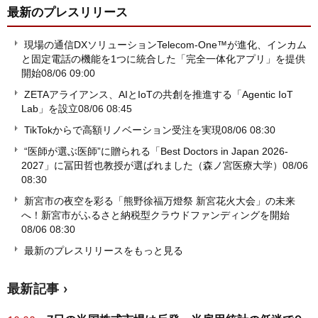
最新のプレスリリース
現場の通信DXソリューションTelecom-One™が進化、インカム
と固定電話の機能を1つに統合した「完全一体化アプリ」を提供
開始
08/06 09:00
ZETAアライアンス、AIとIoTの共創を推進する「Agentic IoT
Lab」を設立
08/06 08:45
TikTokからで高額リノベーション受注を実現
08/06 08:30
“医師が選ぶ医師”に贈られる「Best Doctors in Japan 2026-
2027」に冨田哲也教授が選ばれました（森ノ宮医療大学）
08/06
08:30
新宮市の夜空を彩る「熊野徐福万燈祭 新宮花火大会」の未来
へ！新宮市がふるさと納税型クラウドファンディングを開始
08/06 08:30
最新のプレスリリースをもっと見る
最新記事