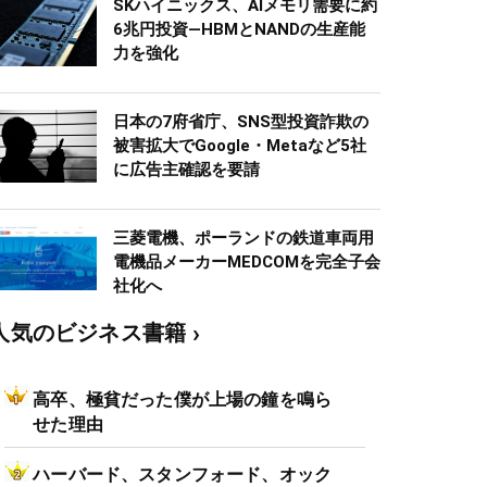
SKハイニックス、AIメモリ需要に約
6兆円投資―HBMとNANDの生産能
力を強化
日本の7府省庁、SNS型投資詐欺の
被害拡大でGoogle・Metaなど5社
に広告主確認を要請
三菱電機、ポーランドの鉄道車両用
電機品メーカーMEDCOMを完全子会
社化へ
人気のビジネス書籍
高卒、極貧だった僕が上場の鐘を鳴ら
せた理由
ハーバード、スタンフォード、オック