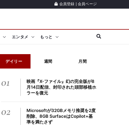
会員登録
|
会員ページ
エンタメ
もっと
デイリー
週間
月間
01
映画『X-ファイル』幻の完全版が8
月14日配信、封印された頭部移植ホ
ラーを復元
02
Microsoftが32GBメモリ推奨を2度
削除、8GB SurfaceはCopilot+基
準を満たさず