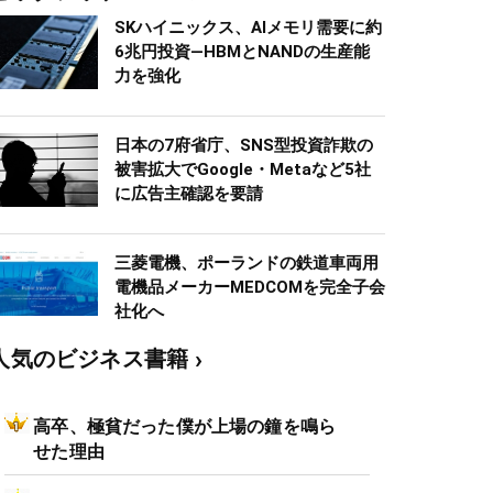
SKハイニックス、AIメモリ需要に約
6兆円投資―HBMとNANDの生産能
力を強化
日本の7府省庁、SNS型投資詐欺の
被害拡大でGoogle・Metaなど5社
に広告主確認を要請
三菱電機、ポーランドの鉄道車両用
電機品メーカーMEDCOMを完全子会
社化へ
人気のビジネス書籍
高卒、極貧だった僕が上場の鐘を鳴ら
せた理由