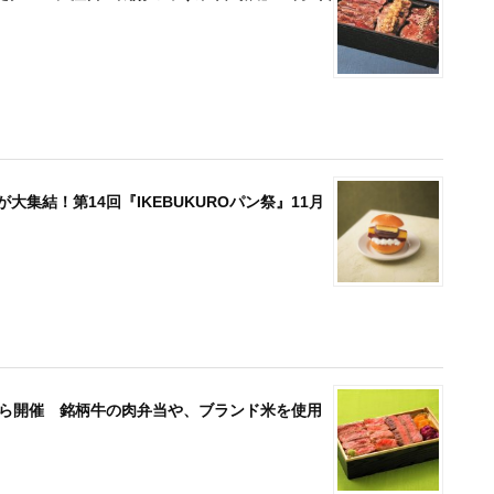
集結！第14回『IKEBUKUROパン祭』11月
)から開催 銘柄牛の肉弁当や、ブランド米を使用