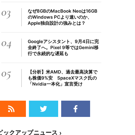
03
なぜ8GBのMacBook Neoは16GB
のWindows PCより速いのか、
Apple独自設計の強みとは？
04
Googleアシスタント、9月4日に完
全終了へ。Pixel 9等ではGemini移
行で永続的な遅延も
05
【分析】米AMD、過去最高決算で
も株価9%安 SpaceXマスク氏の
「Nvidia一本化」宣言受け
ピックアップニュース