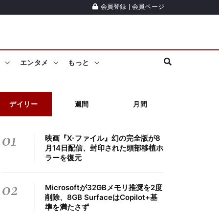
会員登録
|
会員ページ
エンタメ
もっと
デイリー
週間
月間
01
映画『X-ファイル』幻の完全版が8
月14日配信、封印された頭部移植ホ
ラーを復元
02
Microsoftが32GBメモリ推奨を2度
削除、8GB SurfaceはCopilot+基
準を満たさず