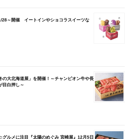
/28～開催 イートインやショコラスイーツな
り 冬の大北海道展」を開催！～チャンピオン牛や長
が目白押し～
グルメに注目『太陽のめぐみ 宮崎展』12月5日