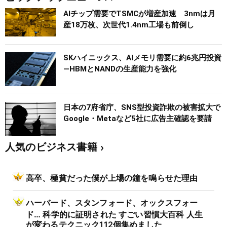
AIチップ需要でTSMCが増産加速 3nmは月
産18万枚、次世代1.4nm工場も前倒し
SKハイニックス、AIメモリ需要に約6兆円投資
―HBMとNANDの生産能力を強化
日本の7府省庁、SNS型投資詐欺の被害拡大で
Google・Metaなど5社に広告主確認を要請
人気のビジネス書籍
高卒、極貧だった僕が上場の鐘を鳴らせた理由
ハーバード、スタンフォード、オックスフォー
ド… 科学的に証明された すごい習慣大百科 人生
が変わるテクニック112個集めました