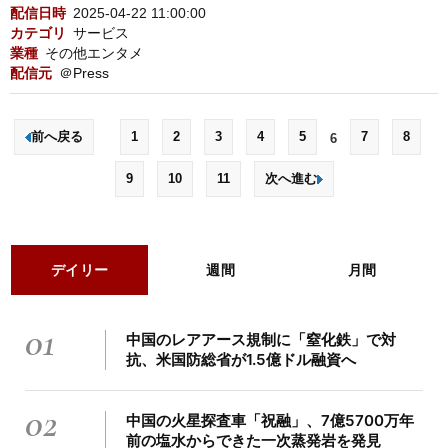
配信日時
2025-04-22 11:00:00
カテゴリ
サービス
業種
その他エンタメ
配信元
＠Press
前へ戻る
1
2
3
4
5
7
8
6
9
10
11
次へ進む
デイリー
週間
月間
01
中国のレアアース規制に「窒化鉄」で対
抗、米国防総省が1.5億ドル融資へ
02
中国の火星探査車「祝融」、7億5700万年
前の塩水からできた一次蒸発岩を発見