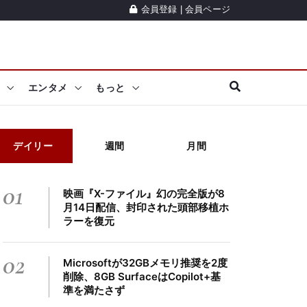
会員登録
|
会員ページ
エンタメ
もっと
デイリー
週間
月間
01
映画『X-ファイル』幻の完全版が8
月14日配信、封印された頭部移植ホ
ラーを復元
02
Microsoftが32GBメモリ推奨を2度
削除、8GB SurfaceはCopilot+基
準を満たさず