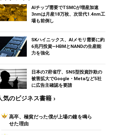
AIチップ需要でTSMCが増産加速
3nmは月産18万枚、次世代1.4nm工
場も前倒し
SKハイニックス、AIメモリ需要に約
6兆円投資―HBMとNANDの生産能
力を強化
日本の7府省庁、SNS型投資詐欺の
被害拡大でGoogle・Metaなど5社
に広告主確認を要請
人気のビジネス書籍
高卒、極貧だった僕が上場の鐘を鳴ら
せた理由