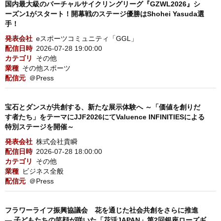
国内最大級のバーチャルサイクリングリーグ『GZWL2026』シ
ーズン1がスタート！開幕戦のステージ優勝はShohei Yasuda選
手！
発表会社
eスポーツコミュニティ「GGL」
配信日時
2026-07-28 19:00:00
カテゴリ
その他
業種
その他スポーツ
配信元
＠Press
宝石とダンスが共創する、新たな展示体験へ ～「価値を創りだ
す者たち」をテーマにJJF2026にてValuence INFINITIESによる
特別ステージを開催～
発表会社
株式会社貴瞬
配信日時
2026-07-28 18:00:00
カテゴリ
その他
業種
ビジネス全般
配信元
＠Press
フラワーライフ振興協議会 花を通じた社会共創をさらに推進
― 子どもたちの笑顔が咲いた「花活JAPAN」第2回銀座ローズギ