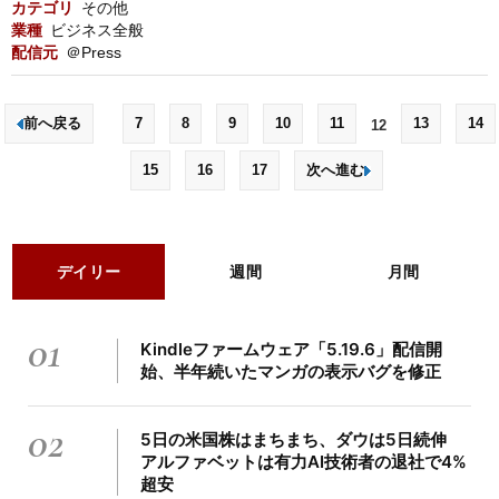
カテゴリ
その他
業種
ビジネス全般
配信元
＠Press
前へ戻る
7
8
9
10
11
13
14
12
15
16
17
次へ進む
デイリー
週間
月間
01
Kindleファームウェア「5.19.6」配信開
始、半年続いたマンガの表示バグを修正
02
5日の米国株はまちまち、ダウは5日続伸
アルファベットは有力AI技術者の退社で4%
超安