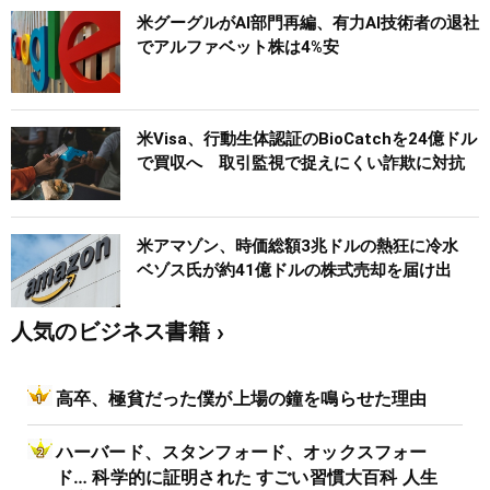
米グーグルがAI部門再編、有力AI技術者の退社
でアルファベット株は4%安
米Visa、行動生体認証のBioCatchを24億ドル
で買収へ 取引監視で捉えにくい詐欺に対抗
米アマゾン、時価総額3兆ドルの熱狂に冷水
ベゾス氏が約41億ドルの株式売却を届け出
人気のビジネス書籍
高卒、極貧だった僕が上場の鐘を鳴らせた理由
ハーバード、スタンフォード、オックスフォー
ド… 科学的に証明された すごい習慣大百科 人生