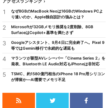
アクセスランキング
1
なぜ8GBのMacBook Neoは16GBのWindows PCよ
り速いのか、Apple独自設計の強みとは？
2
Microsoftが32GBメモリ推奨を2度削除、8GB
SurfaceはCopilot+基準を満たさず
3
Googleアシスタント、9月4日に完全終了へ。Pixel 9
等ではGemini移行で永続的な遅延も
4
マランツが新型AVレシーバー「Cinema Series 2」を
発表、Bluetooth LE Audio対応もiPhoneは非対応
5
TSMC、約1580億円相当のiPhone 18 Pro用シリコン
が滞留か―AI需要でメモリ不足