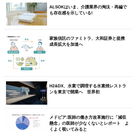
ALSOKはいま、介護業界の淘汰・再編で
も存在感を示している!
家族信託のファミトラ、大和証券と提携
成長拡大を加速へ
H2&DX、水素で調理する水素焼レストラ
ンを東京で開業へ 世界初
メドピア:医師の働き方改革施行に「減収
懸念」の医師が少なくないとレポート よ
くよく覗いてみると