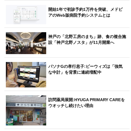
開始1年で初診予約1万件を突破、メドピ
アのWeb版病院予約システムとは
神戸の「北野工房のまち」跡、食の複合施
設「神戸北野ノスタ」が11月開業へ
パソナGの孝行息子:ビーウィズは「強気
な中計」を背景に連続増配中
訪問薬局展開:HYUGA PRIMARY CAREを
ウオッチし続けたい理由