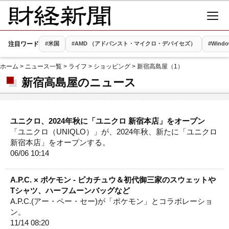
注目ワード
#米国
#AMD （アドバンスト・マイクロ・デバイセズ）
#Wind
ホーム
>
ニュース一覧
>
ライフ
>
ショッピング
> 新宿高島屋（1）
新宿高島屋のニュース
ユニクロ、2024年秋に「ユニクロ 新宿本店」をオープン
「ユニクロ（UNIQLO）」が、2024年秋、新たに「ユニクロ
新宿本店」をオープンする。
06/06 10:14
A.P.C. × ポケモン - ピカチュウ＆初代御三家のスウェットや
Tシャツ、ハーフムーンバッグなど
A.P.C.(アー・ペー・セー)が「ポケモン」とコラボレーショ
ン。
11/14 08:20