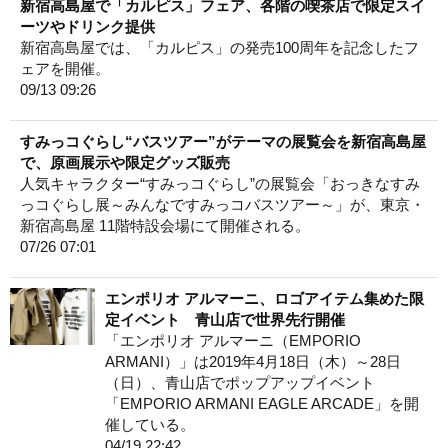
新宿高島屋で「カルピス」フェア、各階の喫茶店で限定スイ
ーツやドリンク提供
新宿高島屋では、「カルピス」の発売100周年を記念したフ
ェアを開催。
09/13 09:26
すみっコぐらし“バスツアー”がテーマの展覧会を新宿高島屋
で、原画展示や限定グッズ販売
人気キャラクター“すみっコぐらし”の展覧会「おっきなすみ
っコぐらし展～みんなですみっコバスツアー～」が、東京・
新宿高島屋 11階特設会場にて開催される。
07/26 07:01
エンポリオ アルマーニ、ロゴアイテム集めた限
定イベント 青山店で世界先行開催
「エンポリオ アルマーニ（EMPORIO
ARMANI）」は2019年4月18日（木）～28日
（日）、青山店でポップアップイベント
「EMPORIO ARMANI EAGLE ARCADE」を開
催している。
04/19 22:42