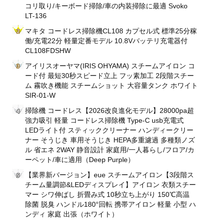
コリ取り/キーボード掃除/車の内装掃除に最適 Svoko
LT-136
マキタ コードレス掃除機CL108 カプセル式 標準25分稼
働/充電22分 軽量定番モデル 10.8Vバッテリ充電器付
CL108FDSHW
アイリスオーヤマ(IRIS OHYAMA) スチームアイロン コ
ード付 最短30秒スピード立上 フッ素加工 2段階スチー
ム 霧吹き機能 スチームショット 大容量タンク ホワイト
SIR-01-W
掃除機 コードレス【2026改良進化モデル】28000pa超
強力吸引 軽量 コードレス掃除機 Type-C usb充電式
LEDライト付 スティッククリーナー ハンディークリー
ナー そうじき 車用そうじき HEPA多重濾過 多種類ノズ
ル 省エネ 2WAY 静音設計 家庭用/一人暮らし/フロア/カ
ーペット/車に適用（Deep Purple）
【業界新バージョン】eue スチームアイロン【3段階ス
チーム量調節&LEDディスプレイ】アイロン 衣類スチー
マー シワ伸ばし 折畳み式 10秒立ち上がり 150℃高温
除菌 脱臭 ハンドル180°回転 携帯アイロン 軽量 小型 ハ
ンディ 家庭 出張（ホワイト）