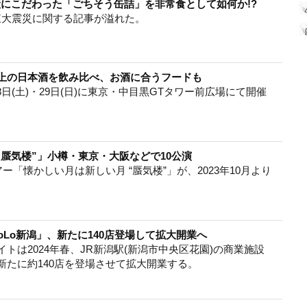
にこだわった「ごちそう缶詰」を非常食として如何か!?
東大震災に関する記事が溢れた。
0種以上の日本酒を飲み比べ、お酒に合うフードも
月28日(土)・29日(日)に東京・中目黒GTタワー前広場にて開催
蜃気楼”」小樽・東京・大阪などで10公演
「懐かしい月は新しい月 “蜃気楼”」が、2023年10月より
oLo新潟」、新たに140店登場して拡大開業へ
トは2024年春、JR新潟駅(新潟市中央区花園)の商業施設
」に新たに約140店を登場させて拡大開業する。