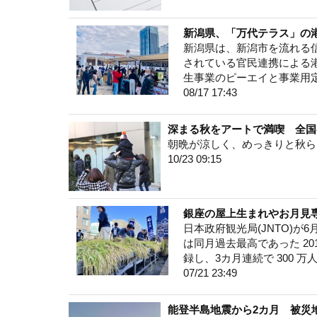
新潟県、「万代テラス」の
新潟県は、新潟市を流れる信
されている官民連携による
生事業のピーエイと事業用
08/17 17:43
深まる秋をアートで満喫 全国
朝晩が涼しく、めっきりと秋ら
10/23 09:15
銀座の屋上生まれやお月見
日本政府観光局(JNTO)が
は同月過去最高であった 2019 
録し、3カ月連続で 300
07/21 23:49
能登半島地震から2カ月 被災