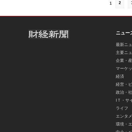
2
1
ニュー
最新ニ
主要ニ
企業・
マーケ
経済
経営・
政治・
IＴ・サ
ライフ
エンタ
環境・