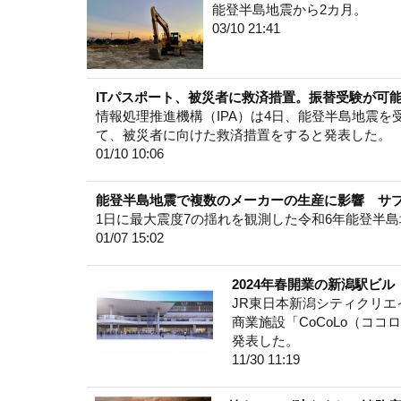
能登半島地震から2カ月。
03/10 21:41
ITパスポート、被災者に救済措置。振替受験が可
情報処理推進機構（IPA）は4日、能登半島地震を
て、被災者に向けた救済措置をすると発表した。
01/10 10:06
能登半島地震で複数のメーカーの生産に影響 サ
1日に最大震度7の揺れを観測した令和6年能登半
01/07 15:02
2024年春開業の新潟駅ビル
JR東日本新潟シティクリエ
商業施設「CoCoLo（コ
発表した。
11/30 11:19