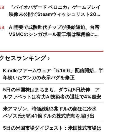
『バイオハザード ベロニカ』ゲームプレイ
58
映像未公開でSteamウィッシュリスト200
万件突破
AI需要で成熟世代チップが供給逼迫、台湾
58
VSMCのシンガポール新工場は稼働前に完
売
クセスランキング
Kindleファームウェア「5.19.6」配信開始、半
年続いたマンガの表示バグを修正
5日の米国株はまちまち、ダウは5日続伸 ア
ルファベットは有力AI技術者の退社で4%超安
米アマゾン、時価総額3兆ドルの熱狂に冷水
ベゾス氏が約41億ドルの株式売却を届け出
5日の米国市場ダイジェスト：米国株式市場は