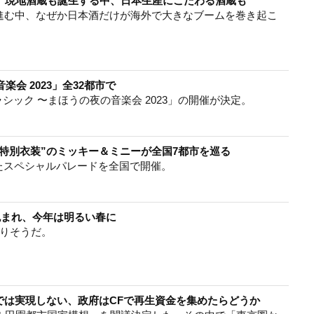
増 現地酒蔵も誕生する中、日本生産にこだわる酒蔵も
進む中、なぜか日本酒だけが海外で大きなブームを巻き起こ
会 2023」全32都市で
ック 〜まほうの夜の音楽会 2023」の開催が決定。
“特別衣装”のミッキー＆ミニーが全国7都市を巡る
たスペシャルパレードを全国で開催。
包まれ、今年は明るい春に
りそうだ。
では実現しない、政府はCFで再生資金を集めたらどうか