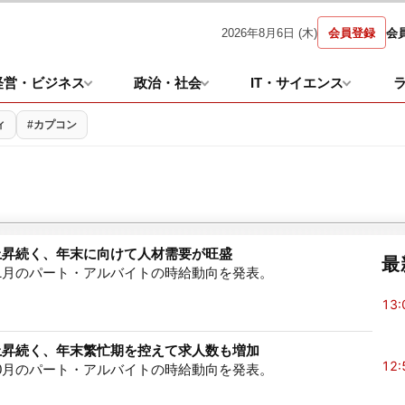
2026年8月6日 (木)
会員登録
会
経営・ビジネス
政治・社会
IT・サイエンス
ィ
#カプコン
上昇続く、年末に向けて人材需要が旺盛
最
1月のパート・アルバイトの時給動向を発表。
13:
上昇続く、年末繁忙期を控えて求人数も増加
12:
0月のパート・アルバイトの時給動向を発表。