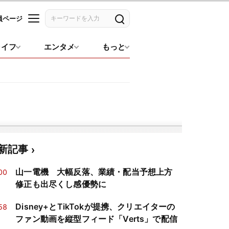
員ページ
記事を検索
ライフ
エンタメ
もっと
新記事
山一電機 大幅反落、業績・配当予想上方
00
修正も出尽くし感優勢に
Disney+とTikTokが提携、クリエイターの
58
ファン動画を縦型フィード「Verts」で配信