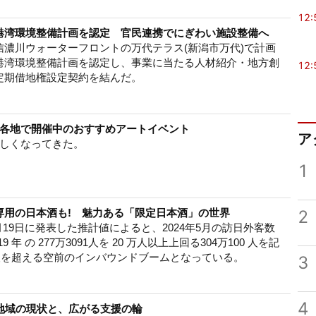
12:
港湾環境整備計画を認定 官民連携でにぎわい施設整備へ
濃川ウォーターフロントの万代テラス(新潟市万代)で計画
港湾環境整備計画を認定し、事業に当たる人材紹介・地方創
12:
定期借地権設定契約を結んだ。
各地で開催中のおすすめアートイベント
ア
しくなってきた。
1
専用の日本酒も! 魅力ある「限定日本酒」の世界
2
6月19日に発表した推計値によると、2024年5月の訪日外客数
年 の 277万3091人を 20 万人以上上回る304万100 人を記
 万人を超える空前のインバウンドブームとなっている。
3
4
地域の現状と、広がる支援の輪