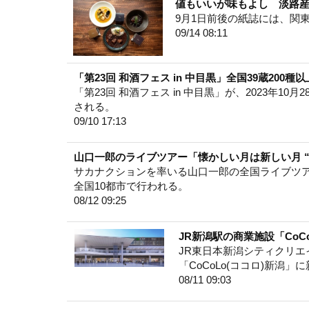
値もいいが味もよし 淡路産
9月1日前後の紙誌には、関
09/14 08:11
「第23回 和酒フェス in 中目黒」全国39蔵20
「第23回 和酒フェス in 中目黒」が、2023年10
される。
09/10 17:13
山口一郎のライブツアー「懐かしい月は新しい月 “
サカナクションを率いる山口一郎の全国ライブツアー
全国10都市で行われる。
08/12 09:25
JR新潟駅の商業施設「CoC
JR東日本新潟シティクリエイ
「CoCoLo(ココロ)新潟
08/11 09:03