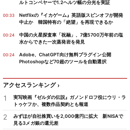
ルトコンベヤーで1.2ヘルツ幅の分光を実証
Netflixの『イカゲーム』英語版スピンオフが開発
00:33
中止か 韓国特有の「絶望」を再現できるか
中国の火星探査車「祝融」、7億5700万年前の塩
00:24
水からできた一次蒸発岩を発見
Adobe、ChatGPT向け無料プラグイン公開
00:24
Photoshopなど70超のツールを自動選択
アクセスランキング
1
実写映画『ゼルダの伝説』ガノンドロフ役にウリ・ラ
トゥケフか、複数作品契約とも報道
2
みずほが自社株買いを2,000億円に拡大 新NISAで
見る3メガ銀の還元差