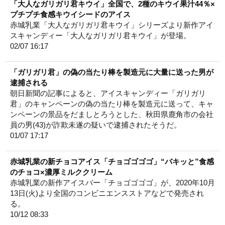
「大人なガリガリ君キウイ」全国で、2種のキウイ果汁44％×
プチプチ食感キウイシードのアイス
赤城乳業「大人なガリガリ君キウイ」シリーズより新作アイ
スキャンディー「大人なガリガリ君キウイ」が登場。
02/07 16:17
「ガリガリ君」の偽の当たり棒を製造元に大量に送った男が
逮捕される
朝日新聞の記事によると、アイスキャンディー「ガリガリ
君」のキャンペーンの偽の当たり棒を製造元に送って、キャ
ンペーンの景品をだましとろうとした、秋田県鹿角市の会社
員の男(43)が詐欺未遂の疑いで逮捕されたそうだ。
01/07 17:17
赤城乳業の新チョコアイス「チョゴゴゴゴ」“バキッと”食感
のチョコ×濃厚ミルククリーム
赤城乳業の新作アイスバー「チョゴゴゴゴ」が、2020年10月
13日(火)より全国のコンビニエンスストアなどで発売され
る。
10/12 08:33