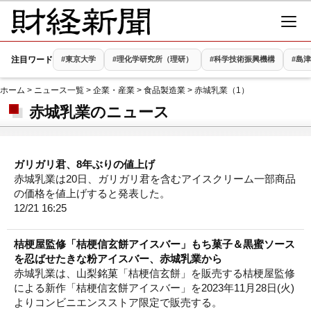
注目ワード
#東京大学
#理化学研究所（理研）
#科学技術振興機構
#島
ホーム
>
ニュース一覧
>
企業・産業
>
食品製造業
> 赤城乳業（1）
赤城乳業のニュース
ガリガリ君、8年ぶりの値上げ
赤城乳業は20日、ガリガリ君を含むアイスクリーム一部商品
の価格を値上げすると発表した。
12/21 16:25
桔梗屋監修「桔梗信玄餅アイスバー」もち菓子＆黒蜜ソース
を忍ばせたきな粉アイスバー、赤城乳業から
赤城乳業は、山梨銘菓「桔梗信玄餅」を販売する桔梗屋監修
による新作「桔梗信玄餅アイスバー」を2023年11月28日(火)
よりコンビニエンスストア限定で販売する。