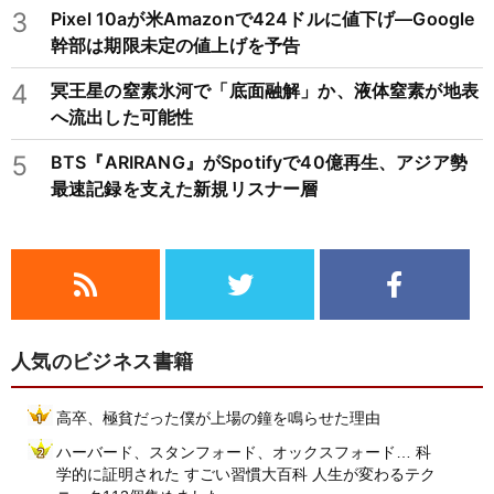
3
Pixel 10aが米Amazonで424ドルに値下げ―Google
幹部は期限未定の値上げを予告
4
冥王星の窒素氷河で「底面融解」か、液体窒素が地表
へ流出した可能性
5
BTS『ARIRANG』がSpotifyで40億再生、アジア勢
最速記録を支えた新規リスナー層
人気のビジネス書籍
高卒、極貧だった僕が上場の鐘を鳴らせた理由
ハーバード、スタンフォード、オックスフォード… 科
学的に証明された すごい習慣大百科 人生が変わるテク