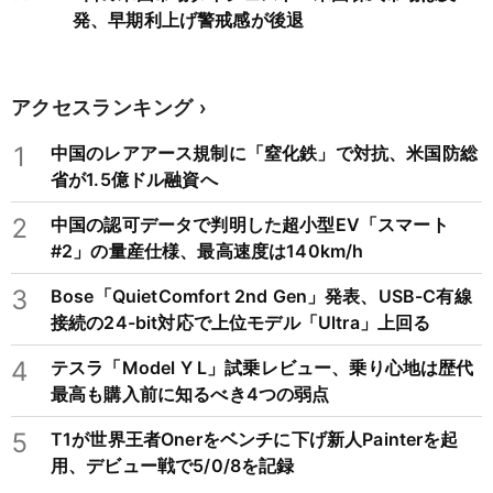
発、早期利上げ警戒感が後退
アクセスランキング
1
中国のレアアース規制に「窒化鉄」で対抗、米国防総
省が1.5億ドル融資へ
2
中国の認可データで判明した超小型EV「スマート
#2」の量産仕様、最高速度は140km/h
3
Bose「QuietComfort 2nd Gen」発表、USB-C有線
接続の24-bit対応で上位モデル「Ultra」上回る
4
テスラ「Model Y L」試乗レビュー、乗り心地は歴代
最高も購入前に知るべき4つの弱点
5
T1が世界王者Onerをベンチに下げ新人Painterを起
用、デビュー戦で5/0/8を記録