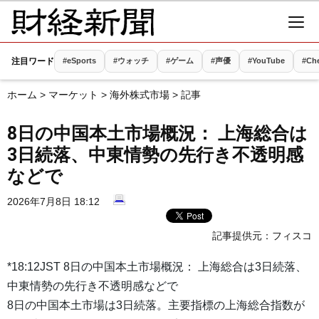
注目ワード
#eSports
#ウォッチ
#ゲーム
#声優
#YouTube
#Che
ホーム
>
マーケット
>
海外株式市場
> 記事
8日の中国本土市場概況： 上海総合は
3日続落、中東情勢の先行き不透明感
などで
2026年7月8日 18:12
記事提供元：
フィスコ
*18:12JST 8日の中国本土市場概況： 上海総合は3日続落、
中東情勢の先行き不透明感などで
8日の中国本土市場は3日続落。主要指標の上海総合指数が