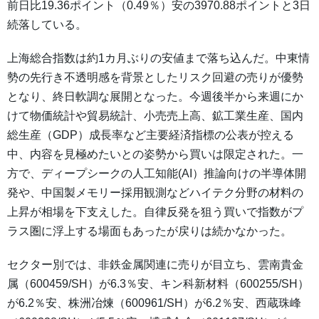
前日比19.36ポイント（0.49％）安の3970.88ポイントと3日
続落している。
上海総合指数は約1カ月ぶりの安値まで落ち込んだ。中東情
勢の先行き不透明感を背景としたリスク回避の売りが優勢
となり、終日軟調な展開となった。今週後半から来週にか
けて物価統計や貿易統計、小売売上高、鉱工業生産、国内
総生産（GDP）成長率など主要経済指標の公表が控える
中、内容を見極めたいとの姿勢から買いは限定された。一
方で、ディープシークの人工知能(AI）推論向けの半導体開
発や、中国製メモリー採用観測などハイテク分野の材料の
上昇が相場を下支えした。自律反発を狙う買いで指数がプ
ラス圏に浮上する場面もあったが戻りは続かなかった。
セクター別では、非鉄金属関連に売りが目立ち、雲南貴金
属（600459/SH）が6.3％安、キン科新材料（600255/SH）
が6.2％安、株洲冶煉（600961/SH）が6.2％安、西蔵珠峰