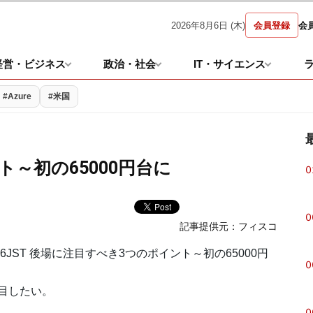
2026年8月6日 (木)
会員登録
会
経営・ビジネス
政治・社会
IT・サイエンス
#Azure
#米国
～初の65000円台に
0
0
記事提供元：
フィスコ
2:26JST 後場に注目すべき3つのポイント～初の65000円
0
目したい。
0