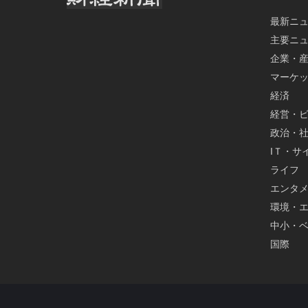
最新ニ
主要ニ
企業・
マーケ
経済
経営・
政治・
IＴ・サ
ライフ
エンタ
環境・
中小・
国際