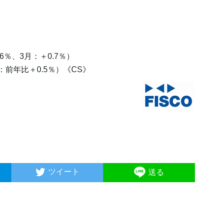
6％、3月：＋0.7％）
：前年比＋0.5％）《CS》
ツイート
送る