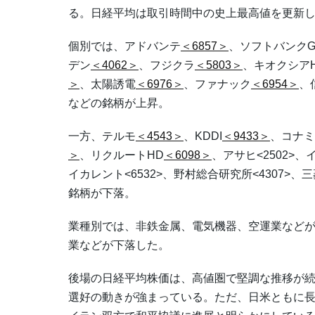
る。日経平均は取引時間中の史上最高値を更新し、
個別では、アドバンテ
＜6857＞
、ソフトバンク
デン
＜4062＞
、フジクラ
＜5803＞
、キオクシア
＞
、太陽誘電
＜6976＞
、ファナック
＜6954＞
、
などの銘柄が上昇。
一方、テルモ
＜4543＞
、KDDI
＜9433＞
、コナミ
＞
、リクルートHD
＜6098＞
、アサヒ<2502>、イ
イカレント<6532>、野村総合研究所<4307>、三菱
銘柄が下落。
業種別では、非鉄金属、電気機器、空運業など
業などが下落した。
後場の日経平均株価は、高値圏で堅調な推移が
選好の動きが強まっている。ただ、日米ともに