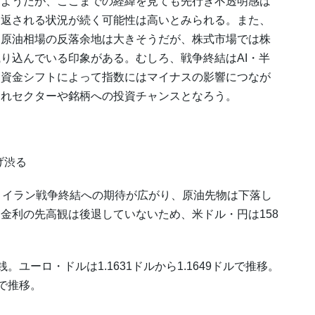
るようだが、ここまでの経緯を見ても先行き不透明感は
り返される状況が続く可能性は高いとみられる。また、
、原油相場の反落余地は大きそうだが、株式市場では株
り込んでいる印象がある。むしろ、戦争終結はAI・半
、資金シフトによって指数にはマイナスの影響につなが
遅れセクターや銘柄への投資チャンスとなろう。
げ渋る
。イラン戦争終結への期待が広がり、原油先物は下落し
金利の先高観は後退していないため、米ドル・円は158
銭。ユーロ・ドルは1.1631ドルから1.1649ドルで推移。
内で推移。