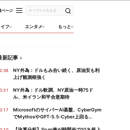
員ページ
記事を検索
ライフ
エンタメ
もっと
最新記事
NY外為：ドルもみ合い続く、原油安も利
2:38
上げ観測根強く
NY外為：ドル軟調、NY原油一時75ド
0:21
ル、米イラン和平合意期待
MicrosoftのサイバーAI基盤、CyberGym
0:17
でMythosやGPT-5.5-Cyber上回る
95.95％―従来構成比でコスト半減
【決算分析】Snap株が時間外で10％超上
0:10