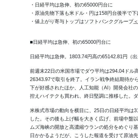
・日経平均は急伸、初の65000円台に
・原油先物下落も米ドル・円は158円台後半で下
・値上がり寄与トップはソフトバンクグループ
＜
■日経平均は急伸、初の65000円台に
日経平均は急伸。1803.74円高の65142.81
前週末22日の米国市場でダウ平均は294.04ドル高
26343.97で取引を終了。イラン戦争終結期
下が好感されたほか、人工知能（AI）開発会社の
控えハイテクも買われ、終日堅調に推移した。
米株式市場の動向を横目に、25日の日経平均は319
した。その後も上げ幅を大きく広げ、前場中盤
ムズ海峡の開放と高濃縮ウランの処分をめぐり
日かかるようだが、こうした報道を受けて原油