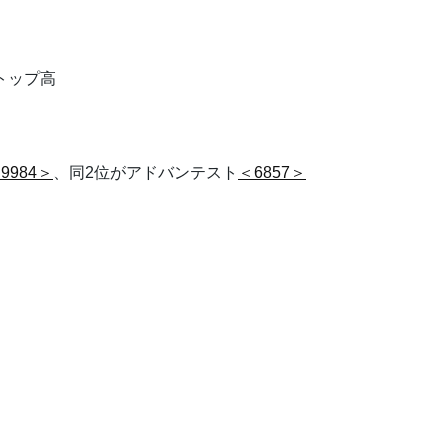
ストップ高
9984＞
、同2位がアドバンテスト
＜6857＞