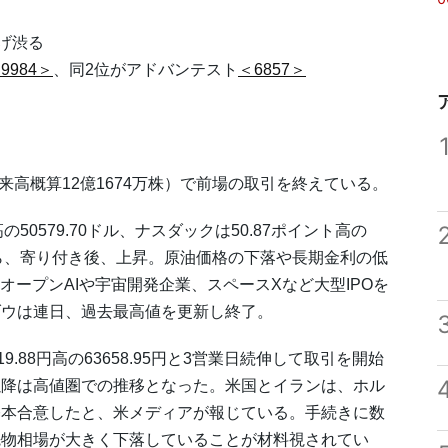
げ渋る
9984＞
、同2位がアドバンテスト
＜6857＞
円（出来高概算12億1674万株）で前場の取引を終えている。
の50579.70ドル、ナスダックは50.87ポイント高の
待から、寄り付き後、上昇。原油価格の下落や長期金利の低
オープンAIや宇宙開発企業、スペースXなど大型IPOを
ダウは連日、過去最高値を更新し終了。
.88円高の63658.95円と3営業日続伸して取引を開始
以降は高値圏での推移となった。米国とイランは、ホル
基本合意したと、米メディアが報じている。手続きに数
先物相場が大きく下落していることが材料視されてい