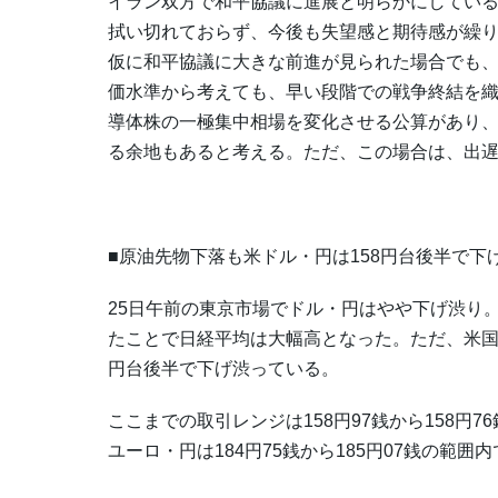
イラン双方で和平協議に進展と明らかにしてい
拭い切れておらず、今後も失望感と期待感が繰
仮に和平協議に大きな前進が見られた場合でも
価水準から考えても、早い段階での戦争終結を織
導体株の一極集中相場を変化させる公算があり
る余地もあると考える。ただ、この場合は、出
■原油先物下落も米ドル・円は158円台後半で下
25日午前の東京市場でドル・円はやや下げ渋り
たことで日経平均は大幅高となった。ただ、米国
円台後半で下げ渋っている。
ここまでの取引レンジは158円97銭から158円76
ユーロ・円は184円75銭から185円07銭の範囲