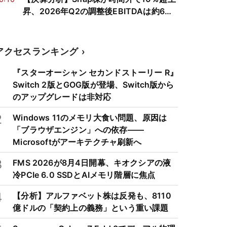
昇、2026年Q2の調整後EBITDAは約6倍
に リストラ効果とSpecs戦略を検証
アクセスランキング
1
『スターオーシャン セカンドストーリー R』
Switch 2版とGOG版が登場、Switch版から
のアップグレードは非対応
2
Windows 11のメモリ大食い問題、原因は
「ブラウザエンジン」への依存——
Microsoftがアーキテクチャ刷新へ
3
FMS 2026が8月4日開幕、キオクシアの液
冷PCIe 6.0 SSDとAIメモリ階層に焦点
4
【分析】アルファベット株は反発も、8110
億ドルの「契約上の義務」という重い課題