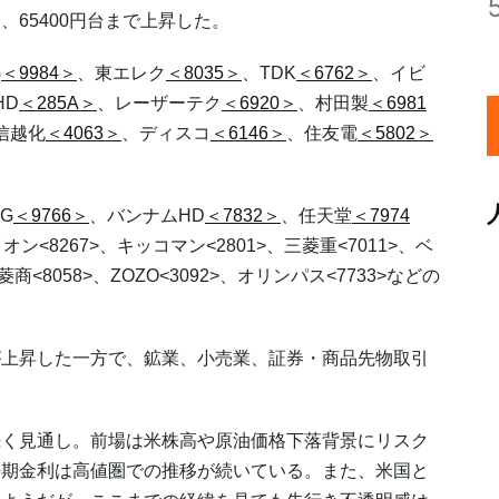
65400円台まで上昇した。
G
＜9984＞
、東エレク
＜8035＞
、TDK
＜6762＞
、イビ
HD
＜285A＞
、レーザーテク
＜6920＞
、村田製
＜6981
信越化
＜4063＞
、ディスコ
＜6146＞
、住友電
＜5802＞
G
＜9766＞
、バンナムHD
＜7832＞
、任天堂
＜7974
オン<8267>、キッコマン<2801>、三菱重<7011>、ベ
商<8058>、ZOZO<3092>、オリンパス<7733>などの
が上昇した一方で、鉱業、小売業、証券・商品先物取引
続く見通し。前場は米株高や原油価格下落背景にリスク
長期金利は高値圏での推移が続いている。また、米国と