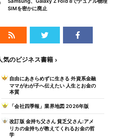
5
Samsung、Galaxy Z Fold 8でデュアル物理
SIMを密かに廃止
人気のビジネス書籍
自由にあきらめずに生きる 外資系金融
ママがわが子へ伝えたい 人生とお金の
本質
「会社四季報」業界地図 2026年版
改訂版 金持ち父さん 貧乏父さん:アメ
リカの金持ちが教えてくれるお金の哲
学