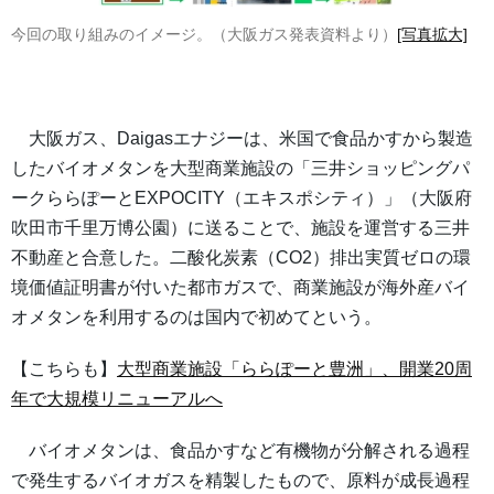
今回の取り組みのイメージ。（大阪ガス発表資料より）
[写真拡大]
大阪ガス、Daigasエナジーは、米国で食品かすから製造
したバイオメタンを大型商業施設の「三井ショッピングパ
ークららぽーとEXPOCITY（エキスポシティ）」（大阪府
吹田市千里万博公園）に送ることで、施設を運営する三井
不動産と合意した。二酸化炭素（CO2）排出実質ゼロの環
境価値証明書が付いた都市ガスで、商業施設が海外産バイ
オメタンを利用するのは国内で初めてという。
【こちらも】
大型商業施設「ららぽーと豊洲」、開業20周
年で大規模リニューアルへ
バイオメタンは、食品かすなど有機物が分解される過程
で発生するバイオガスを精製したもので、原料が成長過程