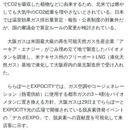
でCO2を吸収した植物などに由来するため、北米では燃や
しても大気中のCO2総量を増やさないとされている。日本
では温室効果ガス排出量算定・報告・公表制度の対象外だ
が、国の審議会で算定ルールの変更が検討されている。
大阪ガスは米国最大級の再生可能天然ガス生産企業「ア
ーキア・エナジー」がごみ埋め立て地で製造したバイオメ
タンを調達し、米テキサス州のフリーポートLNG（液化天
然ガス）基地で液化して大阪府内の泉北製造所で受け入れ
た。
ららぽーとEXPOCITYでは、ガス空調やコージェネレー
ション（熱電供給）に使用する都市ガスの3～4割をバイオ
メタンに置き換える方針。大阪ガスは29日までららぽーと
EXPOCITY光の広場で開催されている脱炭素啓発イベント
の「デカボEXPO」で、脱炭素への貢献度を可視化して来
店客に示す。