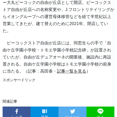
ー大丸ピーコックの自由が丘店として開店。ピーコックス
トア自由が丘店への名称変更や、J.フロントリテイリングか
らイオングループへの運営母体移管などを経て半世紀以上
営業してきたが、建て替えのために2021年、閉店してい
た。
ピーコックストア自由が丘店には、同窓生らの手で「自
由ケ丘学園小学校・トモエ学園小学校記念碑」が設置され
ていたが、自由が丘デュアオーネの開業後、施設内に再設
置される。自由ケ丘学園小学校はトモエ学園小学校の前身
に当たる。（記事：高田泰・
記事一覧を見る
）
スポンサードリンク
関連記事