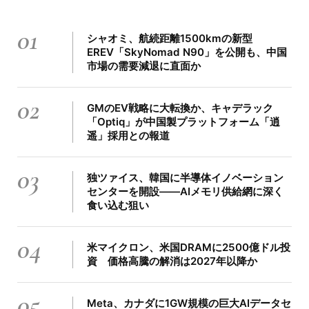
01
シャオミ、航続距離1500kmの新型
EREV「SkyNomad N90」を公開も、中国
市場の需要減退に直面か
02
GMのEV戦略に大転換か、キャデラック
「Optiq」が中国製プラットフォーム「逍
遥」採用との報道
03
独ツァイス、韓国に半導体イノベーション
センターを開設――AIメモリ供給網に深く
食い込む狙い
04
米マイクロン、米国DRAMに2500億ドル投
資 価格高騰の解消は2027年以降か
05
Meta、カナダに1GW規模の巨大AIデータセ