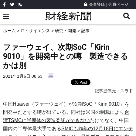
会員登録
|
会員ページ
ホーム
>
IT・サイエンス
>
研究・開発
> 記事
ファーウェイ、次期SoC「Kirin
9010」を開発中との噂 製造できる
かは別
2021年1月6日 08:53
記事提供元：
スラド
中国Huawei（ファーウェイ）が次期SoC「Kirin 9010」を
開発中だとする噂が出ている。同社は米国の制裁により
台
湾TSMCに半導体の製造委託ができない
だけでなく、中国
国内の半導体最大手である
SMICも昨年の12月18日にエンテ