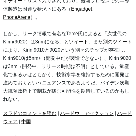
ィティー・リスト入り
されており、最新プロセスでの半導
体製造は困難な状況下にある（
Engadget
、
PhoneArena
）。
しかし、リーク情報で有名なTeme氏によると「次世代の
Kirin(9020）は3nmになる」と
ツイート
。また
別のツイート
により、Kirin 9010と9020という別々のチップが存在し、
Kirin9010は5nm+（開発中だが製造できない）、Kirin 9020
は3nm（開発中、リリース時期は不明）としている。量産
化できるかはともかく、技術水準を維持するために開発は
進めておくというニュアンスであるようだ。バイデン次期
大統領政権下で制裁が緩む可能性を期待しているのかもし
れない。
スラドのコメントを読む
|
ハードウェアセクション
|
ハード
ウェア
|
中国