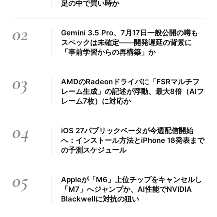
足の中で買い時か
02
Gemini 3.5 Pro、7月17日一般公開の噂も
スペックは未確定――開発遅延の背景に
「事前学習からの再構築」か
03
AMDのRadeonドライバに「FSRマルチフ
レーム生成」の記述が浮動、最大8倍（AIフ
レーム7枚）に対応か
04
iOS 27パブリックベータが今週配信開始
へ：インストール方法とiPhone 18発表まで
の予測スケジュール
05
Appleが「M6」上位チップをキャンセルし
「M7」へジャンプか、AI性能でNVIDIA
Blackwellに対抗の狙い