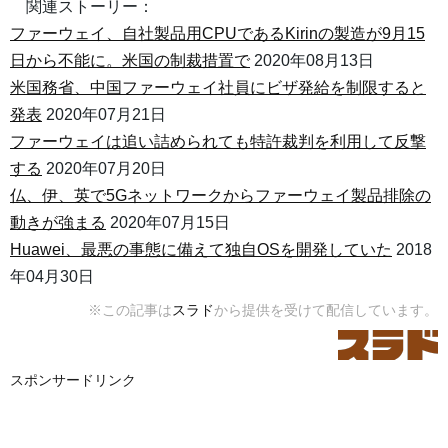
関連ストーリー：
ファーウェイ、自社製品用CPUであるKirinの製造が9月15
日から不能に。米国の制裁措置で
2020年08月13日
米国務省、中国ファーウェイ社員にビザ発給を制限すると
発表
2020年07月21日
ファーウェイは追い詰められても特許裁判を利用して反撃
する
2020年07月20日
仏、伊、英で5Gネットワークからファーウェイ製品排除の
動きが強まる
2020年07月15日
Huawei、最悪の事態に備えて独自OSを開発していた
2018
年04月30日
※この記事は
スラド
から提供を受けて配信しています。
スポンサードリンク