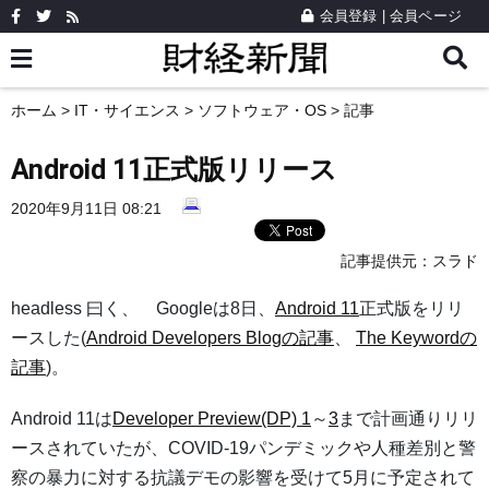
会員登録
|
会員ページ
ホーム
>
IT・サイエンス
>
ソフトウェア・OS
> 記事
Android 11正式版リリース
2020年9月11日 08:21
記事提供元：
スラド
headless 曰く、 Googleは8日、
Android 11
正式版をリリ
ースした(
Android Developers Blogの記事
、
The Keywordの
記事
)。
Android 11は
Developer Preview(DP) 1
～
3
まで計画通りリリ
ースされていたが、COVID-19パンデミックや人種差別と警
察の暴力に対する抗議デモの影響を受けて5月に予定されて