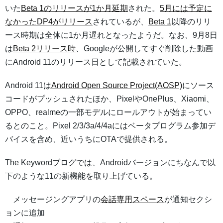
いた
Beta 1のリリースが1か月延期
された。
5月には予定に
なかったDP4がリリース
されているが、
Beta 1
以降のリリ
ース時期は全体に1か月遅れとなったようだ。なお、9月8日
は
Beta 2リリース時
、Googleが公開してすぐ削除した動画
にAndroid 11のリリース日として記載されていた。
Android 11は
Android Open Source Project(AOSP)
にソース
コードがプッシュされたほか、PixelやOnePlus、Xiaomi、
OPPO、realmeの一部モデルにロールアウトが始まってい
るとのこと。Pixel 2/3/3a/4/4aにはベータプログラム参加デ
バイスを含め、近いうちにOTAで提供される。
The Keywordブログでは、Androidバージョンにちなんで以
下のような11の新機能を取り上げている。
メッセージングアプリの
会話専用スペース
が通知セクシ
ョンに追加