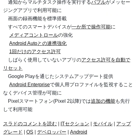
通知からマルチタスク操作を実行する
バブル
がメッセー
ジングアプリで利用可能に
画面の録画機能を標準搭載
すべてのスマートデバイスが
一か所で操作可能
に
メディアコントロール
の強化
Android Autoとの連携強化
1回だけのアクセス許可
しばらく使用していないアプリの
アクセス許可を自動で
リセット
Google Playを通じたシステムアップデート提供
Android Enterprise
で個人用プロファイルを監視すること
なくデバイス管理が可能に
Pixelスマートフォン(Pixel 2以降)では
追加の機能
も先行
して利用可能
スラドのコメントを読む
|
ITセクション
|
モバイル
|
アップ
グレード
|
OS
|
デベロッパー
|
Android