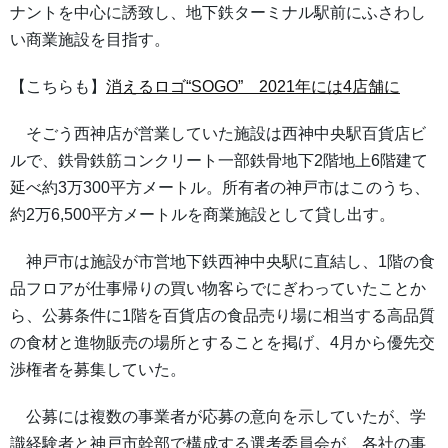
ナントを中心に誘致し、地下鉄ターミナル駅前にふさわし
い商業施設を目指す。
【こちらも】
消えるロゴ“SOGO” 2021年には4店舗に
そごう西神店が営業していた施設は西神中央駅百貨店ビ
ルで、鉄骨鉄筋コンクリート一部鉄骨地下2階地上6階建て
延べ約3万300平方メートル。所有者の神戸市はこのうち、
約2万6,500平方メートルを商業施設として貸し出す。
神戸市は施設が市営地下鉄西神中央駅に直結し、1階の食
品フロアが仕事帰りの買い物客らでにぎわっていたことか
ら、公募条件に1階を百貨店の食品売り場に相当する高品質
の食材と進物販売の場所とすることを掲げ、4月から優先交
渉権者を募集していた。
公募には複数の事業者が応募の意向を示していたが、学
識経験者と神戸市幹部で構成する選考委員会が、各社の事