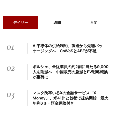
デイリー
週間
月間
01
AI半導体の供給制約、製造から先端パッ
ケージングへ CoWoSとABFが不足
02
ポルシェ、全従業員の約2割に当たる9,000
人を削減へ 中国販売の急減とEV戦略転換
が重荷に
03
マスク氏率いるXの金融サービス「X
Money」、米41州と首都で提供開始 最大
年利6％・預金保険付き