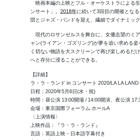
映画本編の上映とフル・オーケストラによる生演
ンサート」。
2018年
に続いて3回目の開催とな
団とジャズ・バンドを迎え、繊細でダイナミッ
現代のロサンゼルスを舞台に、女優志望のミア(
ャン(ライアン・ゴズリング)が夢を追い求める
く切ない物語を大スクリーンで再び楽しめるだ
へと存分に浸ることができる。
【詳細】
ラ・ラ・ランド in コンサート 2020/LA LA LAND 
日程：2020年5月6日(水・祝)
時間：昼公演 13:00開場 / 14:00開演、夜公演 17:3
会場：東京国際フォーラム ホールA
〈上演情報〉
上映作品：『ラ・ラ・ランド』
言語：英語上映・日本語字幕付き