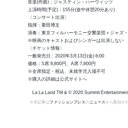
音楽(作曲)：ジャスティン・ハーウィッツ
上演時間(予定)：155分(途中休憩20分あり)
〈コンサート出演〉
指揮：栗田博文
演奏：東京フィルハーモニー交響楽団＋ジャズ
※映画のキャストおよびシンガーは出演しない
〈チケット情報〉
一般発売日：2020年3月13日(金) 6:00
価格：S席 9,800円、A席 7,800円
※全席指定・税込、未就学児入場不可
※購入の詳細は公式サイトへ
La La Land TM & © 2020 Summit Entertainment, 
※本記事は
ファッションプレス
の
ニュース
から配信さ