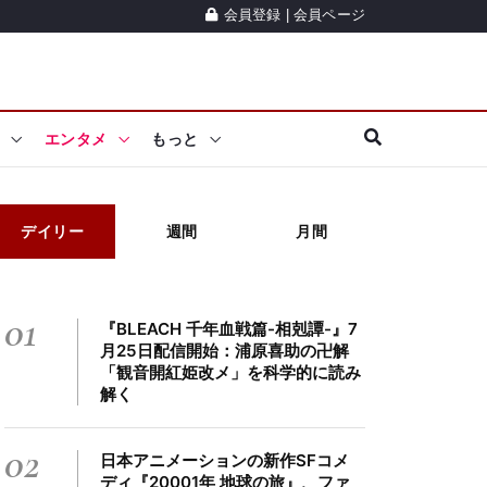
会員登録
|
会員ページ
エンタメ
もっと
デイリー
週間
月間
01
『BLEACH 千年血戦篇-相剋譚-』7
月25日配信開始：浦原喜助の卍解
「観音開紅姫改メ」を科学的に読み
解く
02
日本アニメーションの新作SFコメ
ディ『20001年 地球の旅』、ファ