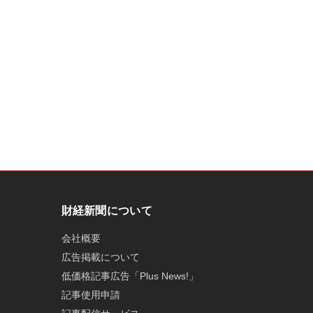
財経新聞について
会社概要
広告掲載について
低価格記事広告「Plus News!」
記事使用申請