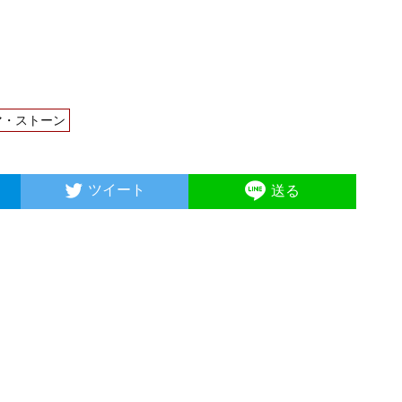
マ・ストーン
ツイート
送る