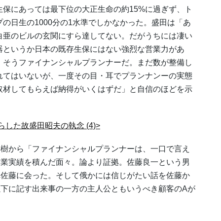
生保にあっては最下位の大正生命の約15%に過ぎず、ト
プの日生の1000分の1水準でしかなかった。盛田は「あ
白亜のビルの玄関にすら達してない。だがうちには凄い
器というか日本の既存生保にはない強烈な営業力があ
。そうファイナンシャルプランナーだ。まだ数が整備し
れてはいないが、一度その目・耳でプランナンーの実態
取材してもらえば納得がいくはずだ」と自信のほどを示
した故盛田昭夫の執念 (4)>
樹から「ファイナンシャルプランナーは、一口で言え
営業実績を積んだ面々。論より証拠。佐藤良一という男
れ佐藤に会った。そして俄かには信じがたい話を佐藤か
下に記す出来事の一方の主人公ともいうべき顧客のAが