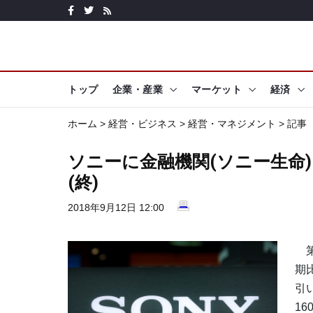
トップ
企業・産業
マーケット
経済
ホーム
>
経営・ビジネス
>
経営・マネジメント
> 記事
ソニーに金融機関(ソニー生命
(終)
2018年9月12日 12:00
第
期
引
1