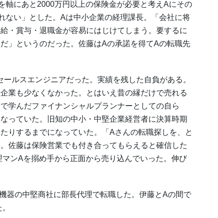
軸にあと2000万円以上の保険金が必要と考えAにその
れない」とした。Aは中小企業の経理課長。「会社に将
昇給・賞与・退職金が容易にはじけてしまう。要するに
だ」というのだった。佐藤はAの承諾を得てAの転職先
セールスエンジニアだった。実績を残した自負がある。
堅企業も少なくなかった。とはいえ昔の縁だけで売れる
修で学んだファイナンシャルプランナーとしての自ら
になっていた。旧知の中小・中堅企業経営者に決算時期
たりするまでになっていた。「Aさんの転職探しを、と
た。佐藤は保険営業でも付き合ってもらえると確信した
経理マンAを搦め手から正面から売り込んでいった。伸び
機器の中堅商社に部長代理で転職した。伊藤とAの間で
た。