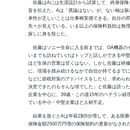
佐藤はAには生涯設計から試算して、終身保険を
旨を伝えた。Aは「異論はない。が、ない袖は振
来性が乏しいことは仕事柄実感できる。自分の
先々が見えている。いま以上の保険料負担は無理
探しに身を投じた。
佐藤はソニー生命に入る前までは、OA機器の
いまでも訪ねていけばトップと話しができる中
ほど生保の営業は甘くはない。しかし佐藤は研
に、現場を踏み続けるなかで自信が持てるまで
などに節税対策のアドバイスをしたり、求められ
決意できたのもそんな頃でした」と佐藤は語っ
企業を中心に、39歳・この道15年のベテラン
ている中小・中堅企業ほど人材不足。
結果を急ぐとAは年収2割5分増しで、ある医療
保険金額2500万円増の保険契約の更新がなされ