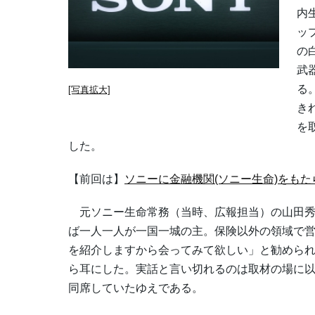
内
ッ
の
武
る
[写真拡大]
き
を
した。
【前回は】
ソニーに金融機関(ソニー生命)をもたら
元ソニー生命常務（当時、広報担当）の山田秀
ば一人一人が一国一城の主。保険以外の領域で
を紹介しますから会ってみて欲しい」と勧めら
ら耳にした。実話と言い切れるのは取材の場に以
同席していたゆえである。