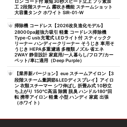
ロン コード付 最短30秒スピード立上 フッ素加
工 2段階スチーム 霧吹き機能 スチームショット
大容量タンク ホワイト SIR-01-W
掃除機 コードレス【2026改良進化モデル】
28000pa超強力吸引 軽量 コードレス掃除機
Type-C usb充電式 LEDライト付 スティックク
リーナー ハンディークリーナー そうじき 車用そ
うじき HEPA多重濾過 多種類ノズル 省エネ
2WAY 静音設計 家庭用/一人暮らし/フロア/カー
ペット/車に適用（Deep Purple）
【業界新バージョン】eue スチームアイロン【3
段階スチーム量調節&LEDディスプレイ】アイロ
ン 衣類スチーマー シワ伸ばし 折畳み式 10秒立
ち上がり 150℃高温 除菌 脱臭 ハンドル180°回
転 携帯アイロン 軽量 小型 ハンディ 家庭 出張
（ホワイト）