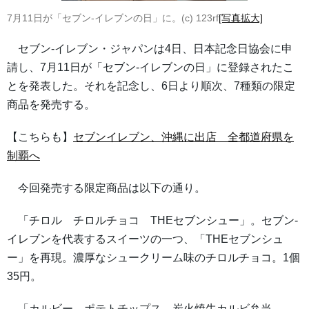
7月11日が「セブン-イレブンの日」に。(c) 123rf
[写真拡大]
セブン-イレブン・ジャパンは4日、日本記念日協会に申
請し、7月11日が「セブン-イレブンの日」に登録されたこ
とを発表した。それを記念し、6日より順次、7種類の限定
商品を発売する。
【こちらも】
セブンイレブン、沖縄に出店 全都道府県を
制覇へ
今回発売する限定商品は以下の通り。
「チロル チロルチョコ THEセブンシュー」。セブン-
イレブンを代表するスイーツの一つ、「THEセブンシュ
ー」を再現。濃厚なシュークリーム味のチロルチョコ。1個
35円。
「カルビー ポテトチップス 炭火焼牛カルビ弁当