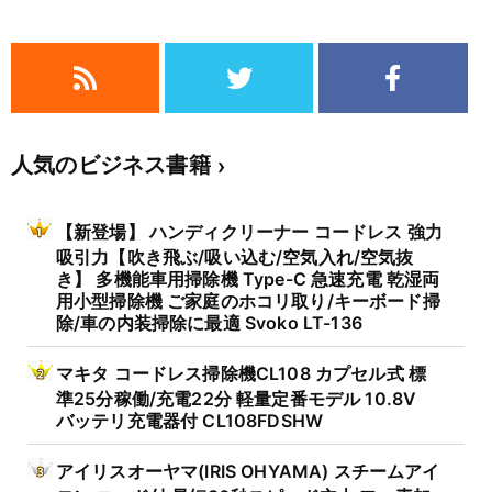
人気のビジネス書籍
【新登場】 ハンディクリーナー コードレス 強力
吸引力【吹き飛ぶ/吸い込む/空気入れ/空気抜
き】 多機能車用掃除機 Type-C 急速充電 乾湿両
用小型掃除機 ご家庭のホコリ取り/キーボード掃
除/車の内装掃除に最適 Svoko LT-136
マキタ コードレス掃除機CL108 カプセル式 標
準25分稼働/充電22分 軽量定番モデル 10.8V
バッテリ充電器付 CL108FDSHW
アイリスオーヤマ(IRIS OHYAMA) スチームアイ