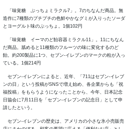
「味覚糖 ぷっちょミラクル7」。7のちなんだ商品。無
造作に7種類のプチプチの色鮮やかなグミが入りったソーダ
とヨーグルト味のぷっちょ。1個102円
「味覚糖 イーマのど飴容器ミラクル11」。11にちなん
だ商品。舐めると11種類のフルーツの味に変化するのど
飴。約200製品に1つ、セブン-イレブンのマークの粒が入っ
ている。1個214円
セブン-イレブンによると、近年、「711はセブン-イレブ
ンの日」という投稿がSNSで増え始め、各企業からも「祝
福投稿」をもらうようになったことから、今年、日本記念
日協会に7月11日を「セブン-イレブンの記念日」として申
請したという。
セブン-イレブンの歴史は、アメリカの小さな氷小売販売
店にさかのぼる。顧客の要望に応える「便利なお店」とし