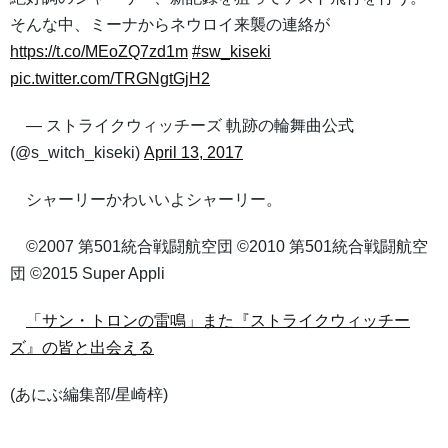
そんな中、ミーナからネウロイ来襲の連絡が
https://t.co/MEoZQ7zd1m
#sw_kiseki
pic.twitter.com/TRGNgtGjH2
— ストライクウィッチーズ 軌跡の輪舞曲公式
(@s_witch_kiseki)
April 13, 2017
シャーリーかわいいよシャーリー。
©2007 第501統合戦闘航空団 ©2010 第501統合戦闘航空
団 ©2015 Super Appli
「サン・トロンの雷鳴」また『ストライクウィッチー
ズ』の皆と出会える
(あにぶ編集部/星崎梓)