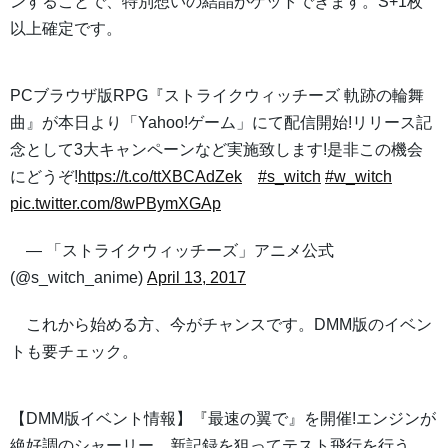
ンすることで、特別想いの結晶がゲットできます。S+1枚
以上確定です。
PCブラウザ版RPG『ストライクウィッチーズ 軌跡の輪舞
曲』が本日より「Yahoo!ゲーム」にて配信開始!リリース記
念として3大キャンペーンなど実施致します!是非この機会
にどうぞ!
https://t.co/ttXBCAdZek
#s_witch
#w_witch
pic.twitter.com/8wPBymXGAp
— 「ストライクウィッチーズ」アニメ公式
(@s_witch_anime)
April 13, 2017
これから始める方、今がチャンスです。DMM版のイベン
トも要チェック。
【DMM版イベント情報】『最速の翼で』を開催!エンジンが
絶好調のシャーリー、新記録を狙ってテスト飛行を行う。