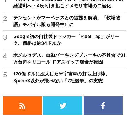
給過剰へ：AIが引き起こすメモリ市場の二極化
2
テンセントがマーベラスとの提携を解消、『牧場物
語』モバイル版も開発中止に
3
Google初の自社製トラッカー「Pixel Tag」がリー
ク、価格は約34ドルか
4
米メルセデス、自動パーキングブレーキの不具合で31
万台超をリコール ドアスイッチ腐食が原因
5
170億ドルに拡大した米宇宙軍の打ち上げ枠、
SpaceX以外が飛べない「7社競争」の実態