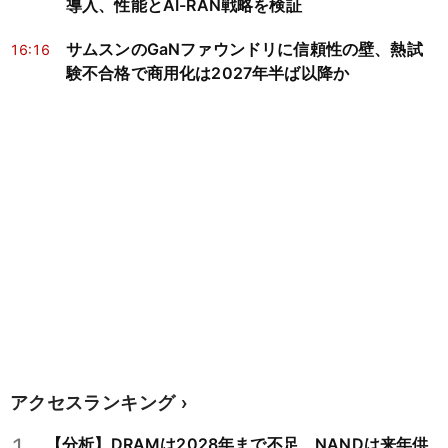
導入、性能とAI-RAN戦略を検証
サムスンのGaNファウンドリに信頼性の壁、熱試
16:16
験不合格で商用化は2027年半ば以降か
アクセスランキング
1
【分析】DRAMは2028年まで不足、NANDは来年供