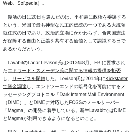
Web
、
Softpedia
）。
復活の日に20日を選んだのは、平和裏に政権を委譲する
という、米国で最も神聖な民主的伝統の一つである大統領
就任式の日であり、政治的立場にかかわらず、合衆国憲法
が保障する自由と正義を共有する価値として認識する日で
あるからだという。
LavabitのLadar Levison氏は2013年8月、FBIに要求され
た
エドワード・スノーデン氏に関する情報の提供を拒否
し、
サービスを閉鎖
した。Levison氏は2014年に
Kickstarter
で資金調達
し、エンドツーエンドの暗号化を可能にするメ
ッセージングプロトコル「Dark Internet Mail Environment
（DIME）」とDIMEに対応したFOSSのメールサーバー
「Magma」の開発に着手している。新生LavabitではDIME
とMagmaが利用できるようになるとのこと。