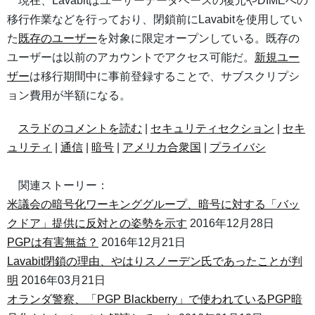
現在、Lavabitはユーザーデータベースの復元やDIMEへの
移行作業などを行っており、閉鎖前にLavabitを使用してい
た
既存のユーザー
を対象に限定オープンしている。既存の
ユーザーは以前のアカウントでアクセス可能だ。
新規ユー
ザー
は移行期間中に事前登録することで、サブスクリプシ
ョン費用が半額になる。
スラドのコメントを読む
|
セキュリティセクション
|
セキ
ュリティ
|
通信
|
暗号
|
アメリカ合衆国
|
プライバシ
関連ストーリー：
米議会の暗号化ワーキンググループ、暗号に対する「バッ
クドア」提供に反対との姿勢を示す
2016年12月28日
PGPは有害無益？
2016年12月21日
Lavabit閉鎖の理由、やはりスノーデン氏であったことが判
明
2016年03月21日
オランダ警察、「PGP Blackberry」で使われているPGP暗