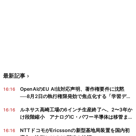
最新記事
OpenAIのEU AI法対応声明、著作権要件に沈黙
16:16
──8月2日の執行権限発効で焦点化する「学習デー
タ開示」ギャップ
ルネサス高崎工場の6インチ生産終了へ、2〜3年か
16:16
け段階縮小 アナログIC・パワー半導体は移管また
は終息を検討
NTTドコモがEricssonの新型基地局装置を国内初
16:16