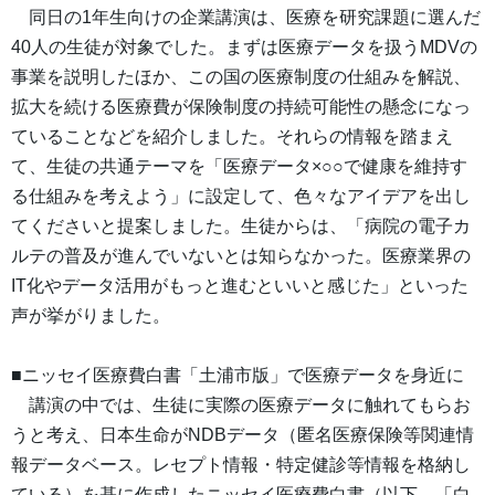
同日の1年生向けの企業講演は、医療を研究課題に選んだ
40人の生徒が対象でした。まずは医療データを扱うMDVの
事業を説明したほか、この国の医療制度の仕組みを解説、
拡大を続ける医療費が保険制度の持続可能性の懸念になっ
ていることなどを紹介しました。それらの情報を踏まえ
て、生徒の共通テーマを「医療データ×○○で健康を維持す
る仕組みを考えよう」に設定して、色々なアイデアを出し
てくださいと提案しました。生徒からは、「病院の電子カ
ルテの普及が進んでいないとは知らなかった。医療業界の
IT化やデータ活用がもっと進むといいと感じた」といった
声が挙がりました。
■ニッセイ医療費白書「土浦市版」で医療データを身近に
講演の中では、生徒に実際の医療データに触れてもらお
うと考え、日本生命がNDBデータ（匿名医療保険等関連情
報データベース。レセプト情報・特定健診等情報を格納し
ている）を基に作成したニッセイ医療費白書（以下、「白