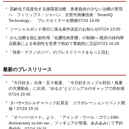
高齢化で高度化する循環器治療、患者負担の少ない治療の実現
へ フィリップス・ジャパン、次世代画像技術「SmartIQ
Technology」 プレスセミナーを開催
07/24 14:00
ソーシャルボンド発行に係る条件決定のお知らせ
07/24 13:00
がん治療を阻む副作用「化膿性肉芽腫」の制御へ 既存の緑内障
点眼薬による有効性を世界で初めて客観的に立証
07/23 16:28
「技術・テクノロジー」のプレスリリースをもっと読む
最新のプレスリリース
『今日好き』出身・五十嵐蓮、「今日好きカップル対抗！真夏
の大運動会」に出演。“ゆるさ”とビジュアルのギャップで存在感
07/24 19:45
タバサ×カレルチャペック紅茶店 コラボレーションイベント開
催！
07/24 19:15
『オーバーロード』より、「アインズ・ウール・ゴウン10th
Anniversary so-bin ver.」フィギュアが登場。あみあみにて予約
受付中。
07/24 19:15