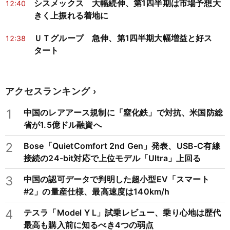
シスメックス 大幅続伸、第1四半期は市場予想大
12:40
きく上振れる着地に
ＵＴグループ 急伸、第1四半期大幅増益と好ス
12:38
タート
アクセスランキング
1
中国のレアアース規制に「窒化鉄」で対抗、米国防総
省が1.5億ドル融資へ
2
Bose「QuietComfort 2nd Gen」発表、USB-C有線
接続の24-bit対応で上位モデル「Ultra」上回る
3
中国の認可データで判明した超小型EV「スマート
#2」の量産仕様、最高速度は140km/h
4
テスラ「Model Y L」試乗レビュー、乗り心地は歴代
最高も購入前に知るべき4つの弱点