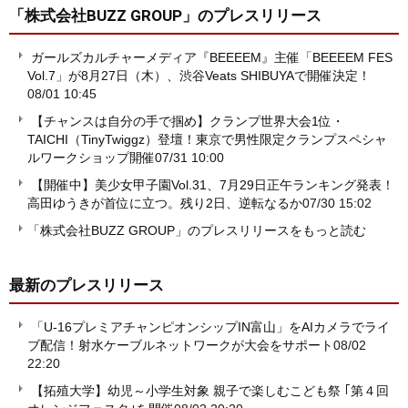
「株式会社BUZZ GROUP」
のプレスリリース
ガールズカルチャーメディア『BEEEEM』主催「BEEEEM FES
Vol.7」が8月27日（木）、渋谷Veats SHIBUYAで開催決定！
08/01 10:45
【チャンスは自分の手で掴め】クランプ世界大会1位・
TAICHI（TinyTwiggz）登壇！東京で男性限定クランプスペシャ
ルワークショップ開催
07/31 10:00
【開催中】美少女甲子園Vol.31、7月29日正午ランキング発表！
高田ゆうきが首位に立つ。残り2日、逆転なるか
07/30 15:02
「株式会社BUZZ GROUP」のプレスリリースをもっと読む
最新のプレスリリース
「U-16プレミアチャンピオンシップIN富山」をAIカメラでライ
ブ配信！射水ケーブルネットワークが大会をサポート
08/02
22:20
【拓殖大学】幼児～小学生対象 親子で楽しむこども祭 ｢第４回