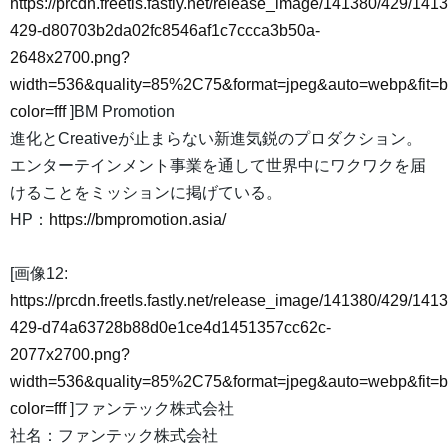
https://prcdn.freetls.fastly.net/release_image/141380/429/141
429-d80703b2da02fc8546af1c7ccca3b50a-
2648x2700.png?
width=536&quality=85%2C75&format=jpeg&auto=webp&fit=
color=fff
]BM Promotion
進化とCreativeが止まらない新進気鋭のプロダクション。
エンターテインメント事業を通して世界中にワクワクを届
けることをミッションに掲げている。
HP：
https://bmpromotion.asia/
[画像12:
https://prcdn.freetls.fastly.net/release_image/141380/429/141
429-d74a63728b88d0e1ce4d1451357cc62c-
2077x2700.png?
width=536&quality=85%2C75&format=jpeg&auto=webp&fit=
color=fff
]ファンテック株式会社
社名：ファンテック株式会社