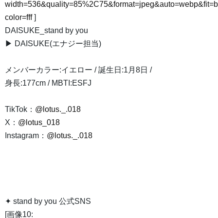
width=536&quality=85%2C75&format=jpeg&auto=webp&fit=
color=fff
]
DAISUKE_stand by you
▶ DAISUKE(エナジー担当)
メンバーカラー:イエロー / 誕生日:1月8日 /
身長:177cm / MBTI:ESFJ
TikTok：
@lotus._.018
X：
@lotus_018
Instagram：
@lotus._.018
✦ stand by you 公式SNS
[画像10: