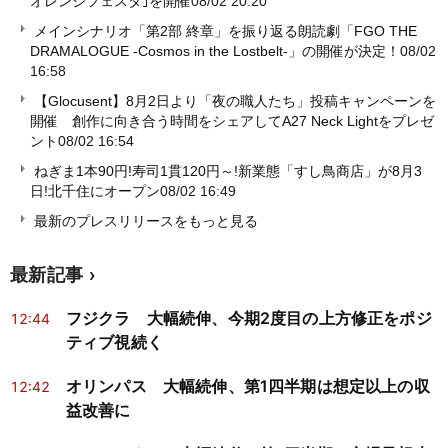
オレンジフェスタ｣を開催
08/02 20:20
メインシナリオ「第2部 終章」を振り返る朗読劇「FGO THE
DRAMALOGUE -Cosmos in the Lostbelt-」の開催が決定！
08/02
16:58
【Glocusent】8月2日より「夜の職人たち」投稿キャンペーンを
開催 創作に向き合う時間をシェアしてA27 Neck Lightをプレゼ
ント
08/02 16:54
ねぎま1本90円!寿司1貫120円～!新業態「すし鳥商店」が8月3
日!北千住にオープン
08/02 16:49
最新のプレスリリースをもっと見る
最新記事
フジクラ 大幅続伸、今期2度目の上方修正をポジ
12:44
ティブ視続く
オリンパス 大幅続伸、第1四半期は想定以上の収
12:42
益改善に