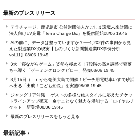
最新のプレスリリース
テラチャージ、鹿児島市 公益財団法人かごしま環境未来財団に
法人向けEV充電「Terra Charge Biz」を提供開始
08/06 19:45
AIの前に、データは整っていますか？──1,202件の事例から見
えた製造業DXの現実【ものづくり新聞製造業DX事例分析
vol.11】
08/06 19:45
3大「寝ながらゲーム」姿勢を極める！7段階の高さ調整で寝落
ちへ導く「ゲーミングロングピロー」発売
08/06 19:45
8月15日（土）から奄美大島で開催！ビーチ用電動車いすで砂浜
へ出る「出航！こども船長」を実施
08/06 19:45
ジャングリア沖縄 ゲストの多様な旅スタイルに応えたチケッ
トラインアップ拡充 余すことなく魅力を堪能する「ロイヤルチ
ケット」新登場
08/06 19:45
最新のプレスリリースをもっと見る
最新記事