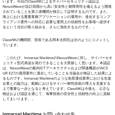
います。今回のClassNKによるサイバーセキュリティ認証は、
NexusWaveが設計段階から高い安全性と耐障害性を備えるよう開発
されていることを第三者機関が独立して証明するものです。また、
海上における重要業務アプリケーションの運用や、進化するコンプ
ライアンス要件への対応に必要な運用上の信頼性をお客様へ提供す
るという当社の取り組みを、さらに強化するものです。」
ClassNKの機関部、部長である岡本太郎氏は次のようにコメントし
ています。
「このたび、Inmarsat MaritimeのNexusWaveに対し、サイバーセキ
ュリティ型式承認を発行できることを大変嬉しく思います。本認証
は、NexusWaveの船内ICTアーキテクチャおよび関連機器がIACS
UR E27の適用要件に適合していることを当協会が検証した結果によ
るものです。Inmarsat Maritimeのような衛星通信業界における先進
企業との協力は、船舶におけるサイバー耐性技術の導入を支援する
上で重要な一歩となると考えています。ClassNKは今後も、公正な
検証および認証を通じて、海事技術の安全性と信頼性の向上に貢献
してまいります。」
Inmarsat Maritime お問い合わせ先