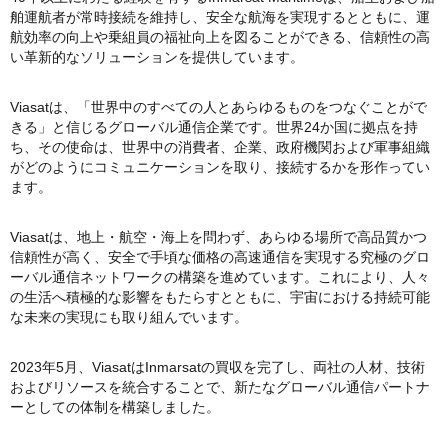
舶運航者が常時接続を維持し、安全な航海を実現するとともに、運
航効率の向上や乗組員の福祉向上を図ることができる、信頼性の高
い革新的なソリューションを提供しています。
Viasatは、「世界中のすべての人とあらゆるものをつなぐことがで
きる」と信じるグローバル通信企業です。世界24か国に拠点を持
ち、その使命は、世界中の消費者、企業、政府機関および軍事組織
がどのようにコミュニケーションを取り、接続するかを形作ってい
ます。
Viasatは、地上・航空・海上を問わず、あらゆる場所で高品質かつ
信頼性が高く、安全で手頃な価格の高速通信を実現する究極のグロ
ーバル通信ネットワークの構築を進めています。これにより、人々
の生活へ積極的な影響をもたらすとともに、宇宙における持続可能
な未来の実現にも取り組んでいます。
2023年5月、ViasatはInmarsatの買収を完了し、両社の人材、技術
およびリソースを統合することで、新たなグローバル通信パートナ
ーとしての体制を構築しました。