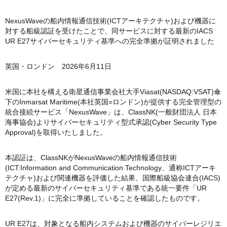
NexusWaveの船内情報通信技術(ICTアーキテクチャ)および機器に
対する船級認証を受けたことで、同サービスに対する最新のIACS
UR E27サイバーセキュリティ基準への完全準拠が証明されました
英国・ロンドン 2026年6月11日
米国に本社を構える衛星通信事業会社大手Viasat(NASDAQ:VSAT)傘
下のInmarsat Maritime(本社英国=ロンドン)が提供する完全管理型の
統合接続サービス「NexusWave」は、ClassNK(一般財団法人 日本
海事協会)よりサイバーセキュリティ型式承認(Cyber Security Type
Approval)を取得いたしました。
本認証は、ClassNKがNexusWaveの船内情報通信技術
(ICT:Information and Communication Technology、通称ICTアーキ
テクチャ)および関連機器を評価した結果、国際船級協会連合(IACS)
が定める最新のサイバーセキュリティ基準である統一要件「UR
E27(Rev.1)」に完全に準拠していることを確認したものです。
UR E27は、対象となる船内システムおよび機器のサイバーレジリエ