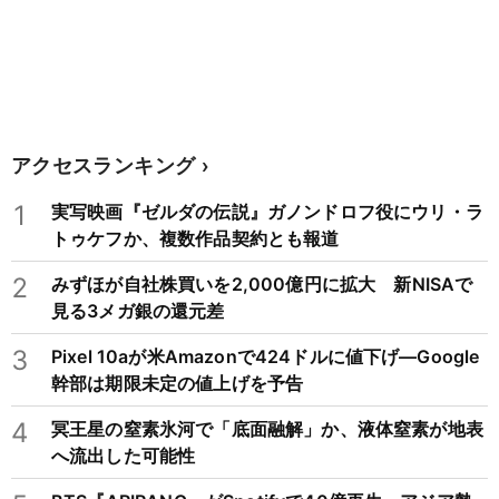
アクセスランキング
1
実写映画『ゼルダの伝説』ガノンドロフ役にウリ・ラ
トゥケフか、複数作品契約とも報道
2
みずほが自社株買いを2,000億円に拡大 新NISAで
見る3メガ銀の還元差
3
Pixel 10aが米Amazonで424ドルに値下げ―Google
幹部は期限未定の値上げを予告
4
冥王星の窒素氷河で「底面融解」か、液体窒素が地表
へ流出した可能性