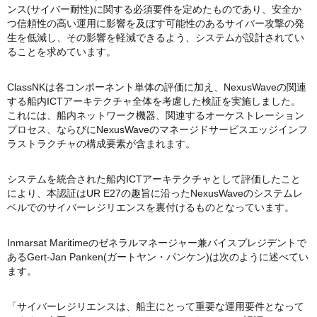
ンス(サイバー耐性)に関する必須要件を定めたものであり、安全か
つ信頼性の高い運用に影響を及ぼす可能性のあるサイバー攻撃の発
生を低減し、その影響を軽減できるよう、システムが設計されてい
ることを求めています。
ClassNKは各コンポーネント単体の評価に加え、NexusWaveの関連
する船内ICTアーキテクチャ全体を考慮した検証を実施しました。
これには、船内ネットワーク機器、関連するオーケストレーション
プロセス、ならびにNexusWaveのマネージドサービスエッジインフ
ラストラクチャの構成要素が含まれます。
システムを統合された船内ICTアーキテクチャとして評価したこと
により、本認証はUR E27の趣旨に沿ったNexusWaveのシステムレ
ベルでのサイバーレジリエンスを裏付けるものとなっています。
Inmarsat Maritimeのゼネラルマネージャー兼バイスプレジデントで
あるGert-Jan Panken(ガートヤン・パンケン)は次のように述べてい
ます。
「サイバーレジリエンスは、船主にとって重要な運用要件となって