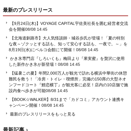
最新のプレスリリース
【9月24日(木)】VOYAGE CAPITAL宇佐美社長を囲む経営者交流
会を開催
08/08 14:45
【北海道釧路市】大人気怪談師・城谷歩氏が登場！「夏の特別
な夜～ゾクッとする話も、知って安心する話も、一夜で。～」を
8月19日(水)にベルコ会館にて開催！
08/08 14:45
かき氷専門店『しろいくも』梅田より『果実蜜』を贅沢に使用
した新作かき氷が新登場！
08/08 14:45
【猛暑この夏】年間2,000万人が観光で訪れる横浜中華街の休憩
難民を救う！「冷房・トイレ・喫煙所」完備の150席の大型ネオ
ンフードコート『鯉恋横丁』が観光客に必至！店内の10店舗で施
設内食べ歩きが可能
08/08 14:45
【BOOK☆WALKER】8/31まで「カドコミ」アカウント連携キ
ャンペーン開催！
08/08 14:45
最新のプレスリリースをもっと見る
最新記事