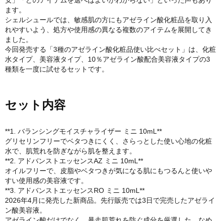
安」「どのアイテムを選べばよいかわからない」といった声もあり
ます。
シェルシュールでは、敏感肌の方にもアゼライン酸化粧品を取り入
れやすいよう、処方や使用感の異なる複数のアイテムを展開してき
ました。
今回発売する「3種のアゼライン酸化粧品使い比べセット」は、化粧
水タイプ、美容液タイプ、10％アゼライン酸配合美容液タイプの3
種類を一度に試せるセットです。
セット内容
**1. バランシングモイスチャライザー ミニ 10mL**
グリセリンフリーでベタつきにくく、さらっとした使い心地の化粧
水で、肌荒れを防ぎながら肌を整えます。
**2. アドバンストエッセンスAZ ミニ 10mL**
オイルフリーで、皮脂やベタつきが気になる肌にもつるんと使いや
すい使用感の美容液です。
**3. アドバンストエッセンスRO ミニ 10mL**
2026年4月に発売した新商品。先行販売では3日で完売したアゼライ
ン酸美容液。
アゼライン酸だけでなく、暴走肌荒れを防ぐ成分を厳選した、なめ