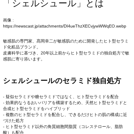
「シェルシュール」とは
画像 :
https://newscast.jp/attachments/DI4ueThzXECvjywWWqEO.webp
敏感肌の専門家、髙岡幸二が敏感肌のために開発したヒト型セラミ
ド化粧品ブランド。
皮膚科学に基づき、20年以上前からヒト型セラミドの独自処方で敏
感肌に寄り添います。
シェルシュールのセラミド独自処方
- 疑似セラミドや糖セラミドではなく、ヒト型セラミドを配合
- 効果的なうるおいバリアを構築するため、天然ヒト型セラミドと
合成ヒト型セラミドをハイブリッド
- 複数のヒト型セラミドを配合し、できるだけヒトの肌の構成に近
づけた処方
- ヒト型セラミド以外の角質細胞間脂質（コレステロール、脂肪
酸）も配合