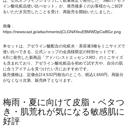
は、公式オンラインショップにて数量限定で発売した「3種のアゼラ
イン酸化粧品使い比べセット」が、発売後多くのお客様からご好評
をいただき完売したことを受け、再販売を開始いたしました。
画像 :
https://newscast.jp/attachments/jCLGNAYeuEBMWDpCwBGz.png
本セットは、アゼライン酸配合の化粧水・美容液3種をミニサイズで
使い比べできる、公式ショップの会員様限定の特別セットです。
4月に発売した新商品「アドバンストエッセンスRO」のミニサイズ
も含まれており、アゼライン酸化粧品を初めて試す方や、自分の肌
に合うアイテムを見つけたい方におすすめです。
販売価格は、定価合計4,532円相当のところ、税込1,650円。再販分
がなくなり次第、販売終了となります。
梅雨・夏に向けて皮脂・ベタつ
き・肌荒れが気になる敏感肌に
好評