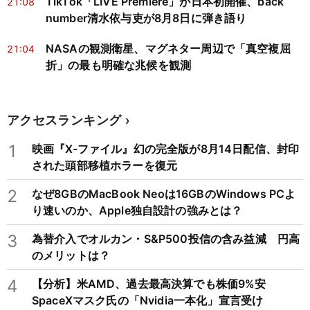
TikTok「LIVE Premiere」が日本初開催、back
21:08
number清水依与吏が8月8日に弾き語り
NASAの観測衛星、マグネター周辺で「真空複屈
21:04
折」の最も明確な兆候を観測
アクセスランキング
1
映画『X-ファイル』幻の完全版が8月14日配信、封印
された頭部移植ホラーを復元
2
なぜ8GBのMacBook Neoは16GBのWindows PCよ
り速いのか、Apple独自設計の強みとは？
3
為替介入でオルカン・S&P500投信の含み益減 円高
のメリットは？
4
【分析】米AMD、過去最高決算でも株価9%安
SpaceXマスク氏の「Nvidia一本化」宣言受け