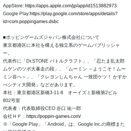
AppStore:
https://apps.apple.com/jp/app/id1513882973
Google Play:
https://play.google.com/store/apps/details?
id=com.poppingames.dsbc
■ポッピンゲームズジャパン株式会社について
東京都港区に本社を構える独立系のゲームパブリッシャ
ー。
代表作に「Dr.STONE バトルクラフト」、「忍たま乱太郎
ムゲンのツボ大暴走の段」、「ムーミン ～ようこそ！ムー
ミン谷へ～」、「クレヨンしんちゃん 一致団ケツ！ かすか
べシティ大開発」などがあります。
本社：東京都港区新橋3-11-8 オーイズミ新橋第2ビル
802号室
代表者：代表取締役CEO 谷口 祐一郎
会社ＨＰ：
https://poppin-games.com/
※「Google Play」「Android」は、Google Inc.の商標また