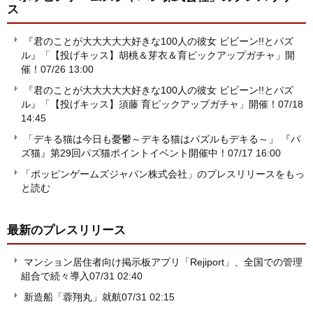
ス
『君のことが大大大大大好きな100人の彼女 ビビーン!!とパズ
ル』「【投げキッス】胡桃＆芽衣＆育ピックアップガチャ」開
催！
07/26 13:00
『君のことが大大大大大好きな100人の彼女 ビビーン!!とパズ
ル』「【投げキッス】須藤 育ピックアップガチャ」開催！
07/18
14:45
「デキる猫は今日も憂鬱～デキる猫はパズルもデキる～」 『パ
ズ猫』第29回パズ猫ポイントイベント開催中！
07/17 16:00
「ポッピンゲームズジャパン株式会社」のプレスリリースをもっ
と読む
最新のプレスリリース
マンション居住者向け掲示板アプリ「Rejiport」、全国での管理
組合で続々導入
07/31 02:40
新造船「蓉翔丸」就航
07/31 02:15