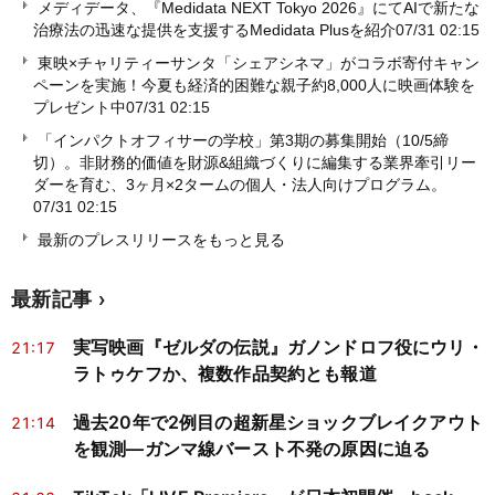
メディデータ、『Medidata NEXT Tokyo 2026』にてAIで新たな
治療法の迅速な提供を支援するMedidata Plusを紹介
07/31 02:15
東映×チャリティーサンタ「シェアシネマ」がコラボ寄付キャン
ペーンを実施！今夏も経済的困難な親子約8,000人に映画体験を
プレゼント中
07/31 02:15
「インパクトオフィサーの学校」第3期の募集開始（10/5締
切）。非財務的価値を財源&組織づくりに編集する業界牽引リー
ダーを育む、3ヶ月×2タームの個人・法人向けプログラム。
07/31 02:15
最新のプレスリリースをもっと見る
最新記事
実写映画『ゼルダの伝説』ガノンドロフ役にウリ・
21:17
ラトゥケフか、複数作品契約とも報道
過去20年で2例目の超新星ショックブレイクアウト
21:14
を観測―ガンマ線バースト不発の原因に迫る