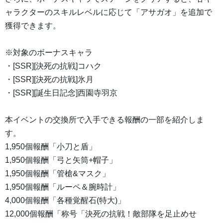
ャラクターのスキルレベルに応じて「アサガオ」を追加で
獲得できます。
※対象のボーナスキャラ
・[SSR][決死の抗戦]コハク
・[SSR][決死の抗戦]氷月
・[SSR][誕生日記念]西園寺羽京
本イベントの交換所で入手できる報酬の一部を紹介しま
す。
1,950個報酬「小刀と盾」
1,950個報酬「弓と矢筒+帽子」
1,950個報酬「管槍&マスク」
1,950個報酬「ルーペ＆腕時計」
4,000個報酬「各種覚醒石(特大)」
12,000個報酬「称号「決死の抗戦！敵部隊を足止めせ