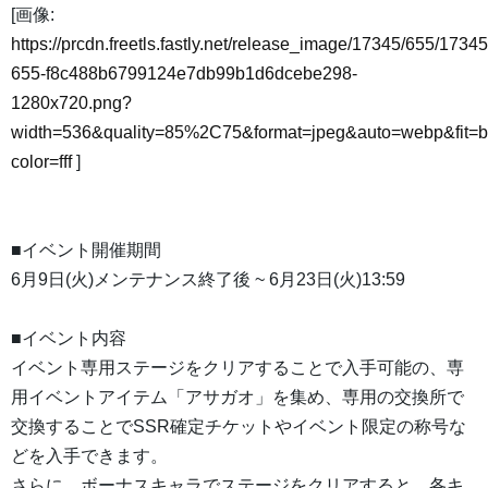
[画像:
https://prcdn.freetls.fastly.net/release_image/17345/655/17345
655-f8c488b6799124e7db99b1d6dcebe298-
1280x720.png?
width=536&quality=85%2C75&format=jpeg&auto=webp&fit=
color=fff
]
■イベント開催期間
6月9日(火)メンテナンス終了後 ~ 6月23日(火)13:59
■イベント内容
イベント専用ステージをクリアすることで入手可能の、専
用イベントアイテム「アサガオ」を集め、専用の交換所で
交換することでSSR確定チケットやイベント限定の称号な
どを入手できます。
さらに、ボーナスキャラでステージをクリアすると、各キ