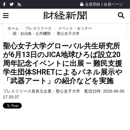
会員登録
|
会員ページ
ホーム
プレスリリース
イベント・セミナー
国・自治体・公共機関
聖心女子大学
聖心女子大学グローバル共生研究所
が6月13日のJICA地球ひろば設立20
周年記念イベントに出展 ― 難民支援
学生団体SHRETによるパネル展示や
「武器アート」の紹介などを実施
プレスリリース発表元企業：
聖心女子大学
配信日時: 2026-06-05
17:20:37