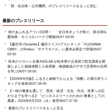
「国・自治体・公共機関」のプレスリリースをもっと読む
最新のプレスリリース
肉汁あふれるアツい3日間！ 「全日本ぎょうざ祭り」第15弾を
愛知県・モリコロパークで開催
08/07 09:00
【藤沢市×SmileMe】藤沢クイズ×アスレチック「FUJISAWA
OBBY」がRoblox「サクラモール」に夏休み限定で登場
08/07
09:00
松本のドローン企業ASOLAB.が松本県ケ丘高校で防災講座を開
催しました操縦体験と人命捜索・物資輸送のデモで災害時の活用
を学ぶ
08/07 09:00
【2026年8月版】ふるさと納税でもらえる『焼酎』の還元率ラン
キングを発表
08/07 08:00
【一杯の蕎麦を通して、歴史・経済・文化・作法、世界への広
がりまでを学べる】『ビジネスエリートのための 教養としての
蕎麦』2026年8月25日（火）発売
08/07 07:30
最新のプレスリリースをもっと見る