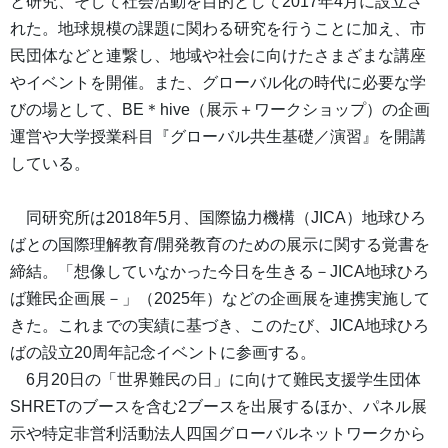
と研究、そして社会活動を目的として2017年4月に設立さ
れた。地球規模の課題に関わる研究を行うことに加え、市
民団体などと連繋し、地域や社会に向けたさまざまな講座
やイベントを開催。また、グローバル化の時代に必要な学
びの場として、BE＊hive（展示＋ワークショップ）の企画
運営や大学授業科目『グローバル共生基礎／演習』を開講
している。
同研究所は2018年5月、国際協力機構（JICA）地球ひろ
ばとの国際理解教育/開発教育のための展示に関する覚書を
締結。「想像していなかった今日を生きる－JICA地球ひろ
ば難民企画展－」（2025年）などの企画展を連携実施して
きた。これまでの実績に基づき、このたび、JICA地球ひろ
ばの設立20周年記念イベントに参画する。
6月20日の「世界難民の日」に向けて難民支援学生団体
SHRETのブースを含む2ブースを出展するほか、パネル展
示や特定非営利活動法人四国グローバルネットワークから