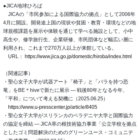
●JICA地球ひろば
JICAの「市民参加による国際協力の拠点」として2006年
4月に開設。開発途上国の現状や貧困・教育・環境などの地
球規模課題を展示や体験を通じて学べる施設として、小中
高生や、修学旅行生、企業研修、市民団体など幅広い層に
利用され、これまで270万人以上が来館している。
URL：
https://www.jica.go.jp/domestic/hiroba/index.html
（関連記事）
・聖心女子大学が武器アート「椅子」と「バラを持つ恐
竜」をBE＊hiveで新たに展示 ― 戦後80年となる今年、
「平和」について考える契機に（2025.06.25）
https://www.u-presscenter.jp/article/8405
・聖心女子大学がスリランカのペラデニヤ大学と国際協力
の協定を締結 — JICA草の根技術協力事業「公立学校を拠点
としたゴミ問題解決のためのグリーンユース・コミュニテ