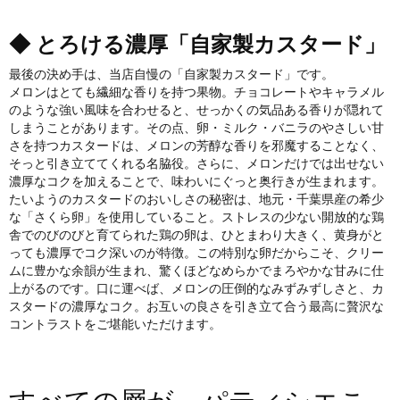
◆ とろける濃厚「自家製カスタード」
最後の決め手は、当店自慢の「自家製カスタード」です。
メロンはとても繊細な香りを持つ果物。チョコレートやキャラメル
のような強い風味を合わせると、せっかくの気品ある香りが隠れて
しまうことがあります。その点、卵・ミルク・バニラのやさしい甘
さを持つカスタードは、メロンの芳醇な香りを邪魔することなく、
そっと引き立ててくれる名脇役。さらに、メロンだけでは出せない
濃厚なコクを加えることで、味わいにぐっと奥行きが生まれます。
たいようのカスタードのおいしさの秘密は、地元・千葉県産の希少
な「さくら卵」を使用していること。ストレスの少ない開放的な鶏
舎でのびのびと育てられた鶏の卵は、ひとまわり大きく、黄身がと
っても濃厚でコク深いのが特徴。この特別な卵だからこそ、クリー
ムに豊かな余韻が生まれ、驚くほどなめらかでまろやかな甘みに仕
上がるのです。口に運べば、メロンの圧倒的なみずみずしさと、カ
スタードの濃厚なコク。お互いの良さを引き立て合う最高に贅沢な
コントラストをご堪能いただけます。