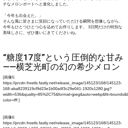
チなメロンボートへと進化しました。
「今年も出会えた。」
そんな風に皆さまに笑顔になっていただける瞬間を想像しながら、
今年もひとつひとつ心を込めてお作りします。 3日間だけの特別な
美味しさに、ぜひ逢いにきてくださいね。
“糖度17度”という圧倒的な甘み
――横芝光町の幻の希少メロン
[画像5:
https://prcdn.freetls.fastly.net/release_image/145123/168/145123-
168-aba8239119cf9d23e1b00a4f3c29e041-1920x1280.jpg?
width=536&quality=85%2C75&format=jpeg&auto=webp&fit=bounds&
color=fff
]
[画像6:
https://prcdn.freetls.fastly.net/release_image/145123/168/145123-