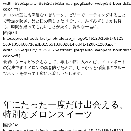
width=536&quality=85%2C75&format=jpeg&auto=webp&fit=bounds&
color=fff
]
メロンの蓋にも満遍なくゼリーを。ゼリーでコーティングすること
で乾燥を防ぎ、見た目の美しさだけでなく、みずみずしさが長持
ち。時間が経ってもおいしさが続く、贅沢な一品に。
[画像23:
https://prcdn.freetls.fastly.net/release_image/145123/168/145123-
168-1356b0071ca9b319b518d892014f6d41-1200x1200.jpg?
width=536&quality=85%2C75&format=jpeg&auto=webp&fit=bounds&
color=fff
]
最後にケーキピックをさして、専用の箱に入れれば、メロンボート
の完成です！メロンの傷を防ぐために、しっかりと保護用のフルー
ツネットを使って丁寧にお渡しいたします。
年にたった一度だけ出会える、
特別なメロンスイーツ
[画像24:
https://prcdn.freetls.fastly.net/release_image/145123/168/145123-