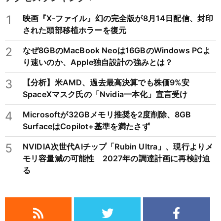
1
映画『X-ファイル』幻の完全版が8月14日配信、封印
された頭部移植ホラーを復元
2
なぜ8GBのMacBook Neoは16GBのWindows PCよ
り速いのか、Apple独自設計の強みとは？
3
【分析】米AMD、過去最高決算でも株価9%安
SpaceXマスク氏の「Nvidia一本化」宣言受け
4
Microsoftが32GBメモリ推奨を2度削除、8GB
SurfaceはCopilot+基準を満たさず
5
NVIDIA次世代AIチップ「Rubin Ultra」、現行よりメ
モリ容量減の可能性 2027年の調達計画に再検討迫
る