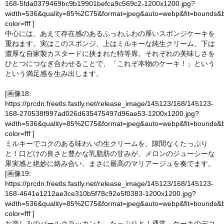
168-5fda0379469bc9b19901befca9c569c2-1200x1200.jpg?
width=536&quality=85%2C75&format=jpeg&auto=webp&fit=bounds&
color=fff
]
中心には、あえて存在感のあるふっわふわの厚いスポンジケーキを
重ねます。実はこのスポンジ、上はミルキーな純生クリーム、下は
濃厚な自家製カスタードに挟まれた特等席。それぞれの美味しさを
ひとつにつなぎ合わせることで、「これぞ本物のケーキ！」という
という満足感を生み出します。
[画像18:
https://prcdn.freetls.fastly.net/release_image/145123/168/145123-
168-270538f997ad026d635475497d96ae53-1200x1200.jpg?
width=536&quality=85%2C75&format=jpeg&auto=webp&fit=bounds&
color=fff
]
ミルキーでコクのある味わいの生クリームを、隙間なくたっぷり
と！口どけの良さと豊かな乳脂肪の甘みが、メロンのジューシーな
果実感と絶妙に絡み合い、まさに最高のマリアージュを奏でます。
[画像19:
https://prcdn.freetls.fastly.net/release_image/145123/168/145123-
168-4641e1212ae3ce310b5f78c92e5f0383-1200x1200.jpg?
width=536&quality=85%2C75&format=jpeg&auto=webp&fit=bounds&
color=fff
]
お楽しみのパールクラッカンも、たっぷりと！通常、ケーキのデコ