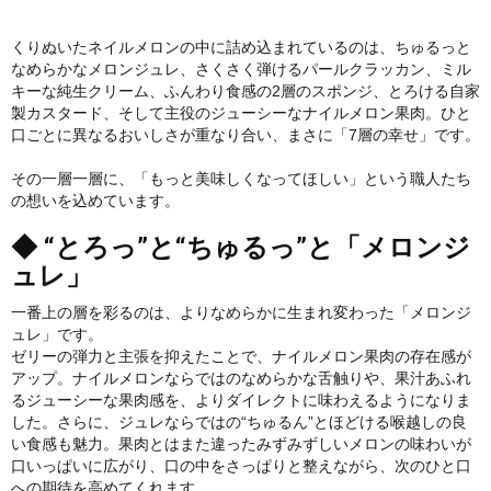
くりぬいたネイルメロンの中に詰め込まれているのは、ちゅるっと
なめらかなメロンジュレ、さくさく弾けるパールクラッカン、ミル
キーな純生クリーム、ふんわり食感の2層のスポンジ、とろける自家
製カスタード、そして主役のジューシーなナイルメロン果肉。ひと
口ごとに異なるおいしさが重なり合い、まさに「7層の幸せ」です。
その一層一層に、「もっと美味しくなってほしい」という職人たち
の想いを込めています。
◆ “とろっ”と“ちゅるっ”と「メロンジ
ュレ」
一番上の層を彩るのは、よりなめらかに生まれ変わった「メロンジ
ュレ」です。
ゼリーの弾力と主張を抑えたことで、ナイルメロン果肉の存在感が
アップ。ナイルメロンならではのなめらかな舌触りや、果汁あふれ
るジューシーな果肉感を、よりダイレクトに味わえるようになりま
した。さらに、ジュレならではの“ちゅるん”とほどける喉越しの良
い食感も魅力。果肉とはまた違ったみずみずしいメロンの味わいが
口いっぱいに広がり、口の中をさっぱりと整えながら、次のひと口
への期待を高めてくれます。