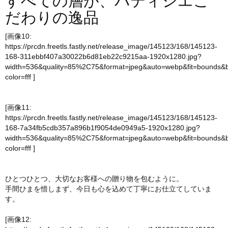
すべての層が、パティシエこ
だわりの逸品
[画像10:
https://prcdn.freetls.fastly.net/release_image/145123/168/145123-
168-311ebbf407a30022b6d81eb22c9215aa-1920x1280.jpg?
width=536&quality=85%2C75&format=jpeg&auto=webp&fit=bounds&
color=fff
]
[画像11:
https://prcdn.freetls.fastly.net/release_image/145123/168/145123-
168-7a34fb5cdb357a896b1f9054de0949a5-1920x1280.jpg?
width=536&quality=85%2C75&format=jpeg&auto=webp&fit=bounds&
color=fff
]
ひとつひとつ、大切なお客様への贈り物を包むように。
手間ひまを惜しまず、今日も心を込めて丁寧にお仕立てしていま
す。
[画像12: