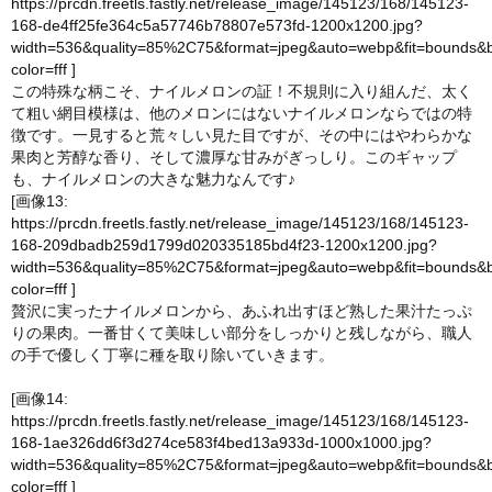
https://prcdn.freetls.fastly.net/release_image/145123/168/145123-
168-de4ff25fe364c5a57746b78807e573fd-1200x1200.jpg?
width=536&quality=85%2C75&format=jpeg&auto=webp&fit=bounds&
color=fff
]
この特殊な柄こそ、ナイルメロンの証！不規則に入り組んだ、太く
て粗い網目模様は、他のメロンにはないナイルメロンならではの特
徴です。一見すると荒々しい見た目ですが、その中にはやわらかな
果肉と芳醇な香り、そして濃厚な甘みがぎっしり。このギャップ
も、ナイルメロンの大きな魅力なんです♪
[画像13:
https://prcdn.freetls.fastly.net/release_image/145123/168/145123-
168-209dbadb259d1799d020335185bd4f23-1200x1200.jpg?
width=536&quality=85%2C75&format=jpeg&auto=webp&fit=bounds&
color=fff
]
贅沢に実ったナイルメロンから、あふれ出すほど熟した果汁たっぷ
りの果肉。一番甘くて美味しい部分をしっかりと残しながら、職人
の手で優しく丁寧に種を取り除いていきます。
[画像14:
https://prcdn.freetls.fastly.net/release_image/145123/168/145123-
168-1ae326dd6f3d274ce583f4bed13a933d-1000x1000.jpg?
width=536&quality=85%2C75&format=jpeg&auto=webp&fit=bounds&
color=fff
]