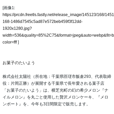
[画像1:
https://prcdn.freetls.fastly.net/release_image/145123/168/145
168-1486d7545c5ad87e572beb459f3f12dd-
1920x1280.jpg?
width=536&quality=85%2C75&format=jpeg&auto=webp&fit=
color=fff
]
お菓子のたいよう
株式会社太陽社（所在地：千葉県匝瑳市飯倉293、代表取締
役：片岡正勝）が展開する千葉県で長年愛される菓子店
「お菓子のたいよう」は、横芝光町の幻の希少メロン『ナ
イルメロン』を丸ごと使用した贅沢メロンケーキ、『メロ
ンボート』を、今年も3日間限定で販売します。