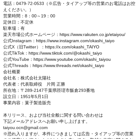
電話：0479-72-0533（※広告・タイアップ等の営業のお電話はお控
えください。）
営業時間：8：00～19：00
定休日：不定休
駐車場：有
楽天市場公式ホームページ：
https://www.rakuten.co.jp/etaiyou/
公式Instagram：
https://www.instagram.com/okashi_taiyo
公式X（旧Twitter）：
https://x.com/okashi_TAIYO
公式TikTok：
https://www.tiktok.com/@okashi_taiyo
公式YouTube：
https://www.youtube.com/okashi_taiyou
公式Threads：
https://www.threads.net/okashi_taiyo
会社概要
会社名：株式会社太陽社
代表者：代表取締役 片岡 正勝
所在地：〒289-2147千葉県匝瑳市飯倉293番地
設立日：1951年5月1日
事業内容：菓子製造販売
本リリース、および当社全般に関する問い合わせは
下記メールアドレスへお願い申し上げます。
taiyou.ocn@gmail.com
※恐れ入りますが、本件につきましては広告・タイアップ等の営業