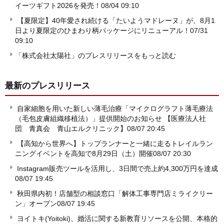
イーツギフト2026を発売！
08/04 09:10
【夏限定】40年愛され続ける「たいようマドレーヌ」が、8月1
日より夏限定のひまわり柄パッケージにリニューアル！
07/31
09:10
「株式会社太陽社」のプレスリリースをもっと読む
最新のプレスリリース
自家細胞を用いた新しい薄毛治療「マイクログラフト薄毛療法
（毛包皮膚組織移植法）」提供開始のお知らせ 【医療法人社
団 青真会 青山エルクリニック】
08/07 20:45
【高知から世界へ】トップランナーと一緒に走るトレイルラン
ニングイベントを高知で8月29日（土）開催
08/07 20:30
Instagram販売ツールを活用し、3日間で売上約4,300万円を達成
08/07 19:45
秋田県内初！店舗型の相談窓口「解体工事専門店ミライクリー
ン」オープン
08/07 19:45
ヨイトキ(Yoitoki)、婚活に関する新教育リソースを公開、本格的