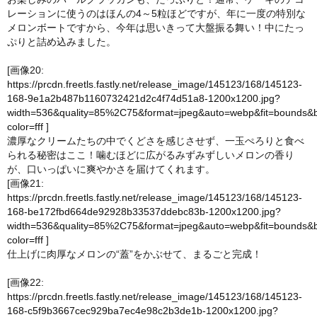
レーションに使うのはほんの4～5粒ほどですが、年に一度の特別な
メロンボートですから、今年は思いきって大盤振る舞い！中にたっ
ぷりと詰め込みました。
[画像20:
https://prcdn.freetls.fastly.net/release_image/145123/168/145123-
168-9e1a2b487b1160732421d2c4f74d51a8-1200x1200.jpg?
width=536&quality=85%2C75&format=jpeg&auto=webp&fit=bounds&
color=fff
]
濃厚なクリームたちの中でくどさを感じさせず、一玉ぺろりと食べ
られる秘密はここ！噛むほどに広がるみずみずしいメロンの香り
が、口いっぱいに爽やかさを届けてくれます。
[画像21:
https://prcdn.freetls.fastly.net/release_image/145123/168/145123-
168-be172fbd664de92928b33537ddebc83b-1200x1200.jpg?
width=536&quality=85%2C75&format=jpeg&auto=webp&fit=bounds&
color=fff
]
仕上げに肉厚なメロンの“蓋”をかぶせて、まるごと完成！
[画像22:
https://prcdn.freetls.fastly.net/release_image/145123/168/145123-
168-c5f9b3667cec929ba7ec4e98c2b3de1b-1200x1200.jpg?