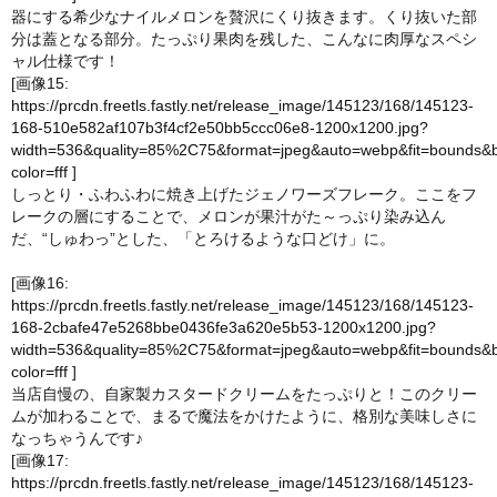
器にする希少なナイルメロンを贅沢にくり抜きます。くり抜いた部
分は蓋となる部分。たっぷり果肉を残した、こんなに肉厚なスペシ
ャル仕様です！
[画像15:
https://prcdn.freetls.fastly.net/release_image/145123/168/145123-
168-510e582af107b3f4cf2e50bb5ccc06e8-1200x1200.jpg?
width=536&quality=85%2C75&format=jpeg&auto=webp&fit=bounds&
color=fff
]
しっとり・ふわふわに焼き上げたジェノワーズフレーク。ここをフ
レークの層にすることで、メロンが果汁がた～っぷり染み込ん
だ、“しゅわっ”とした、「とろけるような口どけ」に。
[画像16:
https://prcdn.freetls.fastly.net/release_image/145123/168/145123-
168-2cbafe47e5268bbe0436fe3a620e5b53-1200x1200.jpg?
width=536&quality=85%2C75&format=jpeg&auto=webp&fit=bounds&
color=fff
]
当店自慢の、自家製カスタードクリームをたっぷりと！このクリー
ムが加わることで、まるで魔法をかけたように、格別な美味しさに
なっちゃうんです♪
[画像17:
https://prcdn.freetls.fastly.net/release_image/145123/168/145123-