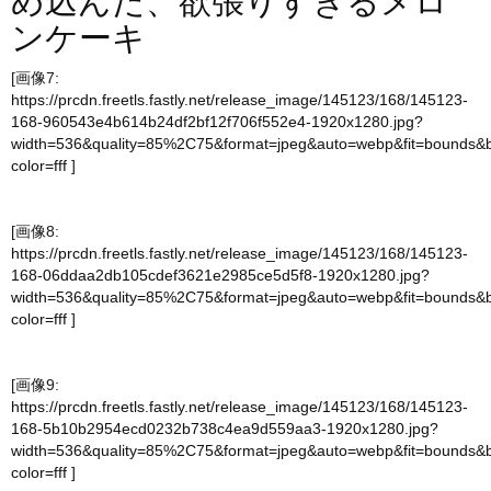
め込んだ、欲張りすぎるメロ
ンケーキ
[画像7:
https://prcdn.freetls.fastly.net/release_image/145123/168/145123-
168-960543e4b614b24df2bf12f706f552e4-1920x1280.jpg?
width=536&quality=85%2C75&format=jpeg&auto=webp&fit=bounds&
color=fff
]
[画像8:
https://prcdn.freetls.fastly.net/release_image/145123/168/145123-
168-06ddaa2db105cdef3621e2985ce5d5f8-1920x1280.jpg?
width=536&quality=85%2C75&format=jpeg&auto=webp&fit=bounds&
color=fff
]
[画像9:
https://prcdn.freetls.fastly.net/release_image/145123/168/145123-
168-5b10b2954ecd0232b738c4ea9d559aa3-1920x1280.jpg?
width=536&quality=85%2C75&format=jpeg&auto=webp&fit=bounds&
color=fff
]