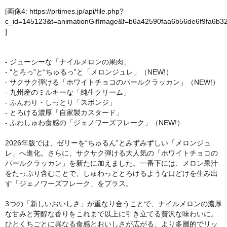
[画像4:
https://prtimes.jp/api/file.php?
c_id=145123&t=animationGifImage&f=b6a42590faa6b56de6f9fa6b32
]
- ジューシーな「ナイルメロンの果肉」
- “とろっ”と“ちゅるっ”と「メロンジュレ」（NEW!）
- サクサク弾ける「ホワイトチョコのパールクラッカン」（NEW!）
- 九州産のミルキーな「純生クリーム」
- ふんわり・しっとり「スポンジ」
- とろける濃厚「自家製カスタード」
- ふわしゅわ食感の「ジェノワーズフレーク」（NEW!）
2026年版では、ゼリーを“ちゅるん”とみずみずしい「メロンジュ
レ」へ進化。さらに、サクサク弾ける大人気の「ホワイトチョコの
パールクラッカン」を新たに加えました。一番下には、メロン果汁
をたっぷり含むことで、しゅわっととろけるような口どけを生み出
す「ジェノワーズフレーク」をプラス。
3つの「新しいおいしさ」が重なり合うことで、ナイルメロンの濃厚
な甘みと芳醇な香りをこれまで以上に引き立てる贅沢な味わいに。
ひとくちごとに異なる食感とおいしさが広がる、より多層的でリッ