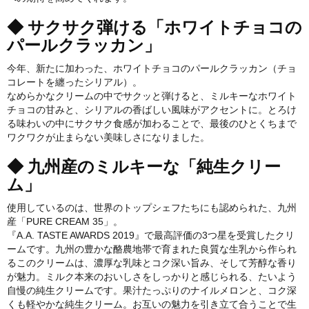
◆ サクサク弾ける「ホワイトチョコの
パールクラッカン」
今年、新たに加わった、ホワイトチョコのパールクラッカン（チョ
コレートを纏ったシリアル）。
なめらかなクリームの中でサクッと弾けると、ミルキーなホワイト
チョコの甘みと、シリアルの香ばしい風味がアクセントに。とろけ
る味わいの中にサクサク食感が加わることで、最後のひとくちまで
ワクワクが止まらない美味しさになりました。
◆ 九州産のミルキーな「純生クリー
ム」
使用しているのは、世界のトップシェフたちにも認められた、九州
産「PURE CREAM 35」。
『A.A. TASTE AWARDS 2019』で最高評価の3つ星を受賞したクリ
ームです。九州の豊かな酪農地帯で育まれた良質な生乳から作られ
るこのクリームは、濃厚な乳味とコク深い旨み、そして芳醇な香り
が魅力。ミルク本来のおいしさをしっかりと感じられる、たいよう
自慢の純生クリームです。果汁たっぷりのナイルメロンと、コク深
くも軽やかな純生クリーム。お互いの魅力を引き立て合うことで生