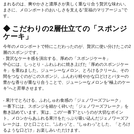
まれるのは、爽やかさと濃厚さが美しく重なり合う贅沢な味わい。
まさに、メロンボートのおいしさを支える“至福のマリアージュ”で
す。
◆ こだわりの2層仕立ての「スポンジ
ケーキ」
今年のメロンボートで特にこだわったのが、贅沢に使い分けたこの2
層のスポンジです。
- 贅沢なケーキ感を演出する、厚めの「スポンジケーキ」
中心には、しっとり・ふわふわに焼き上げた「厚めのスポンジケー
キ」を重ねました。ジューシーなメロン、とろけるクリーム、その
間をつなぐのがこのスポンジ。ふんわり軽やかな口どけとバターの
豊かな香りが重なり合うことで、ジューシーなメロンを“極上のケー
キ”へと昇華させます。
- 果汁でとろける、ふわしゅわ食感の「ジェノワーズフレーク」
一番下には、スポンジを細かく砕いた「ジェノワーズフレーク」を
敷き詰めています。実は、この“一番下”というのが大切なポイン
ト。メロンからあふれる果汁をたっぷり吸い込んだジェノワーズフ
レークは、ひと口ごとに、“ふわっ”と、“しゅわっ”とした、「とろけ
るような口どけ」お楽しみいただけます。