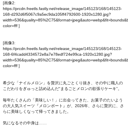
[画像2:
https://prcdn.freetls.fastly.net/release_image/145123/168/145123-
168-d292d6f5067c9a5ec9da105ff4792600-1920x1280.jpg?
width=536&quality=85%2C75&format=jpeg&auto=webp&fit=bounds&
color=fff
]
[画像3:
https://prcdn.freetls.fastly.net/release_image/145123/168/145123-
168-6f4cadd4334572e8a7e78edf724e99ca-1920x1280.jpg?
width=536&quality=85%2C75&format=jpeg&auto=webp&fit=bounds&
color=fff
]
希少な「ナイルメロン」を贅沢に丸ごとくり抜き、その中に職人の
こだわりをぎゅっと詰め込んだ“まるごとメロンの欲張りケーキ”。
毎年たくさんの「美味しい！」に出会ってきた、お菓子のたいよう
の大人気スイーツ『メロンボート』が、2026年、さらに贅沢に、さ
らに美味しくなって帰ってきました。
気になるその中身は……