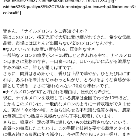
168-b6c3927cb377a8f9f66d3fed3950ef27-1920x1280.jpg?
width=536&quality=85%2C75&format=jpeg&auto=webp&fit=bounds&
color=fff
]
皆さん、「ナイルメロン」をご存知ですか？
実はこのメロン、横芝光町で大切に受け継がれてきた、希少な伝統
品種。市場にはほとんど出回らない“幻のメロン”なんです。
■なんといっても糖度17度を誇る、圧倒的な甘さ
一般的なメロンの糖度が14～15度ほどと言われる中で、ナイルメロ
ンはまさに別格の存在。一口食べれば、口いっぱいに広がる濃厚な
甘みの違いに、誰もが驚くはずです。
さらに、肉質はきめ細かく、香りは上品で華やか。ひとたび口にす
れば、あふれる果汁がじゅわっと広がり、とろけるような食感が余
韻として残る…まさに“忘れられない”特別な味わいです。
■ナイルメロンが“幻”と呼ばれる理由は、圧倒的な希少性
現在、ナイルメロンを栽培している農家は全国でわずか10軒ほど。
しかもこのメロンは、一般的なメロンのように一斉収穫ができませ
ん。実が「今が食べ頃」と自ら知らせる不思議な性質を持ち、農家
は毎朝1玉ずつ熟度を見極めながら丁寧に収穫しています。
さらに、糖度が一定の基準に達しないものは出荷されないという、
品質への徹底したこだわり。この手間と技術を要する栽培スタイル
に挑み続ける農家は年々減少し、今や国内でもほんの一握り。まさ