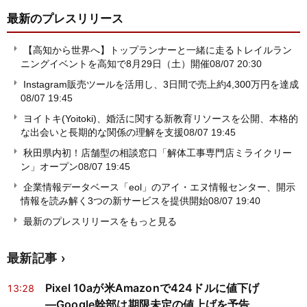
最新のプレスリリース
【高知から世界へ】トップランナーと一緒に走るトレイルラン
ニングイベントを高知で8月29日（土）開催
08/07 20:30
Instagram販売ツールを活用し、3日間で売上約4,300万円を達成
08/07 19:45
ヨイトキ(Yoitoki)、婚活に関する新教育リソースを公開、本格的
な出会いと長期的な関係の理解を支援
08/07 19:45
秋田県内初！店舗型の相談窓口「解体工事専門店ミライクリー
ン」オープン
08/07 19:45
企業情報データベース「eol」のアイ・エヌ情報センター、開示
情報を読み解く3つの新サービスを提供開始
08/07 19:40
最新のプレスリリースをもっと見る
最新記事
Pixel 10aが米Amazonで424ドルに値下げ
13:28
―Google幹部は期限未定の値上げを予告