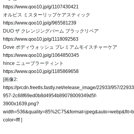
https://www.qoo10.jp/g/1107430421
オルビス ミスターリップケアスティック
https://www.qoo10.jp/g/965581239
DUO ザ クレンジングバーム ブラックリペア
https://www.qoo10.jp/g/1118092563
Dove ボディウォッシュ プレミアムモイスチャーケア
https://www.qoo10.jp/g/1064850345
hince ニューブラーティント
https://www.qoo10.jp/g/1185869658
[画像2:
https://prcdn.freetls.fastly.net/release_image/22933/957/22933
957-2c68f69ed0b8d4954b89078009349d5f-
3900x1639.png?
width=536&quality=85%2C75&format=jpeg&auto=webp&fit=
color=fff
]