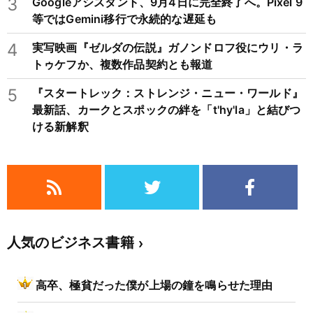
3
Googleアシスタント、9月4日に完全終了へ。Pixel 9
等ではGemini移行で永続的な遅延も
4
実写映画『ゼルダの伝説』ガノンドロフ役にウリ・ラ
トゥケフか、複数作品契約とも報道
5
『スタートレック：ストレンジ・ニュー・ワールド』
最新話、カークとスポックの絆を「t'hy'la」と結びつ
ける新解釈
人気のビジネス書籍
高卒、極貧だった僕が上場の鐘を鳴らせた理由