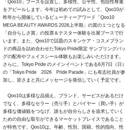
「Qoo10」ブースを設置し、多様性、公平性、包括性尊重
をアピールします。今年は初めての試みとして、Qoo10が
昨年から開催しているビューティーアワード「Qoo10
MEGA BEAUTY AWARDS 2026上半期」の賞の１つとなる
「自分らしさ賞」の投票＆テスター体験を出展ブースで行
います。また、Qoo10で話題のスキンケア・コスメブラン
ドの商品を詰め合わせたTokyo Pride限定 サンプリングバッ
グの配布やフェイスシール体験もお楽しみいただけます。
さらに、Tokyo Pride のメインイベントである6月7日（日）
の「Tokyo Pride 2026 Pride Parade」にも有志社員が参
加し、皆さまと共にメッセージを発信していく予定です。
Qoo10は多様な品揃え、ブランド、サービスがあるだけ
でなく、多様なセラー（売り手）とバイヤー（買い手）が
多様な価値観をつなげ、誰もが自分らしさを追求していく
ための自由な取引ができるマーケットプレイスであること
が特色です。Qoo10は、年齢、性別、国籍、性的指向、性