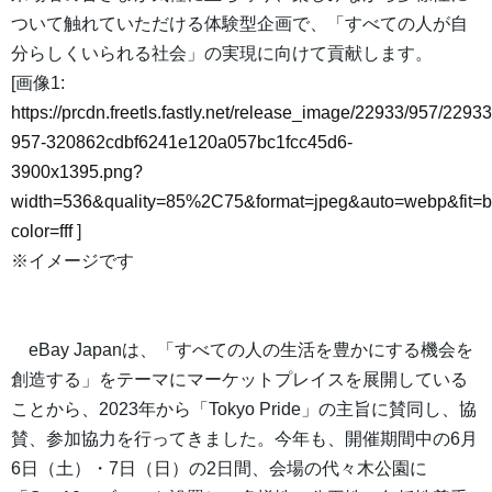
ついて触れていただける体験型企画で、「すべての人が自
分らしくいられる社会」の実現に向けて貢献します。
[画像1:
https://prcdn.freetls.fastly.net/release_image/22933/957/22933
957-320862cdbf6241e120a057bc1fcc45d6-
3900x1395.png?
width=536&quality=85%2C75&format=jpeg&auto=webp&fit=
color=fff
]
※イメージです
eBay Japanは、「すべての人の生活を豊かにする機会を
創造する」をテーマにマーケットプレイスを展開している
ことから、2023年から「Tokyo Pride」の主旨に賛同し、協
賛、参加協力を行ってきました。今年も、開催期間中の6月
6日（土）・7日（日）の2日間、会場の代々木公園に